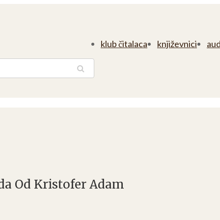
klub čitalaca
književnici
aud
traga
da Od Kristofer Adam