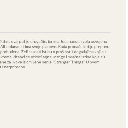
đutim, ovaj put je drugačije, jer ima Jedanaest, svoju usvojenu
iti. Ali Jedanaest ima svoje planove. Kada pronađe kutiju prepunu
robuđena. Želi saznati istinu o prošlosti i događajima koji su
eme, čitaoci će otkriti tajne, intrige i mračne istine koje su
ane za likove iz omiljene serije “Stranger Things”. U ovom
 i natprirodno.