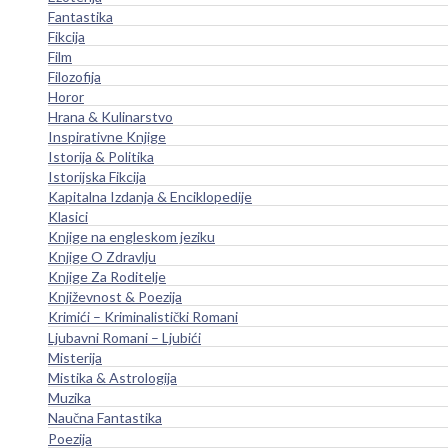
Fantastika
Fikcija
Film
Filozofija
Horor
Hrana & Kulinarstvo
Inspirativne Knjige
Istorija & Politika
Istorijska Fikcija
Kapitalna Izdanja & Enciklopedije
Klasici
Knjige na engleskom jeziku
Knjige O Zdravlju
Knjige Za Roditelje
Književnost & Poezija
Krimići – Kriminalistički Romani
Ljubavni Romani – Ljubići
Misterija
Mistika & Astrologija
Muzika
Naučna Fantastika
Poezija