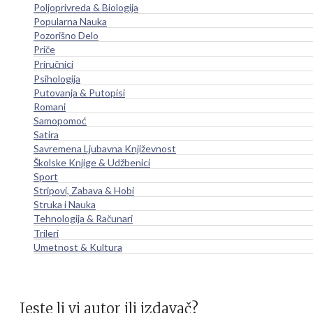
Poljoprivreda & Biologija
Popularna Nauka
Pozorišno Delo
Priče
Priručnici
Psihologija
Putovanja & Putopisi
Romani
Samopomoć
Satira
Savremena Ljubavna Književnost
Školske Knjige & Udžbenici
Sport
Stripovi, Zabava & Hobi
Struka i Nauka
Tehnologija & Računari
Trileri
Umetnost & Kultura
Jeste li vi autor ili izdavač?