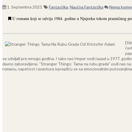
1. Septembra 2023.
Fantastika
,
Naučna Fantastika
Nema komen
U romanu koji se odvija 1984. godine u Njujorku tokom prazničnog perio
Dži
ćer
pap
se odvijali pre mnogo godina.
I tako nas Hoper vodi nazad u 1977. godinu,
davno zaboravljene. “Stranger Things: Tama na rubu grada” vodi nas na uz
romanu, napetost i avantura isprepliću se sa emocionalnim putovanjima l