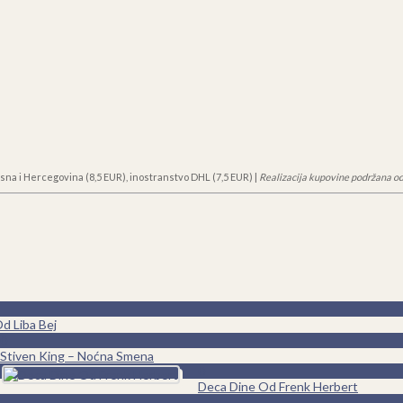
sna i Hercegovina (8,5 EUR), inostranstvo DHL (7,5 EUR) |
Realizacija kupovine podržana od
d Liba Bej
0
Stiven King – Noćna Smena
0
Deca Dine Od Frenk Herbert