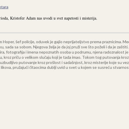
tara
da, Kristofer Adam nas uvodi u svet napetosti i misterija.
m Hoper, šef policije, oduvek je gajio neprijateljstvo prema praznicima. Me
ku, sada sa sobom. Njegova želja je da joj pruži sve što poželi i da je zašt
ira, fotografija i imena nepoznatih osoba u podrumu, njena radoznalost je p
 kroz priču o velikom slučaju koji je tada imao. Tokom tog putovanja kroz vr
budljivo putovanje kroz prošlost i sadašnjost, kroz misterije koje su vez
ikova, pružajući čitaocima dublji uvid u svet u kojem se susreću stvarnost