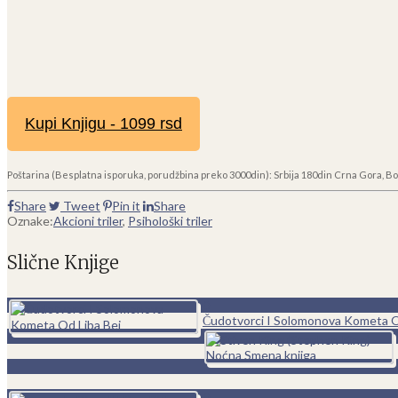
Kupi Knjigu - 1099 rsd
Poštarina (Besplatna isporuka, porudžbina preko 3000din): Srbija 180din Crna Gora, Bo
Share
Tweet
Pin it
Share
Oznake:
Akcioni triler
,
Psihološki triler
Slične Knjige
0
Čudotvorci I Solomonova Kometa O
0