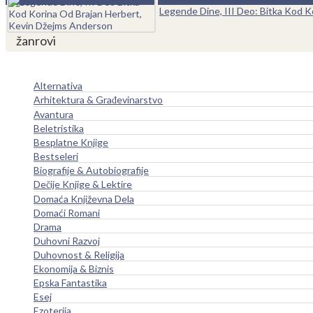
Legende Dine, III Deo: Bitka Kod 
žanrovi
Alternativa
Arhitektura & Građevinarstvo
Avantura
Beletristika
Besplatne Knjige
Bestseleri
Biografije & Autobiografije
Dečije Knjige & Lektire
Domaća Književna Dela
Domaći Romani
Drama
Duhovni Razvoj
Duhovnost & Religija
Ekonomija & Biznis
Epska Fantastika
Esej
Ezoterija