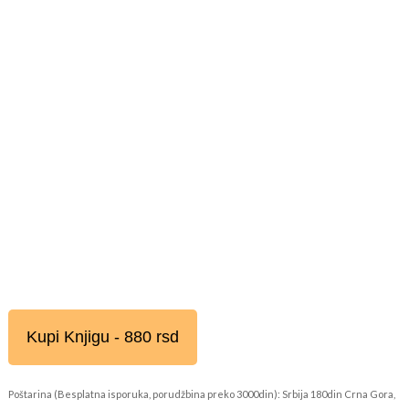
Kupi Knjigu - 880 rsd
Poštarina (Besplatna isporuka, porudžbina preko 3000din): Srbija 180din Crna Gora,