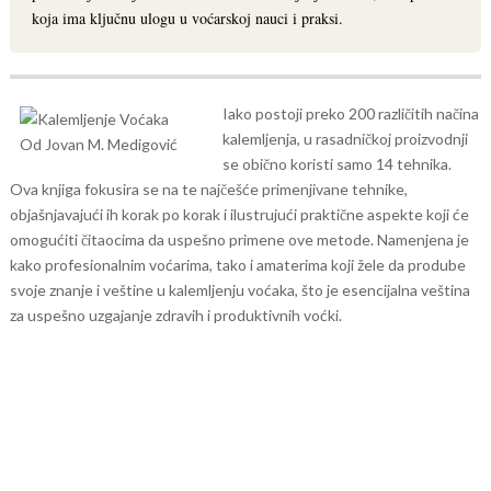
koja ima ključnu ulogu u voćarskoj nauci i praksi.
Iako postoji preko 200 različitih načina
kalemljenja, u rasadničkoj proizvodnji
se obično koristi samo 14 tehnika.
Ova knjiga fokusira se na te najčešće primenjivane tehnike,
objašnjavajući ih korak po korak i ilustrujući praktične aspekte koji će
omogućiti čitaocima da uspešno primene ove metode. Namenjena je
kako profesionalnim voćarima, tako i amaterima koji žele da prodube
svoje znanje i veštine u kalemljenju voćaka, što je esencijalna veština
za uspešno uzgajanje zdravih i produktivnih voćki.