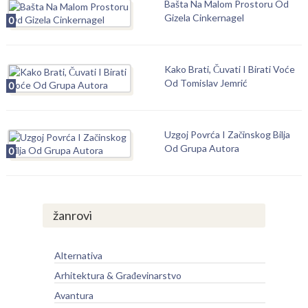
Bašta Na Malom Prostoru Od
Gizela Cinkernagel
0
Kako Brati, Čuvati I Birati Voće
Od Tomislav Jemrić
0
Uzgoj Povrća I Začinskog Bilja
Od Grupa Autora
0
žanrovi
Alternativa
Arhitektura & Građevinarstvo
Avantura