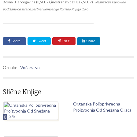
Bosna i Hercegovina (8,5 EUR), inostranstvo DHL (7,5 EUR) |
Realizacija kupovine
podržana od strane partner kompanije Korisna Knjiga d.o.o
Share
Tweet
Pin it
Share
Oznake:
Voćarstvo
Slične Knjige
Organska Poljoprivredna
Proizvodnja Od Snežana Oljača
0