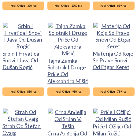
Kupi Knjigu - 330 rsd
Kupi Knjigu - 1300 rsd
Kupi Knjigu - 699 rsd
Srbin I Hrvatica I
Materija Od Koje
Snovi I Java Od
Se Prave Snovi
Tajna Zamka
Dušan Rogić
Od Etgar Keret
Solotnik I Druge
Priče Od
Aleksandra Mišić
Kupi Knjigu - 880 rsd
Kupi Knjigu - 990 rsd
Kupi Knjigu - 799 rsd
Strah Od Štefan
Priče I Ožiljci Od
Cvajg
Crna Anđelija Od
Milan Ružić