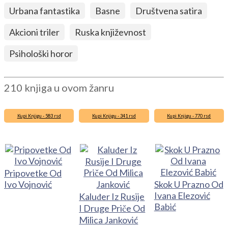
Urbana fantastika
Basne
Društvena satira
Akcioni triler
Ruska književnost
Psihološki horor
210 knjiga u ovom žanru
Kupi Knjigu - 583 rsd
Kupi Knjigu - 341 rsd
Kupi Knjigu - 770 rsd
Pripovetke Od
Ivo Vojnović
Skok U Prazno Od
Ivana Elezović
Kaluđer Iz Rusije
Babić
I Druge Priče Od
Milica Janković