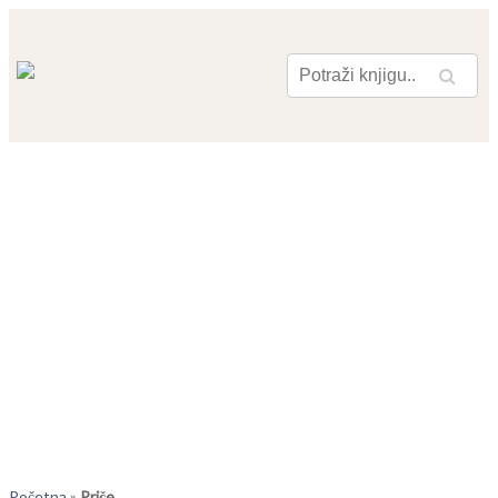
Pretraga
Početna
»
Priče