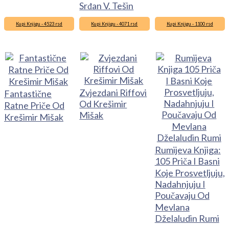
Srđan V. Tešin
Kupi Knjigu - 4523 rsd
Kupi Knjigu - 4071 rsd
Kupi Knjigu - 1100 rsd
Zvjezdani Riffovi
Fantastične
Od Krešimir
Ratne Priče Od
Mišak
Krešimir Mišak
Rumijeva Knjiga:
105 Priča I Basni
Koje Prosvetljuju,
Nadahnjuju I
Poučavaju Od
Mevlana
Dželaludin Rumi