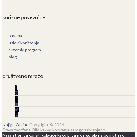
korisne poveznice
o nama
uslovi korištenja
autorski program
blog
društvene mreže
Knjige Online
Copyright © 2026.
Prava zadržana. Bilo kakvo kopiranje strogo zabranjeno.
Naša stranica koristi kolačiće kako bi vam osigurala najbolji utisak i