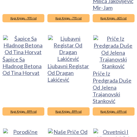
Milica Jakovljević
Mir-Jam
Kupi Knjigu - 970 rsd
Kupi Knjigu - 770 rsd
Kupi Knjigu - 605 rsd
Šapice Sa
Hladnog Betona
Ljubavni Registar
Od Tina Horvat
Od Dragan
Priče Iz
Lakićević
Predgrađa Duše
Od Jelena
Trajanovski
Stanković
Kupi Knjigu - 899 rsd
Kupi Knjigu - 899 rsd
Kupi Knjigu - 699 rsd