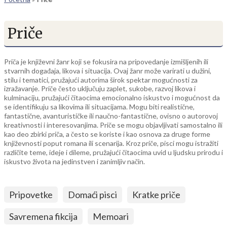
Priče
Priča je književni žanr koji se fokusira na pripovedanje izmišljenih ili
stvarnih događaja, likova i situacija. Ovaj žanr može varirati u dužini,
stilu i tematici, pružajući autorima širok spektar mogućnosti za
izražavanje. Priče često uključuju zaplet, sukobe, razvoj likova i
kulminaciju, pružajući čitaocima emocionalno iskustvo i mogućnost da
se identifikuju sa likovima ili situacijama. Mogu biti realistične,
fantastične, avanturističke ili naučno-fantastične, ovisno o autorovoj
kreativnosti i interesovanjima. Priče se mogu objavljivati samostalno ili
kao deo zbirki priča, a često se koriste i kao osnova za druge forme
književnosti poput romana ili scenarija. Kroz priče, pisci mogu istražiti
različite teme, ideje i dileme, pružajući čitaocima uvid u ljudsku prirodu i
iskustvo života na jedinstven i zanimljiv način.
Pripovetke
Domaći pisci
Kratke priče
Savremena fikcija
Memoari