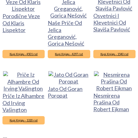
Osvetnici I
Porodične Veze
Klevetnici Od
Naše Priče Od
Od Klaris
Slaviša Pavlović
Lispektor
Jelica
Greganović,
Gorica Nešović
Kupi Knjigu - 4501 rsd
Kupi Knjigu - 4297 rsd
Kupi Knjigu - 1540 rsd
Jato Od Goran
Poropat
Nesmirena
Priče Iz Alhambre
Prašina Od
Od Irving
Robert Ejkman
Vašington
Kupi Knjigu - 1320 rsd