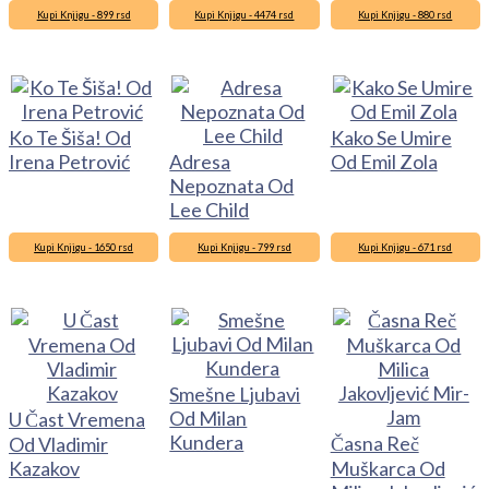
Kupi Knjigu - 899 rsd
Kupi Knjigu - 4474 rsd
Kupi Knjigu - 880 rsd
Ko Te Šiša! Od
Kako Se Umire
Irena Petrović
Adresa
Od Emil Zola
Nepoznata Od
Lee Child
Kupi Knjigu - 1650 rsd
Kupi Knjigu - 799 rsd
Kupi Knjigu - 671 rsd
Smešne Ljubavi
Od Milan
U Čast Vremena
Kundera
Časna Reč
Od Vladimir
Kazakov
Muškarca Od