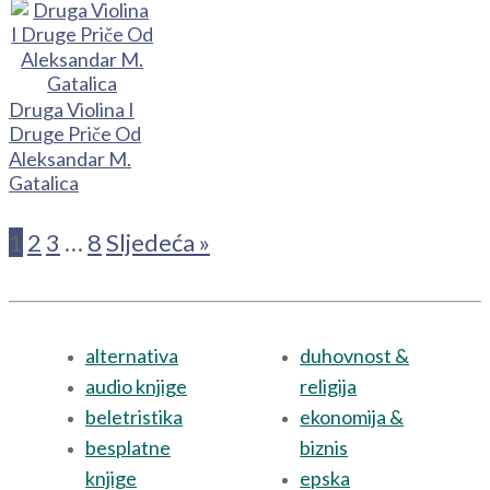
Druga Violina I
Druge Priče Od
Aleksandar M.
Gatalica
1
2
3
…
8
Sljedeća »
alternativa
duhovnost &
audio knjige
religija
beletristika
ekonomija &
besplatne
biznis
knjige
epska