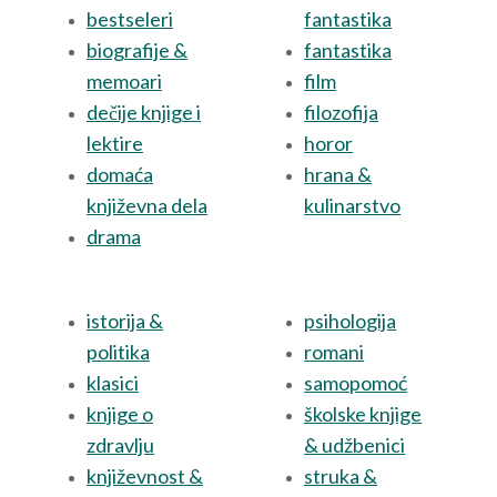
bestseleri
fantastika
biografije &
fantastika
memoari
film
dečije knjige i
filozofija
lektire
horor
domaća
hrana &
književna dela
kulinarstvo
drama
istorija &
psihologija
politika
romani
klasici
samopomoć
knjige o
školske knjige
zdravlju
& udžbenici
književnost &
struka &