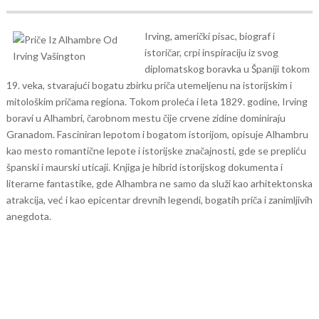
Irving, američki pisac, biograf i
istoričar, crpi inspiraciju iz svog
diplomatskog boravka u Španiji tokom
19. veka, stvarajući bogatu zbirku priča utemeljenu na istorijskim i
mitološkim pričama regiona. Tokom proleća i leta 1829. godine, Irving
boravi u Alhambri, čarobnom mestu čije crvene zidine dominiraju
Granadom. Fasciniran lepotom i bogatom istorijom, opisuje Alhambru
kao mesto romantične lepote i istorijske značajnosti, gde se prepliću
španski i maurski uticaji. Knjiga je hibrid istorijskog dokumenta i
literarne fantastike, gde Alhambra ne samo da služi kao arhitektonska
atrakcija, već i kao epicentar drevnih legendi, bogatih priča i zanimljivih
anegdota.