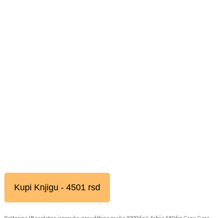
Kupi Knjigu - 4501 rsd
Poštarina (Besplatna isporuka, porudžbina preko 3000din): Srbija 180din Crna Gora,