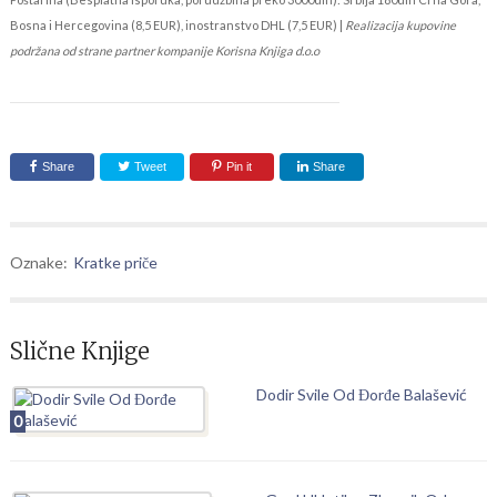
Bosna i Hercegovina (8,5 EUR), inostranstvo DHL (7,5 EUR) |
Realizacija kupovine
podržana od strane partner kompanije Korisna Knjiga d.o.o
Share
Tweet
Pin it
Share
Oznake:
Kratke priče
Slične Knjige
Dodir Svile Od Đorđe Balašević
0