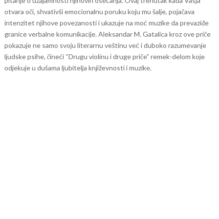
pitanje o uzajamnosti njihovih osećanja. Ovaj trenutak kada Vasja
otvara oči, shvativši emocionalnu poruku koju mu šalje, pojačava
intenzitet njihove povezanosti i ukazuje na moć muzike da prevaziđe
granice verbalne komunikacije.
Aleksandar M. Gatalica kroz ove priče
pokazuje ne samo svoju literarnu veštinu već i duboko razumevanje
ljudske psihe, čineći “Drugu violinu i druge priče” remek-delom koje
odjekuje u dušama ljubitelja književnosti i muzike.