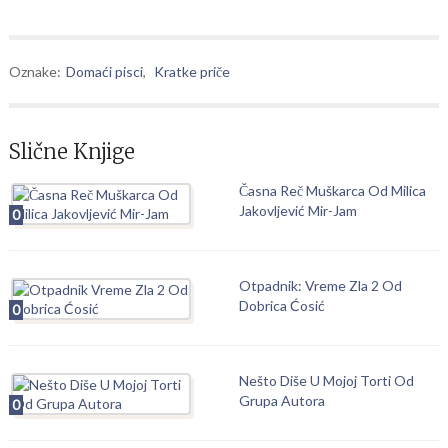
Oznake:
Domaći pisci
,
Kratke priče
Slične Knjige
Časna Reč Muškarca Od Milica
Jakovljević Mir-Jam
0
Otpadnik: Vreme Zla 2 Od
Dobrica Ćosić
0
Nešto Diše U Mojoj Torti Od
Grupa Autora
0