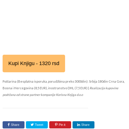
Kupi Knjigu - 1320 rsd
Poštarina (Besplatna isporuka, porudžbina preko 3000din): Srbija 180din Crna Gora,
Bosna i Hercegovina (8,5 EUR), inostranstvo DHL (7,5 EUR) |
Realizacija kupovine
podržana od strane partner kompanije Korisna Knjiga d.o.o
Share
Tweet
Pin it
Share