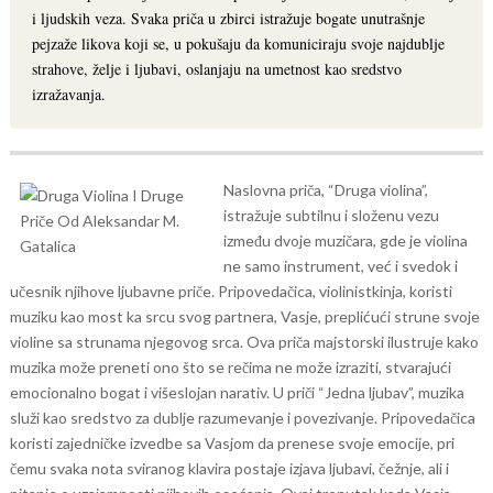
i ljudskih veza. Svaka priča u zbirci istražuje bogate unutrašnje
pejzaže likova koji se, u pokušaju da komuniciraju svoje najdublje
strahove, želje i ljubavi, oslanjaju na umetnost kao sredstvo
izražavanja.
Naslovna priča, “Druga violina”,
istražuje subtilnu i složenu vezu
između dvoje muzičara, gde je violina
ne samo instrument, već i svedok i
učesnik njihove ljubavne priče. Pripovedačica, violinistkinja, koristi
muziku kao most ka srcu svog partnera, Vasje, preplićući strune svoje
violine sa strunama njegovog srca. Ova priča majstorski ilustruje kako
muzika može preneti ono što se rečima ne može izraziti, stvarajući
emocionalno bogat i višeslojan narativ.
U priči “Jedna ljubav”, muzika
služi kao sredstvo za dublje razumevanje i povezivanje. Pripovedačica
koristi zajedničke izvedbe sa Vasjom da prenese svoje emocije, pri
čemu svaka nota sviranog klavira postaje izjava ljubavi, čežnje, ali i