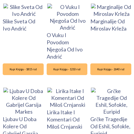
Slike Sveta Od
Marginalije Od
Ivo Andrić
Miroslav Krleža
O Vuku I
Povodom
Njegoša Od Ivo
Andrić
Kupi Knjigu - 1815 rsd
Kupi Knjigu - 1210 rsd
Kupi Knjigu - 2640 rsd
Lirika Itake I
Ljubav U Doba
Grčke Tragedije
Komentari Od
Kolere Od
Od Eshil, Sofokle,
Miloš Crnjanski
Gabrijel Garsija
Euripid