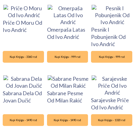
Priče O Moru Od
Omerpaša Latas
Pesnik I
Ivo Andrić
Od Ivo Andrić
Pobunjenik Od
Ivo Andrić
Kupi Knjigu - 3360 rsd
Kupi Knjigu - 999 rsd
Kupi Knjigu - 999 rsd
Sabrana Dela Od
Sabrane Pesme
Sarajevske Priče
Jovan Dučić
Od Milan Rakić
Od Ivo Andrić
Kupi Knjigu - 1490 rsd
Kupi Knjigu - 1490 rsd
Kupi Knjigu - 1320 rsd