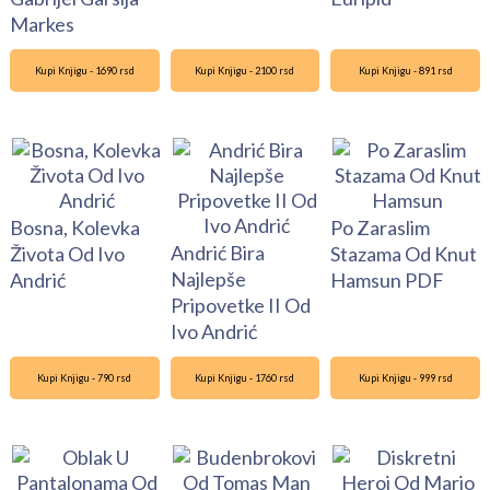
Markes
Kupi Knjigu - 1690 rsd
Kupi Knjigu - 2100 rsd
Kupi Knjigu - 891 rsd
Bosna, Kolevka
Po Zaraslim
Andrić Bira
Života Od Ivo
Stazama Od Knut
Najlepše
Andrić
Hamsun PDF
Pripovetke II Od
Ivo Andrić
Kupi Knjigu - 790 rsd
Kupi Knjigu - 1760 rsd
Kupi Knjigu - 999 rsd