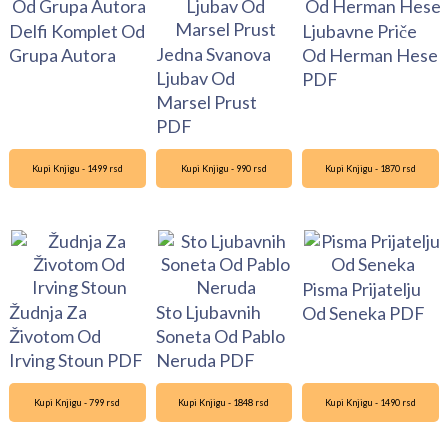
Delfi Komplet Od
Ljubavne Priče
Jedna Svanova
Grupa Autora
Od Herman Hese
Ljubav Od
PDF
Marsel Prust
PDF
Kupi Knjigu - 1499 rsd
Kupi Knjigu - 990 rsd
Kupi Knjigu - 1870 rsd
Pisma Prijatelju
Žudnja Za
Sto Ljubavnih
Od Seneka PDF
Životom Od
Soneta Od Pablo
Irving Stoun PDF
Neruda PDF
Kupi Knjigu - 799 rsd
Kupi Knjigu - 1848 rsd
Kupi Knjigu - 1490 rsd