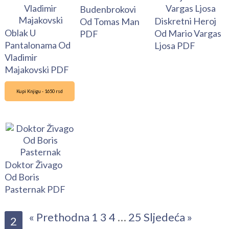
Budenbrokovi
Diskretni Heroj
Od Tomas Man
Oblak U
Od Mario Vargas
PDF
Pantalonama Od
Ljosa PDF
Vladimir
Majakovski PDF
Kupi Knjigu - 1650 rsd
Doktor Živago
Od Boris
Pasternak PDF
« Prethodna
1
3
4
…
25
Sljedeća »
2