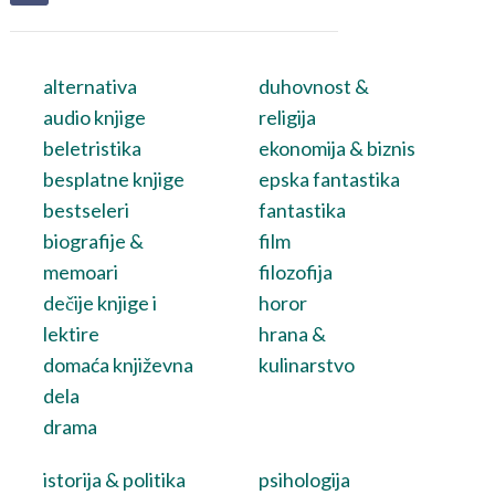
alternativa
duhovnost &
audio knjige
religija
beletristika
ekonomija & biznis
besplatne knjige
epska fantastika
bestseleri
fantastika
biografije &
film
memoari
filozofija
dečije knjige i
horor
lektire
hrana &
domaća književna
kulinarstvo
dela
drama
istorija & politika
psihologija