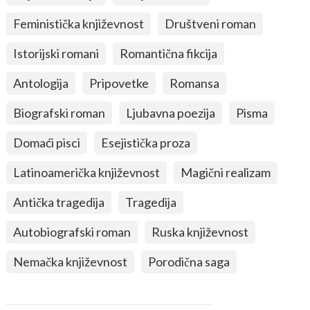
Feministička književnost
Društveni roman
Istorijski romani
Romantična fikcija
Antologija
Pripovetke
Romansa
Biografski roman
Ljubavna poezija
Pisma
Domaći pisci
Esejistička proza
Latinoamerička književnost
Magični realizam
Antička tragedija
Tragedija
Autobiografski roman
Ruska književnost
Nemačka književnost
Porodična saga