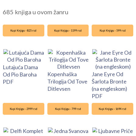
685 knjiga u ovom žanru
Kupi Knjigu - 825 rsd
Kupi Knjigu - 1199 rsd
Kupi Knjigu - 599 rsd
Lutajuća Dama
Kopenhaška
Jane Eyre Od
Od Pio Baroha
Trilogija Od Tove
Šarlota Bronte
PDF
Ditlevsen
(na engleskom)
PDF
Kupi Knjigu - 2999 rsd
Kupi Knjigu - 799 rsd
Kupi Knjigu - 1694 rsd