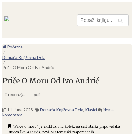
Pretraga
Početna
/
Domaća Književna Dela
/
Priče O Moru Od Ivo Andrić
Priče O Moru Od Ivo Andrić
recenzija
pdf
14. Juna 2023.
Domaća Književna Dela
,
Klasici
Nema
komentara
"Priče o moru" je ekskluzivna kolekcija šest zbirki pripovedaka
autora Ive Andrića, prvi put tematski raspoređenih.