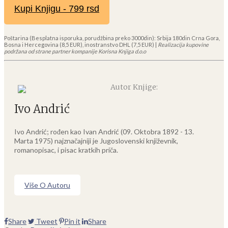
Kupi Knjigu - 799 rsd
Poštarina (Besplatna isporuka, porudžbina preko 3000din): Srbija 180din Crna Gora,
Bosna i Hercegovina (8,5 EUR), inostranstvo DHL (7,5 EUR) |
Realizacija kupovine
podržana od strane partner kompanije Korisna Knjiga d.o.o
Autor Knjige:
Ivo Andrić
Ivo Andrić; rođen kao Ivan Andrić (09. Oktobra 1892 - 13.
Marta 1975) najznačajniji je Jugoslovenski književnik,
romanopisac, i pisac kratkih priča.
Više O Autoru
Share
Tweet
Pin it
Share