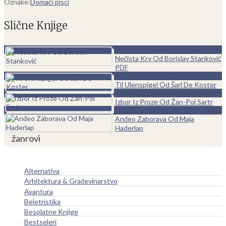
Oznake:
Domaći pisci
Slične Knjige
0
Nečista Krv Od Borislav Stanković
PDF
0
Til Ulenspigel Od Šarl De Koster
0
Izbor Iz Proze Od Žan-Pol Sartr
0
Anđeo Zaborava Od Maja
Haderlap
žanrovi
Alternativa
Arhitektura & Građevinarstvo
Avantura
Beletristika
Besplatne Knjige
Bestseleri