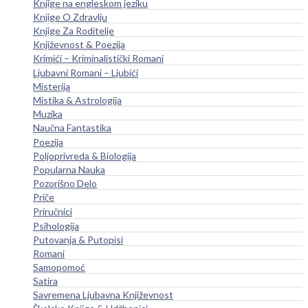
Knjige na engleskom jeziku
Knjige O Zdravlju
Knjige Za Roditelje
Književnost & Poezija
Krimići – Kriminalistički Romani
Ljubavni Romani – Ljubići
Misterija
Mistika & Astrologija
Muzika
Naučna Fantastika
Poezija
Poljoprivreda & Biologija
Popularna Nauka
Pozorišno Delo
Priče
Priručnici
Psihologija
Putovanja & Putopisi
Romani
Samopomoć
Satira
Savremena Ljubavna Književnost