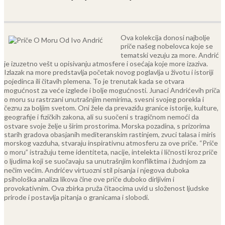
Ova kolekcija donosi najbolje
priče našeg nobelovca koje se
tematski vezuju za more. Andrić
je izuzetno vešt u opisivanju atmosfere i osećaja koje more izaziva.
Izlazak na more predstavlja početak novog poglavlja u životu i istoriji
pojedinca ili čitavih plemena. To je trenutak kada se otvara
mogućnost za veće izglede i bolje mogućnosti.
Junaci Andrićevih priča
o moru su rastrzani unutrašnjim nemirima, svesni svojeg porekla i
čeznu za boljim svetom. Oni žele da prevaziđu granice istorije, kulture,
geografije i fizičkih zakona, ali su suočeni s tragičnom nemoći da
ostvare svoje želje u širim prostorima. Morska pozadina, s prizorima
starih gradova obasjanih mediteranskim rastinjem, zvuci talasa i miris
morskog vazduha, stvaraju inspirativnu atmosferu za ove priče.
“Priče
o moru” istražuju teme identiteta, nacije, intelekta i ličnosti kroz priče
o ljudima koji se suočavaju sa unutrašnjim konfliktima i žudnjom za
nečim većim. Andrićev virtuozni stil pisanja i njegova duboka
psihološka analiza likova čine ove priče duboko dirljivim i
provokativnim. Ova zbirka pruža čitaocima uvid u složenost ljudske
prirode i postavlja pitanja o granicama i slobodi.