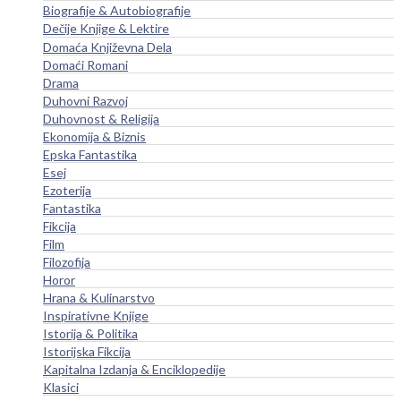
Biografije & Autobiografije
Dečije Knjige & Lektire
Domaća Književna Dela
Domaći Romani
Drama
Duhovni Razvoj
Duhovnost & Religija
Ekonomija & Biznis
Epska Fantastika
Esej
Ezoterija
Fantastika
Fikcija
Film
Filozofija
Horor
Hrana & Kulinarstvo
Inspirativne Knjige
Istorija & Politika
Istorijska Fikcija
Kapitalna Izdanja & Enciklopedije
Klasici