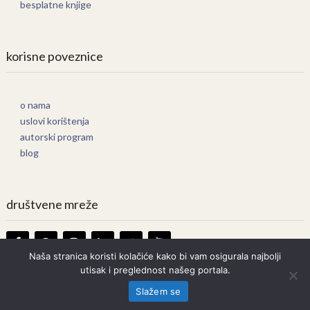
besplatne knjige
korisne poveznice
o nama
uslovi korištenja
autorski program
blog
društvene mreže
Naša stranica koristi kolačiće kako bi vam osigurala najbolji
utisak i preglednost našeg portala.
Knjige Online
Copyright © 2026.
Slažem se
Prava zadržana. Bilo kakvo kopiranje strogo zabranjeno.