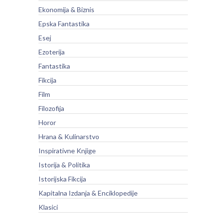
Ekonomija & Biznis
Epska Fantastika
Esej
Ezoterija
Fantastika
Fikcija
Film
Filozofija
Horor
Hrana & Kulinarstvo
Inspirativne Knjige
Istorija & Politika
Istorijska Fikcija
Kapitalna Izdanja & Enciklopedije
Klasici