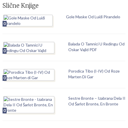
Slične Knjige
Gole Maske Od Luiđi Pirandelo
0
Balada O Tamnici U Redingu Od
Oskar Vajld PDF
0
Porodica Tibo (I-IV) Od Roze
Marten Di Gar
0
Sestre Bronte – Izabrana Dela II
Od Šarlot Bronte, En Bronte
0