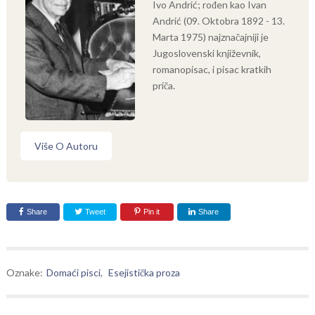
Ivo Andrić; rođen kao Ivan
Andrić (09. Oktobra 1892 - 13.
Marta 1975) najznačajniji je
Jugoslovenski književnik,
romanopisac, i pisac kratkih
priča.
Više O Autoru
Share
Tweet
Pin it
Share
Oznake:
Domaći pisci
,
Esejistička proza