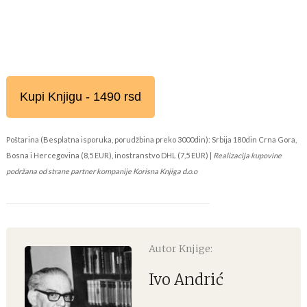
Kupi Knjigu - 1490 rsd
Poštarina (Besplatna isporuka, porudžbina preko 3000din): Srbija 180din Crna Gora,
Bosna i Hercegovina (8,5 EUR), inostranstvo DHL (7,5 EUR) |
Realizacija kupovine
podržana od strane partner kompanije Korisna Knjiga d.o.o
Autor Knjige:
Ivo Andrić