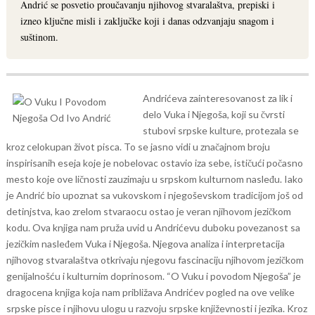
Andrić se posvetio proučavanju njihovog stvaralaštva, prepiski i
izneo ključne misli i zaključke koji i danas odzvanjaju snagom i
suštinom.
Andrićeva zainteresovanost za lik i
delo Vuka i Njegoša, koji su čvrsti
stubovi srpske kulture, protezala se
kroz celokupan život pisca. To se jasno vidi u značajnom broju
inspirisanih eseja koje je nobelovac ostavio iza sebe, ističući počasno
mesto koje ove ličnosti zauzimaju u srpskom kulturnom nasleđu.
Iako
je Andrić bio upoznat sa vukovskom i njegoševskom tradicijom još od
detinjstva, kao zrelom stvaraocu ostao je veran njihovom jezičkom
kodu. Ova knjiga nam pruža uvid u Andrićevu duboku povezanost sa
jezičkim nasleđem Vuka i Njegoša. Njegova analiza i interpretacija
njihovog stvaralaštva otkrivaju njegovu fascinaciju njihovom jezičkom
genijalnošću i kulturnim doprinosom.
“O Vuku i povodom Njegoša” je
dragocena knjiga koja nam približava Andrićev pogled na ove velike
srpske pisce i njihovu ulogu u razvoju srpske književnosti i jezika. Kroz