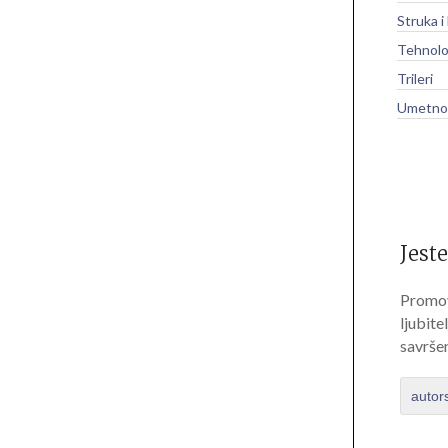
Struka i
Tehnolo
Trileri
Umetnos
Jeste
Promov
ljubite
savrše
autor