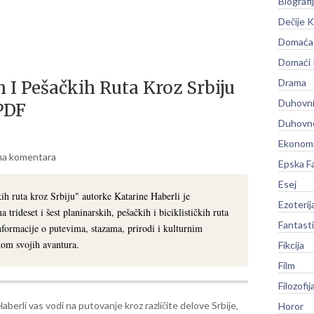
Biografi
Dečije K
Domaća 
Domaći
Drama
h I Pešačkih Ruta Kroz Srbiju
Duhovni
PDF
Duhovno
Ekonomi
a komentara
Epska F
Esej
ih ruta kroz Srbiju" autorke Katarine Haberli je
Ezoterij
 trideset i šest planinarskih, pešačkih i biciklističkih ruta
Fantast
nformacije o putevima, stazama, prirodi i kulturnim
kom svojih avantura.
Fikcija
Film
Filozofij
aberli vas vodi na putovanje kroz različite delove Srbije,
Horor