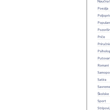
Naučna 
Poezija
Poljopri
Popular
Pozoriš
Priče
Priručni
Psiholog
Putovan
Romani
Samopo
Satira
Savreme
Školske
Sport
Stripovi