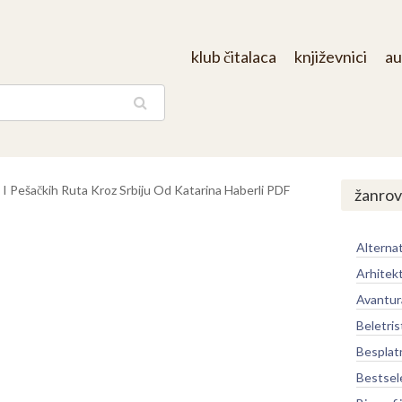
klub čitalaca
književnici
au
aga
h I Pešačkih Ruta Kroz Srbiju Od Katarina Haberli PDF
žanrov
Alternat
Arhitek
Avantur
Beletris
Besplat
Bestsel