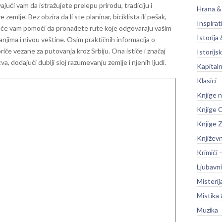
ući vam da istražujete prelepu prirodu, tradiciju i
Hrana &
 zemlje. Bez obzira da li ste planinar, biciklista ili pešak,
Inspirat
č će vam pomoći da pronađete rute koje odgovaraju vašim
Istorija 
njima i nivou veštine.
Osim praktičnih informacija o
 priče vezane za putovanja kroz Srbiju. Ona ističe i značaj
Istorijsk
, dodajući dublji sloj razumevanju zemlje i njenih ljudi.
Kapitaln
Klasici
Knjige 
Knjige O
Knjige Z
Književ
Krimići 
Ljubavni
Misterij
Mistika 
Muzika