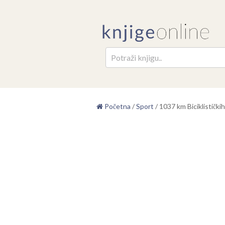
Pretr
Početna
/
Sport
/
1037 km Biciklistički