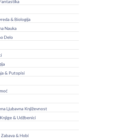
Fantastika
vreda & Biologija
na Nauka
no Delo
ci
ija
ja & Putopisi
moć
na Ljubavna Književnost
 Knjige & Udžbenici
, Zabava & Hobi