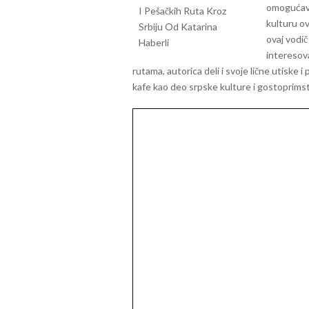
omogućavaj
kulturu ove
ovaj vodi
interesova
rutama, autorica deli i svoje lične utiske i
kafe kao deo srpske kulture i gostoprimstva