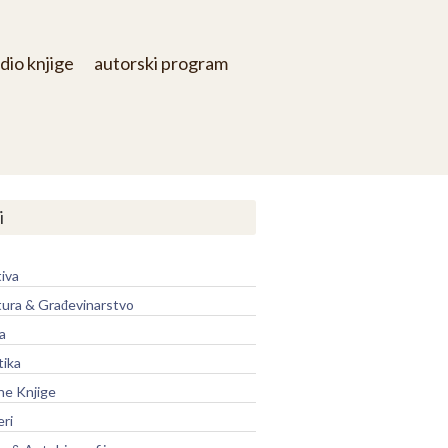
dio knjige
autorski program
i
iva
tura & Građevinarstvo
a
tika
ne Knjige
eri