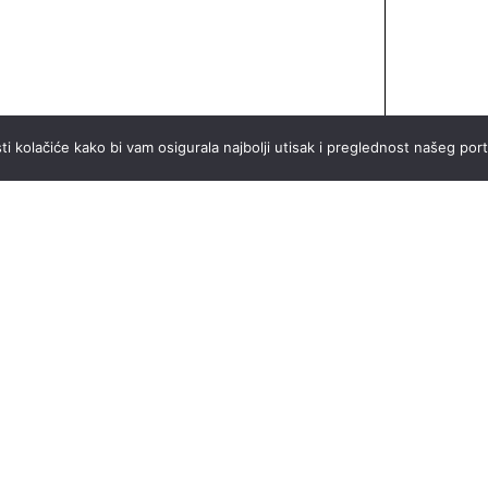
ti kolačiće kako bi vam osigurala najbolji utisak i preglednost našeg port