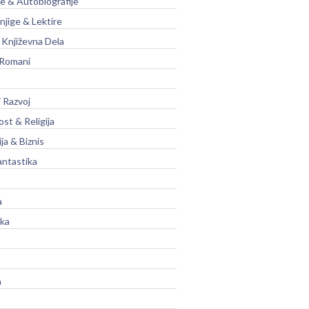
je & Autobiografije
njige & Lektire
Književna Dela
 Romani
 Razvoj
st & Religija
ja & Biznis
antastika
a
ika
a