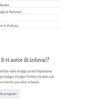
 Nauka
gija & Računari
t & Kultura
 li vi autor ili izdavač?
išite vašu knjigu pred hiljadama
lja knjiga. Knjige Online stranica je
no mesto za vaše izdanje.
ski program