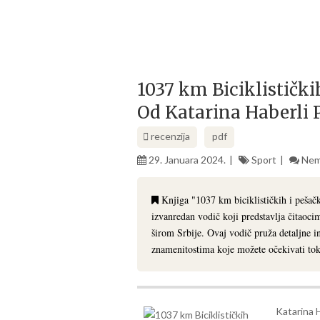
1037 km Biciklistički
Od Katarina Haberli 
recenzija
pdf
29. Januara 2024.
Sport
Nem
Knjiga "1037 km biciklističkih i pešačk
izvanredan vodič koji predstavlja čitaocima
širom Srbije. Ovaj vodič pruža detaljne i
znamenitostima koje možete očekivati to
Katarina H