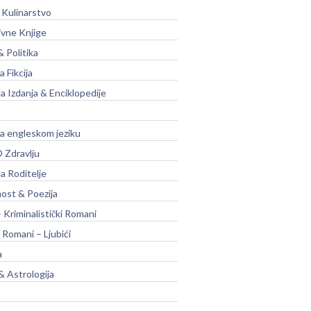
 Kulinarstvo
ivne Knjige
& Politika
a Fikcija
a Izdanja & Enciklopedije
na engleskom jeziku
 Zdravlju
a Roditelje
nost & Poezija
– Kriminalistički Romani
 Romani – Ljubići
a
& Astrologija