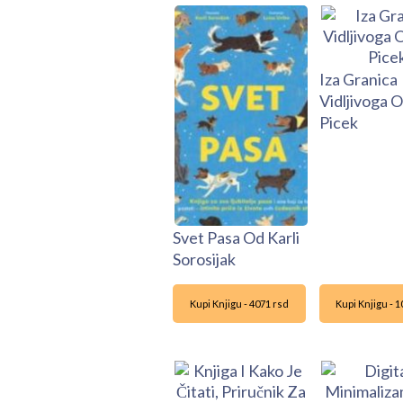
Iza Granica
Vidljivoga O
Picek
Svet Pasa Od Karli
Sorosijak
Kupi Knjigu - 4071 rsd
Kupi Knjigu - 