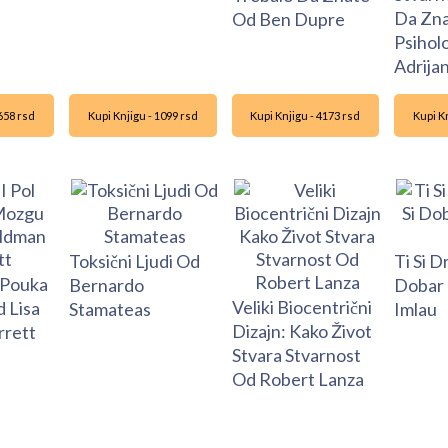
Da Zna
Od Ben Dupre
Psihol
Adrija
3658 rsd
Kupi Knjigu - 1099 rsd
Kupi Knjigu - 4173 rsd
Kupi Kn
Toksični Ljudi Od
Ti Si Dr
 Pouka
Bernardo
Dobar
Veliki Biocentrični
 Lisa
Stamateas
Imlau
Dizajn: Kako Život
rrett
Stvara Stvarnost
Od Robert Lanza