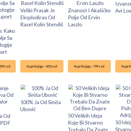
Izvanz
Veliki Prasak Je
Znanost I Akašičko
Avi Lo
Eksplodirao Od
Polje Od Ervin
Rasel Kolin Stendiš
Laszlo
: Kako
lje Sa
ogije
ort
1299 rsd
Kupi Knjigu - 450 rsd
Kupi Knjigu - 799 rsd
Kupi K
100% Ja Od Siniša
Ubović
50 Velikih Ideja
a Od
50 Idej
Koje Bi Stvarno
 PDF
Stvarn
Trebalo Da Znate