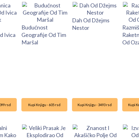
Dah Od Džejms
Budućnost
Razmiš
Nestor
d Ivica
Geografije Od Tim
Raketn
Maršal
Od Oza
1099 rsd
Kupi Knjigu - 605 rsd
Kupi Knjigu - 3493 rsd
Kupi Kn