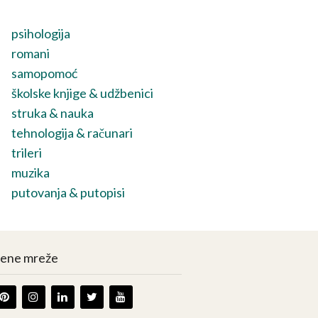
psihologija
romani
samopomoć
školske knjige & udžbenici
struka & nauka
tehnologija & računari
trileri
muzika
putovanja & putopisi
vene mreže