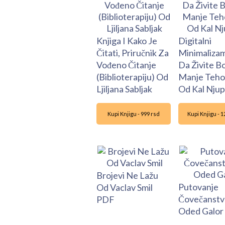
Knjiga I Kako Je
Digitalni
Čitati, Priručnik Za
Minimalizam
Vođeno Čitanje
Da Živite Bo
(Biblioterapiju) Od
Manje Tehol
Ljiljana Sabljak
Od Kal Njup
Kupi Knjigu - 999 rsd
Kupi Knjigu - 
Brojevi Ne Lažu
Putovanje
Od Vaclav Smil
Čovečanstv
PDF
Oded Galor