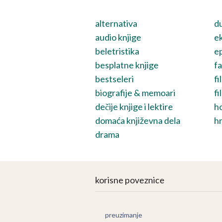
alternativa
du
audio knjige
ek
beletristika
ep
besplatne knjige
fa
bestseleri
fi
biografije & memoari
fi
dečije knjige i lektire
h
domaća književna dela
hr
drama
korisne poveznice
preuzimanje