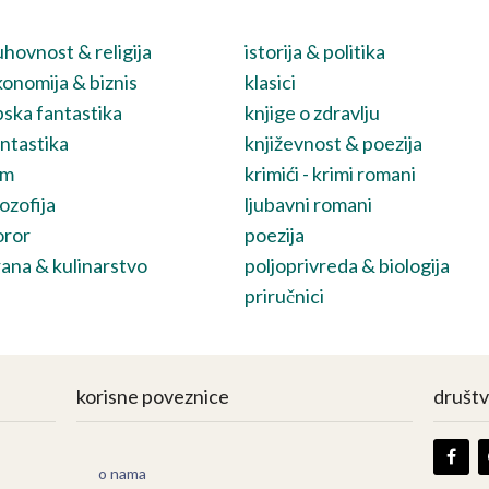
hovnost & religija
istorija & politika
onomija & biznis
klasici
ska fantastika
knjige o zdravlju
ntastika
književnost & poezija
lm
krimići - krimi romani
lozofija
ljubavni romani
oror
poezija
ana & kulinarstvo
poljoprivreda & biologija
priručnici
korisne poveznice
društ
o nama