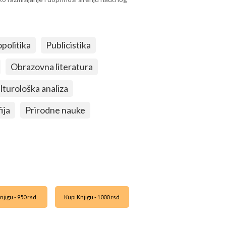
politika
Publicistika
Obrazovna literatura
lturološka analiza
ija
Prirodne nauke
njigu - 950 rsd
Kupi Knjigu - 1000 rsd