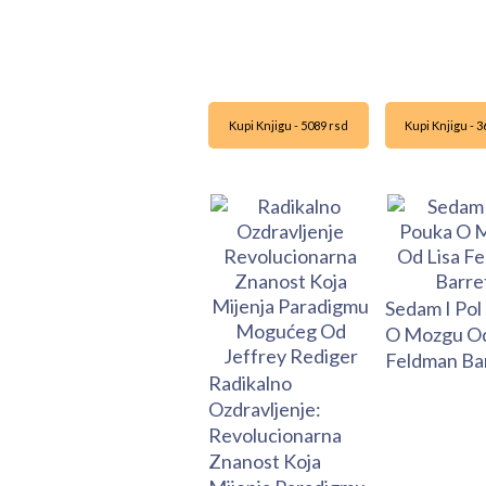
Kupi Knjigu - 5089 rsd
Kupi Knjigu - 
Sedam I Pol
O Mozgu Od
Feldman Ba
Radikalno
Ozdravljenje:
Revolucionarna
Znanost Koja