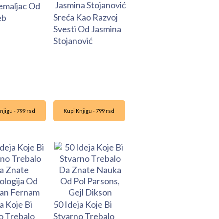
emaljac Od
Sreća Kao Razvoj
eb
Svesti Od Jasmina
Stojanović
njigu - 799 rsd
Kupi Knjigu - 799 rsd
a Koje Bi
50 Ideja Koje Bi
o Trebalo
Stvarno Trebalo