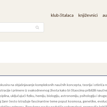
klub čitalaca
književnici
au
aga
okusira na objašnjavanje kompleksnih naučnih koncepta, teorija i otkrića na 
stracije i primere iz svakodnevnog života kako bi čitaocima približili naučne
plina, uključujući fiziku, hemiju, biologiju, astronomiju, psihologiju i dru
j žanr često istražuje fascinantne teme poput kosmosa, genetike, evolucij
praktičnu primenu. Popularna nauka podstiče radoznalost, promoviše kritičk