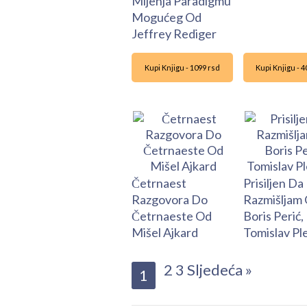
Mijenja Paradigmu
Mogućeg Od
Jeffrey Rediger
Kupi Knjigu - 1099 rsd
Kupi Knjigu - 
Četrnaest
Prisiljen Da
Razgovora Do
Razmišljam
Četrnaeste Od
Boris Perić,
Mišel Ajkard
Tomislav Pl
2
3
Sljedeća »
1