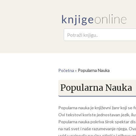
Pretr
Početna
»
Popularna Nauka
Popularna Nauka
Popularna nauka je književni žanr koji se f
Ovi tekstovi koriste jednostavan jezik, ilu
Popularna nauka pokriva širok spektar disci
na naš svet i naše razumevanje njega. Ova
uvid u najnovija naučna otkrića i njihovu 