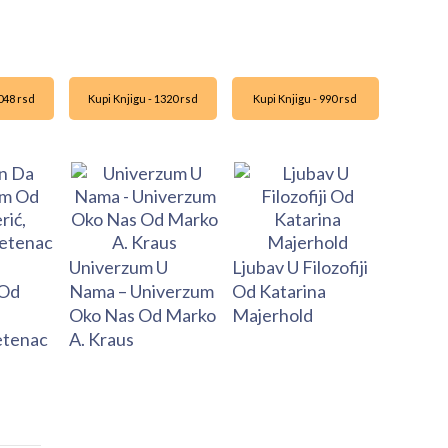
4048 rsd
Kupi Knjigu - 1320 rsd
Kupi Knjigu - 990 rsd
Univerzum U
Ljubav U Filozofiji
 Od
Nama – Univerzum
Od Katarina
Oko Nas Od Marko
Majerhold
etenac
A. Kraus