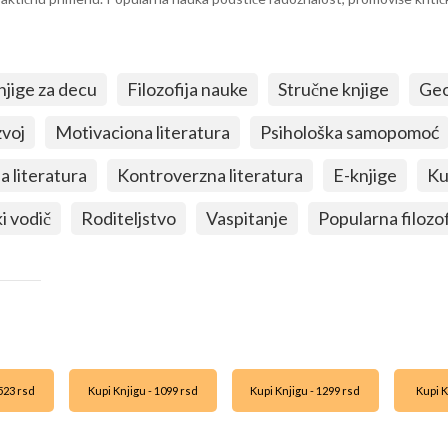
njige za decu
Filozofija nauke
Stručne knjige
Geo
zvoj
Motivaciona literatura
Psihološka samopomoć
 literatura
Kontroverzna literatura
E-knjige
Ku
i vodič
Roditeljstvo
Vaspitanje
Popularna filozof
4523 rsd
Kupi Knjigu - 1099 rsd
Kupi Knjigu - 1299 rsd
Kupi K