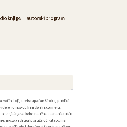
dio knjige
autorski program
način koji je pristupačan širokoj publici.
 ideje i omogućili im da ih razumeju.
ge, te objašnjava kako naučna saznanja utiču
e, mozga i drugih, pružajući čitaocima
o razmišljanje i doprinosi širenju naučnog