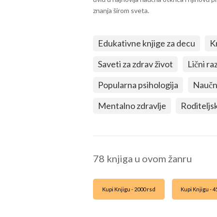
znanja širom sveta.
Edukativne knjige za decu
K
Saveti za zdrav život
Lični ra
Popularna psihologija
Naučna
Mentalno zdravlje
Roditeljsk
78 knjiga u ovom žanru
Kupi Knjigu - 2000 rsd
Kupi Knjigu - 