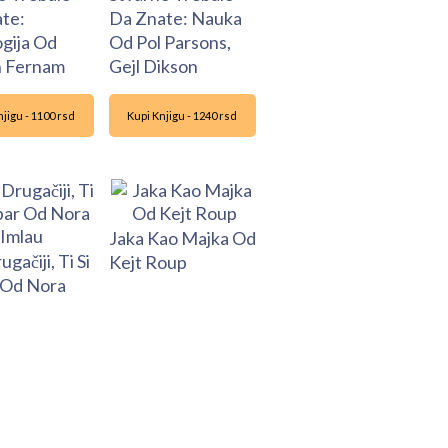
te:
Da Znate: Nauka
ogija Od
Od Pol Parsons,
n Fernam
Gejl Dikson
jigu - 1100 rsd
Kupi Knjigu - 1240 rsd
Jaka Kao Majka Od
ugačiji, Ti Si
Kejt Roup
 Od Nora