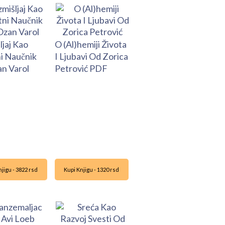
ljaj Kao
O (Al)hemiji Života
i Naučnik
I Ljubavi Od Zorica
n Varol
Petrović PDF
jigu - 3822 rsd
Kupi Knjigu - 1320 rsd