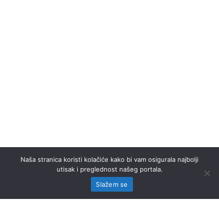
Naša stranica koristi kolačiće kako bi vam osigurala najbolji
utisak i preglednost našeg portala.
Slažem se