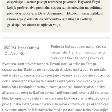
ekspedicije u svemir postaju neizbežno povezane. Hayward Floyd,
koji je preživeo dva prethodna susreta sa misterioznim monolitima,
ponovo se suočava sa Dave Bowmanom, HAL-om i vanzemaljskom
rasom koja je odlučila da čovečanstvo igra ulogu u evoluciji
galaksije, bez obzira na njihovu volju.
Pedeset jednu godinu nakon što su
vanzemaljci transformisali Jupiter u
minisunce kako bi pomogli evoluciju
života na Jupiterovom mesecu Evropi, poruka stiže na Zemlju,
upozoravajući ljude da ne pokušavaju da slete na Evropu. Io postaje
vulkanska rupa pakla, Evropa postaje okeanski svet obavijen oblacima,
dok Ganimed postaje raj za planetne inženjere i novi svet koji ljudi
kolonizuju. Međuplanetarna putovanja postaju komercijalno održiva,
ali zbog upozorenja, ljudi su oprezni prilikom slanja svemirskih letelica
blizu Evrope, uprkos njenim misterijama.
Dok se sprema ekspedicija za
prvo ljudsko sletanje na površinu Halejeve komete, druga ekspedicija
u svemiru ubrzo će iz istraživačke misije postati spasilačka. Ova knjiga