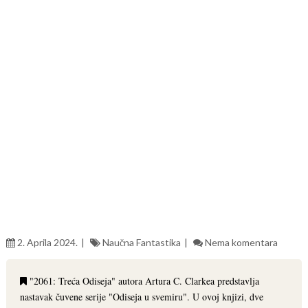
2. Aprila 2024.
Naučna Fantastika
Nema komentara
"2061: Treća Odiseja" autora Artura C. Clarkea predstavlja
nastavak čuvene serije "Odiseja u svemiru". U ovoj knjizi, dve