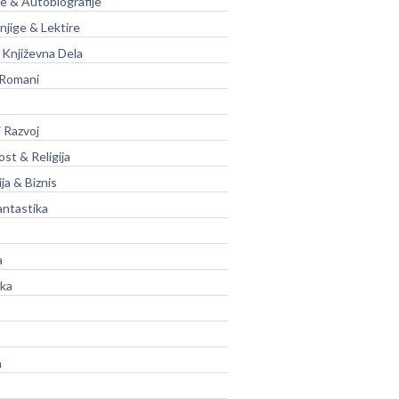
je & Autobiografije
njige & Lektire
Književna Dela
 Romani
 Razvoj
st & Religija
ja & Biznis
antastika
a
ika
a