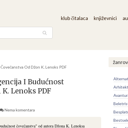
klub čitalaca
književnici
au
aga
žanrov
st Čovečanstva Od Džon K. Lenoks PDF
Alternat
gencija I Budućnost
Arhitek
 K. Lenoks PDF
Avantur
Beletris
Nema komentara
Besplat
Bestsel
 budućnost čovečanstva" od autora Džona K. Lenoksa