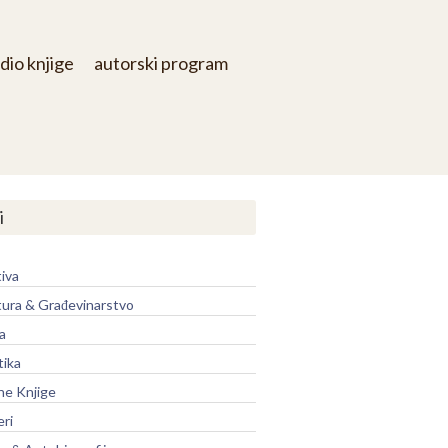
dio knjige
autorski program
i
iva
tura & Građevinarstvo
a
tika
ne Knjige
eri