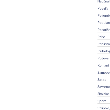
Naučna 
Poezija
Poljopri
Popular
Pozoriš
Priče
Priručni
Psiholog
Putovan
Romani
Samopo
Satira
Savreme
Školske
Sport
Stripovi