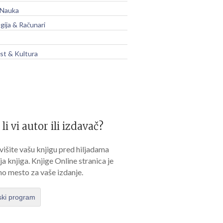
 Nauka
gija & Računari
t & Kultura
 li vi autor ili izdavač?
išite vašu knjigu pred hiljadama
lja knjiga. Knjige Online stranica je
no mesto za vaše izdanje.
ski program