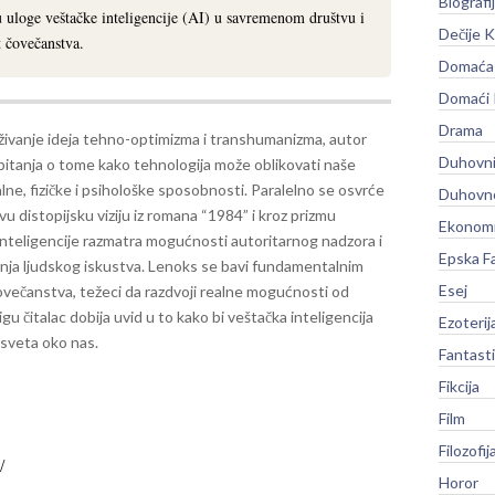
Biografi
u uloge veštačke inteligencije (AI) u savremenom društvu i
Dečije K
t čovečanstva.
Domaća 
Domaći
Drama
aživanje ideja tehno-optimizma i transhumanizma, autor
Duhovni
pitanja o tome kako tehnologija može oblikovati naše
lne, fizičke i psihološke sposobnosti. Paralelno se osvrće
Duhovno
u distopijsku viziju iz romana “1984” i kroz prizmu
Ekonomi
inteligencije razmatra mogućnosti autoritarnog nadzora i
Epska F
anja ljudskog iskustva. Lenoks se bavi fundamentalnim
Esej
čovečanstva, težeci da razdvoji realne mogućnosti od
igu čitalac dobija uvid u to kako bi veštačka inteligencija
Ezoterij
 sveta oko nas.
Fantast
Fikcija
Film
Filozofij
Horor