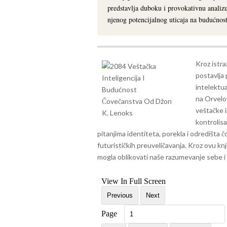
predstavlja duboku i provokativnu analiz
njenog potencijalnog uticaja na budućnos
Kroz istr
postavlja 
intelektua
na Orvelov
veštačke 
kontrolis
pitanjima identiteta, porekla i odredišta 
futurističkih preuveličavanja. Kroz ovu knj
mogla oblikovati naše razumevanje sebe i