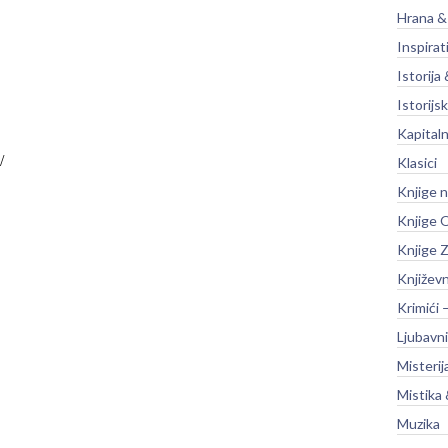
Hrana &
Inspirat
Istorija 
Istorijsk
Kapitaln
Klasici
Knjige 
Knjige O
Knjige Z
Književ
Krimići 
Ljubavni
Misterij
Mistika 
Muzika