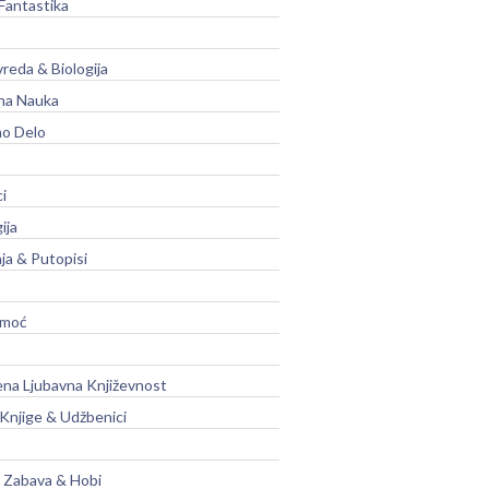
Fantastika
vreda & Biologija
na Nauka
no Delo
ci
ija
ja & Putopisi
moć
na Ljubavna Književnost
 Knjige & Udžbenici
, Zabava & Hobi