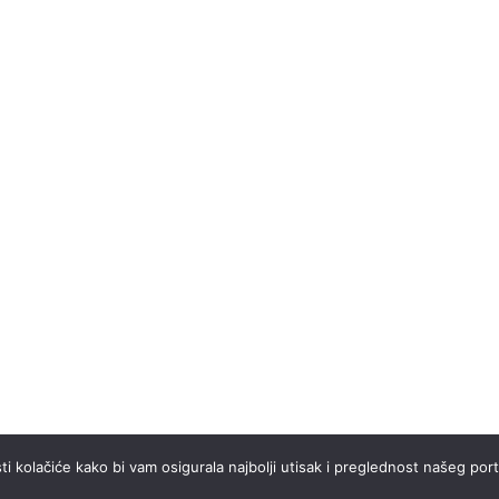
ti kolačiće kako bi vam osigurala najbolji utisak i preglednost našeg port