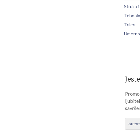
Struka i
Tehnolo
Trileri
Umetnos
Jeste
Promov
ljubite
savrše
autor