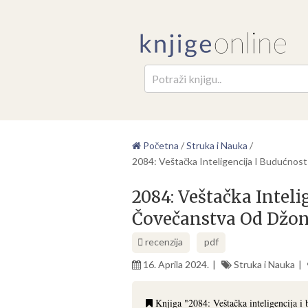
Pretr
Početna
/
Struka i Nauka
/
2084: Veštačka Inteligencija I Budućno
2084: Veštačka Inteli
Čovečanstva Od Džon
recenzija
pdf
16. Aprila 2024.
Struka i Nauka
Knjiga "2084: Veštačka inteligencija i