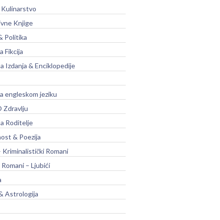
 Kulinarstvo
ivne Knjige
& Politika
a Fikcija
a Izdanja & Enciklopedije
na engleskom jeziku
 Zdravlju
a Roditelje
nost & Poezija
– Kriminalistički Romani
 Romani – Ljubići
a
& Astrologija