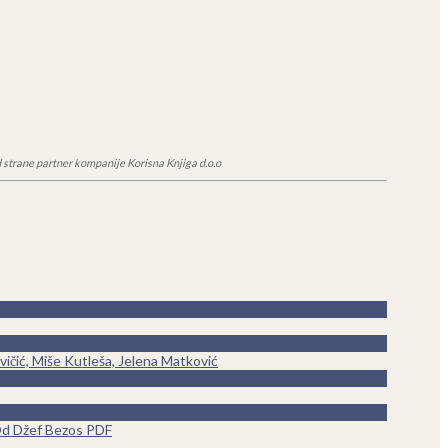
 strane partner kompanije Korisna Knjiga d.o.o
čić, Miše Kutleša, Jelena Matković
i Od Džef Bezos PDF