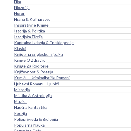
Film
Filozofija
Horor
Hrana & Kulinarstvo
Inspirativne Knjige
Istorija & Politika
Istorijska Fikcija
Kapitalna Izdanja & Enciklopedije
Klasici
Knjige na engleskom jeziku
Knjige O Zdravlju
Knjige Za Roditelje
Književnost & Poezija
Krimići – Kriminalistički Romani
Ljubavni Romani – Ljubići
Misterija
Mistika & Astrologija
Muzika
Naučna Fantastika
Poezija
Poljoprivreda & Biologija
Popularna Nauka
Pozorišno Delo