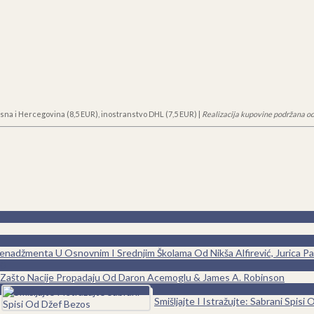
sna i Hercegovina (8,5 EUR), inostranstvo DHL (7,5 EUR) |
Realizacija kupovine podržana od
adžmenta U Osnovnim I Srednjim Školama Od Nikša Alfirević, Jurica Pavi
0
Zašto Nacije Propadaju Od Daron Acemoglu & James A. Robinson
0
Smišljajte I Istražujte: Sabrani Spis