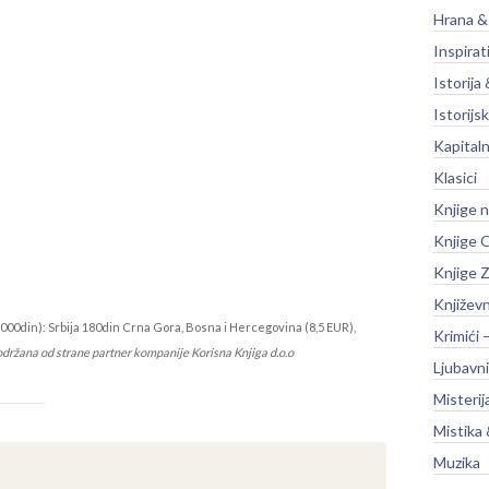
Hrana &
Inspirat
Istorija 
Istorijsk
Kapitaln
Klasici
Knjige 
Knjige O
Knjige Z
Književ
000din): Srbija 180din Crna Gora, Bosna i Hercegovina (8,5 EUR),
Krimići 
održana od strane partner kompanije Korisna Knjiga d.o.o
Ljubavni
Misterij
Mistika 
Muzika