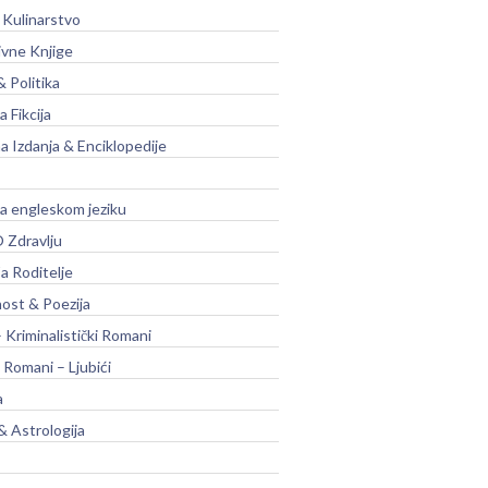
 Kulinarstvo
ivne Knjige
& Politika
a Fikcija
a Izdanja & Enciklopedije
na engleskom jeziku
 Zdravlju
a Roditelje
nost & Poezija
– Kriminalistički Romani
 Romani – Ljubići
a
& Astrologija