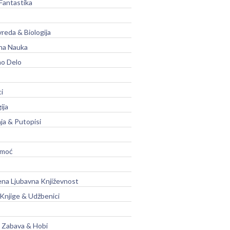
Fantastika
vreda & Biologija
na Nauka
no Delo
ci
ija
ja & Putopisi
moć
na Ljubavna Književnost
 Knjige & Udžbenici
, Zabava & Hobi