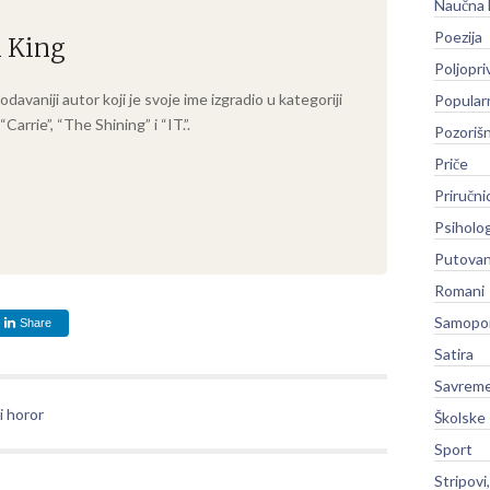
Naučna 
Poezija
n King
Poljopri
avaniji autor koji je svoje ime izgradio u kategoriji
Popular
Carrie”, “The Shining” i “IT.”.
Pozoriš
Priče
Priručni
Psiholog
Putovan
Romani
Samopo
Share
Satira
Savreme
i horor
Školske
Sport
Stripovi