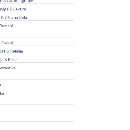
je & Autobiografije
njige & Lektire
Književna Dela
 Romani
 Razvoj
st & Religija
ja & Biznis
antastika
a
ika
a