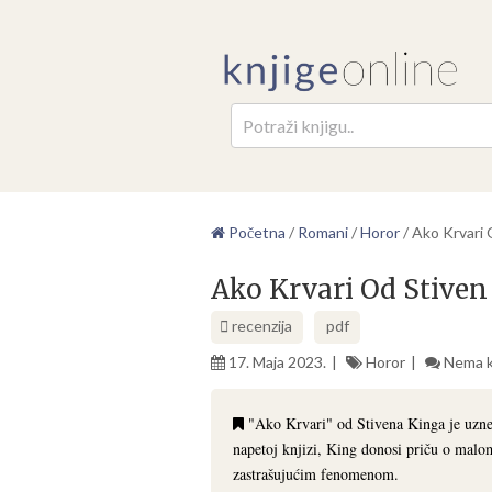
Pretr
Početna
/
Romani
/
Horor
/
Ako Krvari 
Ako Krvari Od Stiven
recenzija
pdf
17. Maja 2023.
Horor
Nema 
"Ako Krvari" od Stivena Kinga je uznem
napetoj knjizi, King donosi priču o malo
zastrašujućim fenomenom.