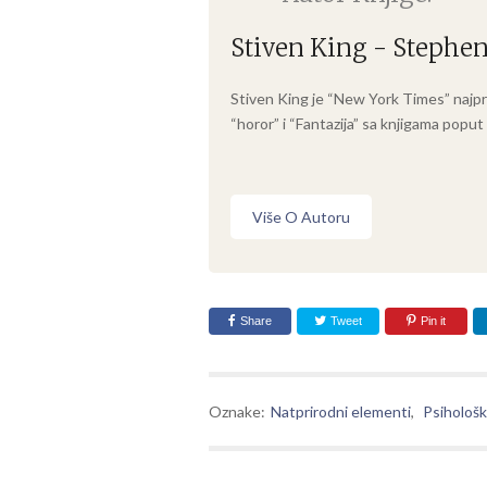
Stiven King - Stephe
Stiven King je “New York Times” najprod
“horor” i “Fantazija” sa knjigama poput “
Više O Autoru
Share
Tweet
Pin it
Oznake:
Natprirodni elementi
,
Psihološk