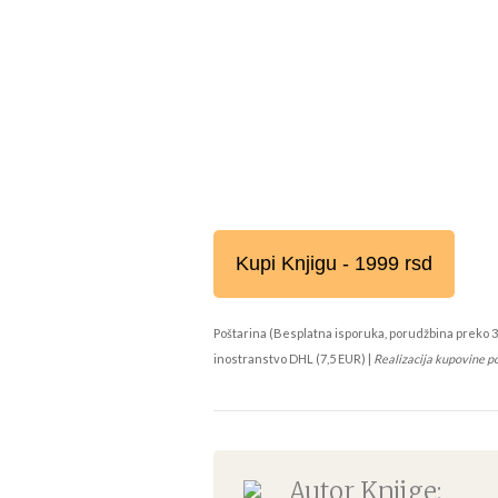
Kupi Knjigu - 1999 rsd
Poštarina (Besplatna isporuka, porudžbina preko 3
inostranstvo DHL (7,5 EUR) |
Realizacija kupovine p
Autor Knjige: