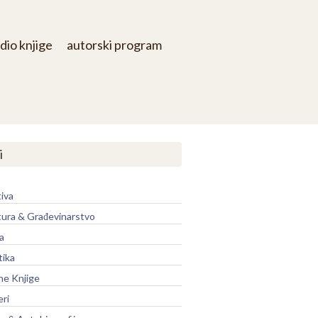
dio knjige
autorski program
i
iva
tura & Građevinarstvo
a
tika
ne Knjige
eri