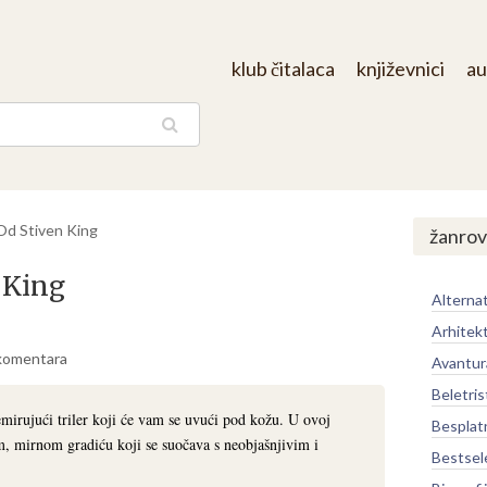
klub čitalaca
književnici
au
aga
Od Stiven King
žanrov
 King
Alternat
Arhitek
komentara
Avantur
Beletris
irujući triler koji će vam se uvući pod kožu. U ovoj
Besplat
m, mirnom gradiću koji se suočava s neobjašnjivim i
Bestsel