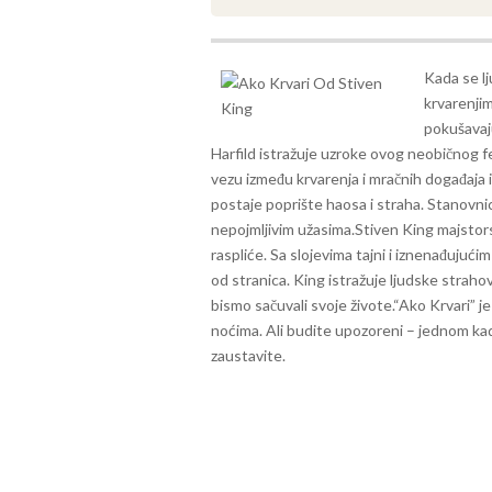
Kada se lj
krvarenjima
pokušavaju
Harfild istražuje uzroke ovog neobičnog 
vezu između krvarenja i mračnih događaja i
postaje poprište haosa i straha. Stanovnici
nepojmljivim užasima.
Stiven King majstors
raspliće. Sa slojevima tajni i iznenađujući
od stranica. King istražuje ljudske straho
bismo sačuvali svoje živote.
“Ako Krvari” j
noćima. Ali budite upozoreni – jednom ka
zaustavite.