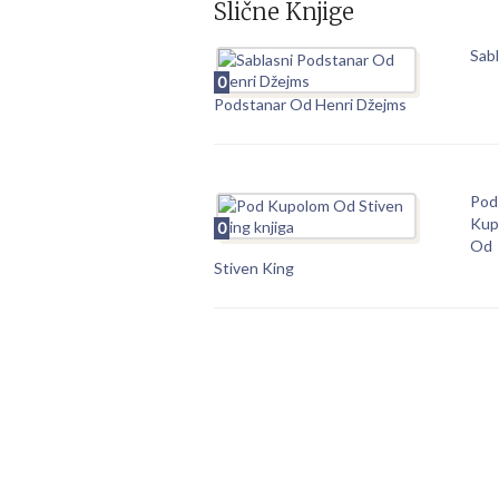
Slične Knjige
Sabl
0
Podstanar Od Henri Džejms
Pod
Kup
0
Od
Stiven King