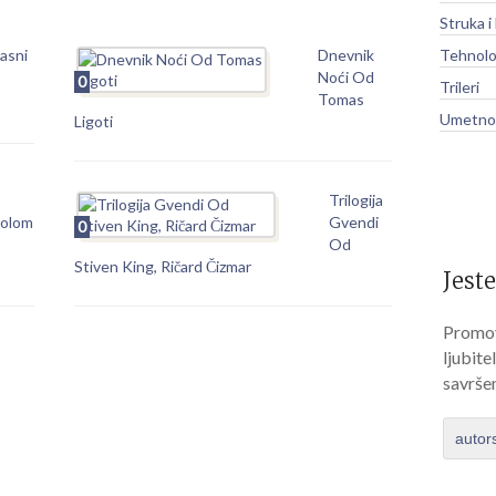
Struka i
asni
Dnevnik
Tehnolo
Noći Od
0
Trileri
Tomas
Umetnos
Ligoti
Trilogija
olom
Gvendi
0
Od
Stiven King, Ričard Čizmar
Jeste
Promov
ljubite
savrše
autor