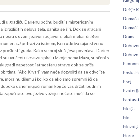
Biografi
Dečije K
Domaća 
udi u gradiću Darienu počnu buditi s misterioznim
Domaći
 iz različitih delova tela, panika se širi. Dok se građani
 nositi s ovom jezivom pojavom, lokalni lekar dr. Ben
Drama
fenomena.
U potrazi za istinom, Ben otkriva tajanstvenu
Duhovni
z prošlosti grada. Kako se broj slučajeva povećava, Darien
Duhovno
 su uvučeni u krvavu spiralu iz koje nema izlaza, suočeni s
Ekonomi
ki gradi napetost i atmosferu strave dok se priča
m obrtima, “Ako Krvari” vam neće dozvoliti da se odvojite
Epska F
ve, moralnu dilemu i koliko daleko smo spremni ići da
Esej
e duboko uznemirujući roman koji će vas držati budnim
Ezoterij
da započnete ovu jezivu vožnju, nećete moći da se
Fantast
Fikcija
Film
Filozofij
Horor