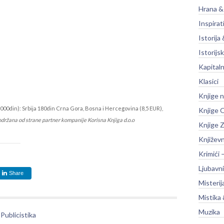
Hrana &
Inspirat
Istorija 
Istorijsk
Kapitaln
Klasici
Knjige 
000din): Srbija 180din Crna Gora, Bosna i Hercegovina (8,5 EUR),
Knjige O
održana od strane partner kompanije Korisna Knjiga d.o.o
Knjige Z
Književ
Krimići 
Ljubavni
Share
Misterij
Mistika 
Muzika
Publicistika