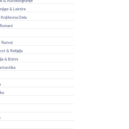
je & Autobiografije
njige & Lektire
Književna Dela
 Romani
 Razvoj
st & Religija
ja & Biznis
antastika
a
ika
a