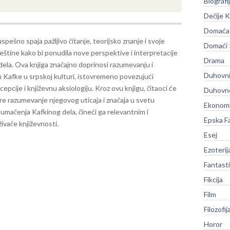
Biografi
Dečije K
Domaća 
spešno spaja pažljivo čitanje, teorijsko znanje i svoje
Domaći
veštine kako bi ponudila nove perspektive i interpretacije
Drama
dela. Ova knjiga značajno doprinosi razumevanju i
Duhovni
 Kafke u srpskoj kulturi, istovremeno povezujući
ecepcije i književnu aksiologiju.
Kroz ovu knjigu, čitaoci će
Duhovno
šire razumevanje njegovog uticaja i značaja u svetu
Ekonomi
tumačenja Kafkinog dela, čineći ga relevantnim i
Epska F
živače književnosti.
Esej
Ezoterij
Fantast
Fikcija
Film
Filozofij
Horor