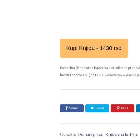
Kupi Knjigu - 1430 rsd
Poštarina (Besplatna isporuka, porudžbina preko 3
inostranstvo DHL (7,5 EUR) |
Realizacija kupovine p
Share
Tweet
Pin it
Oznake:
Domaći pisci
,
Književna kritika
,