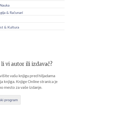
 Nauka
gija & Računari
t & Kultura
 li vi autor ili izdavač?
išite vašu knjigu pred hiljadama
lja knjiga. Knjige Online stranica je
no mesto za vaše izdanje.
ski program