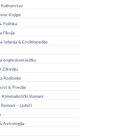
 Kulinarstvo
ivne Knjige
& Politika
a Fikcija
a Izdanja & Enciklopedije
na engleskom jeziku
 Zdravlju
a Roditelje
nost & Poezija
– Kriminalistički Romani
 Romani – Ljubići
a
& Astrologija