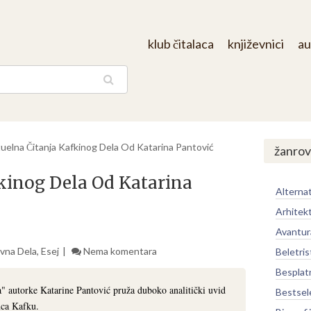
klub čitalaca
književnici
au
aga
uelna Čitanja Kafkinog Dela Od Katarina Pantović
žanrov
kinog Dela Od Katarina
Alternat
Arhitek
Avantur
vna Dela
,
Esej
Nema komentara
Beletris
Besplat
" autorke Katarine Pantović pruža duboko analitički uvid
Bestsel
nca Kafku.