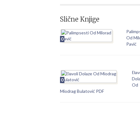
Slične Knjige
Palimp
Od Mil
0
Pavić
Đavo
Dol
0
Od
Miodrag Bulatović PDF