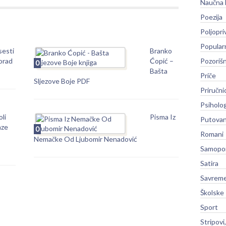
Naučna 
Poezija
Poljopri
Popular
sesti
Branko
orad
Ćopić –
Pozoriš
0
Bašta
Priče
Sljezove Boje PDF
Priručni
Psiholog
li
Pisma Iz
Putovan
aze
0
Romani
Nemačke Od Ljubomir Nenadović
Samopo
Satira
Savreme
Školske
Sport
Stripovi