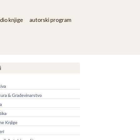
dio knjige
autorski program
i
iva
tura & Građevinarstvo
a
tika
ne Knjige
eri