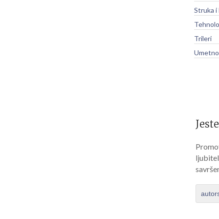
Struka i
Tehnolo
Trileri
Umetnos
Jeste
Promov
ljubite
savrše
autor