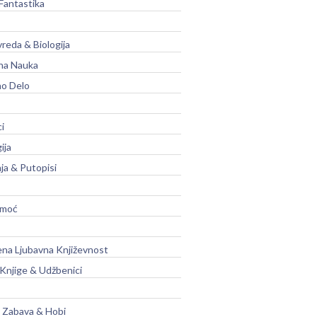
Fantastika
vreda & Biologija
na Nauka
no Delo
ci
ija
ja & Putopisi
moć
na Ljubavna Književnost
 Knjige & Udžbenici
, Zabava & Hobi