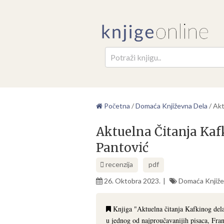
Pretr
Početna
/
Domaća Književna Dela
/
Akt
Aktuelna Čitanja Kaf
Pantović
recenzija
pdf
26. Oktobra 2023.
Domaća Knjiže
Knjiga "Aktuelna čitanja Kafkinog dela
u jednog od najproučavanijih pisaca, Fra