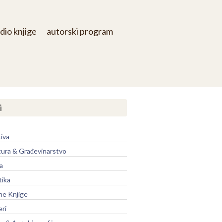
dio knjige
autorski program
i
iva
tura & Građevinarstvo
a
tika
ne Knjige
eri