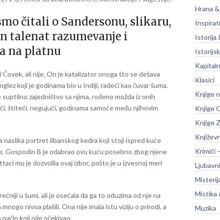
Hrana &
smo čitali o Sandersonu, slikaru,
Inspirat
ban talenat razumevanje i
Istorija 
́a na platnu
Istorijsk
Kapitaln
 Čovek, ali nije. On je katalizator onoga što se dešava
Klasici
nglez koji je godinama bio u Indiji, radeći kao čuvar šuma.
Knjige 
e suptilno zajedništvo sa njima, rođeno možda iz onih
ući, štiteći, negujući, godinama samoće među njihovim
Knjige O
Knjige Z
Književ
naslika portret libanskog kedra koji stoji ispred kuće
Krimići 
šume. Gospodin B je odabrao ovu kuću posebno zbog njene
taci mu je dozvolila ovaj izbor, pošto je u izvesnoj meri
Ljubavni
Misterij
Mistika 
ećniji u šumi, ali je osećala da ga to oduzima od nje na
 mnogo nivoa plašili. Ona nije imala istu viziju o prirodi, a
Muzika
 način koji nije očekivao.