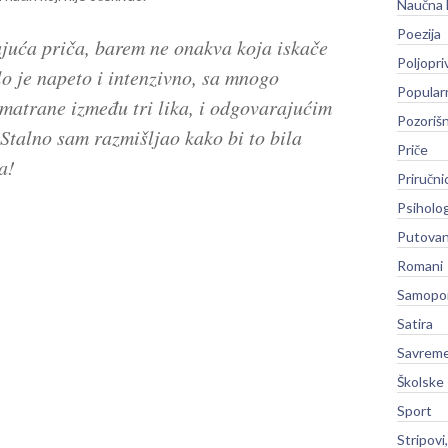
Naučna 
Poezija
ujuća priča, barem ne onakva koja iskače
Poljopri
ilo je napeto i intenzivno, sa mnogo
Popular
matrane između tri lika, i odgovarajućim
Pozoriš
Stalno sam razmišljao kako bi to bila
Priče
a!
Priručni
Psiholog
Putovan
Romani
Samopo
Satira
Savreme
Školske
Sport
Stripovi