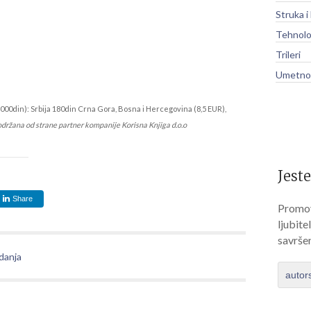
Struka i
Tehnolo
Trileri
Umetnos
000din): Srbija 180din Crna Gora, Bosna i Hercegovina (8,5 EUR),
održana od strane partner kompanije Korisna Knjiga d.o.o
Jeste
Share
Promov
ljubite
savrše
danja
autor