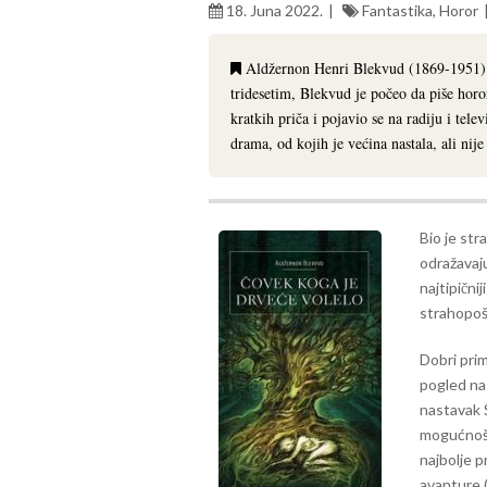
18. Juna 2022.
Fantastika
,
Horor
Aldžernon Henri Blekvud (1869-1951) j
tridesetim, Blekvud je počeo da piše horo
kratkih priča i pojavio se na radiju i tele
drama, od kojih je većina nastala, ali nije
Bio je str
odražavaju
najtipični
strahopoš
Dobri prim
pogled na 
nastavak S
mogućnošc
najbolje p
avanture (