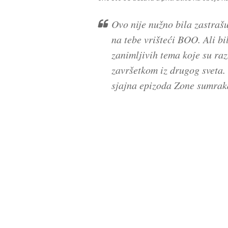
Ovo nije nužno bila zastraš
na tebe vrišteći BOO. Ali b
zanimljivih tema koje su raz
završetkom iz drugog sveta. 
sjajna epizoda Zone sumrak