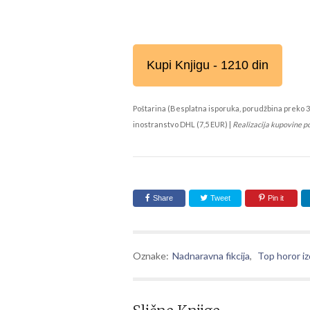
Kupi Knjigu - 1210 din
Poštarina (Besplatna isporuka, porudžbina preko 3
inostranstvo DHL (7,5 EUR) |
Realizacija kupovine p
Share
Tweet
Pin it
Oznake:
Nadnaravna fikcija
,
Top horor iz