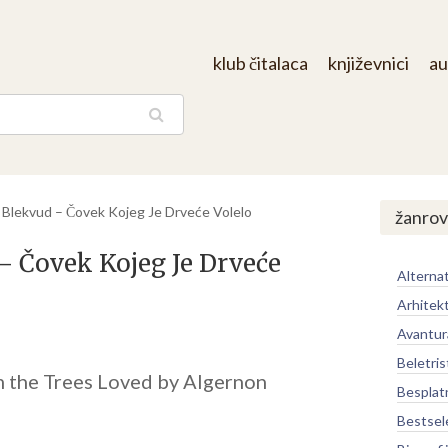
klub čitalaca
književnici
au
aga
Blekvud – Čovek Kojeg Je Drveće Volelo
žanrov
 Čovek Kojeg Je Drveće
Alternat
Arhitek
Avantur
Beletris
 the Trees Loved by Algernon
Besplat
Bestsel