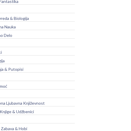
Fantastika
vreda & Biologija
na Nauka
no Delo
ci
ija
ja & Putopisi
moć
na Ljubavna Književnost
 Knjige & Udžbenici
, Zabava & Hobi