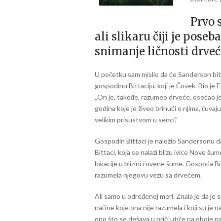
Prvo 
ali slikaru čiji je pose
snimanje ličnosti drvec
U početku sam mislio da će Sanderson biti
gospodinu Bittaciju, koji je Čovek. Bio je E
„On je, takođe, razumeo drveće, osećao j
godina koje je živeo brinući o njima, čuvaj
velikim prisustvom u senci.”
Gospodin Bittaci je naložio Sandersonu da 
Bittaci, koja se nalazi blizu ivice Nove 
lokacije u blizini čuvene šume. Gospođa Bit
razumela njegovu vezu sa drvećem.
Ali samo u određenoj meri. Znala je da je sr
načine koje ona nije razumela i koji su je na
ono što se dešava u priči utiče na oboje na