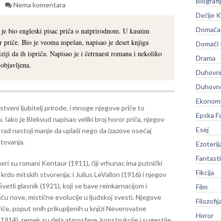
Biografi
Nema komentara
Dečije K
Domaća 
e bio engleski pisac priča o natprirodnom. U kasnim
r priče. Bio je veoma uspešan, napisao je deset knjiga
Domaći
viziji da ih ispriča. Napisao je i četrnaest romana i nekoliko
Drama
 objavljena.
Duhovni
Duhovno
Ekonomi
astveni ljubitelj prirode, i mnoge njegove priče to
Epska F
. Iako je Blekvud napisao veliki broj horor priča, njegov
Esej
ji rad nastoji manje da uplaši nego da izazove osećaj
tovanja.
Ezoterij
Fantast
eri su romani Kentaur (1911), čiji vrhunac ima putnički
Fikcija
krdo mitskih stvorenja; i Julius LeVallon (1916) i njegov
vetli glasnik (1921), koji se bave reinkarnacijom i
Film
́u nove, mistične evolucije u ljudskoj svesti. Njegove
Filozofij
riče, poput onih prikupljenih u knjizi Neverovatne
Horor
1914), remek su dela atmosfere, konstrukcije i sugestije.