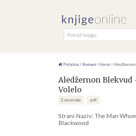
Pretr
Početna
/
Romani
/
Horor
/
Aledžernon 
Aledžernon Blekvud –
Volelo
recenzija
pdf
Strani Naziv: The Man Whom
Blackwood