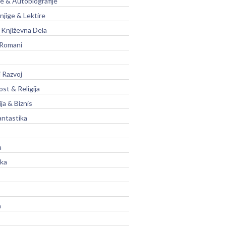
je & Autobiografije
njige & Lektire
Književna Dela
 Romani
 Razvoj
st & Religija
ja & Biznis
antastika
a
ika
a