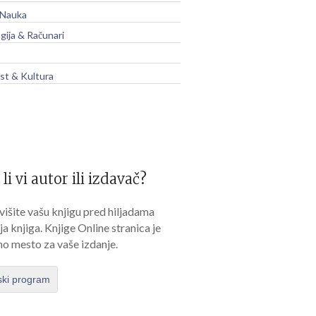
 Nauka
gija & Računari
t & Kultura
 li vi autor ili izdavač?
išite vašu knjigu pred hiljadama
lja knjiga. Knjige Online stranica je
no mesto za vaše izdanje.
ski program