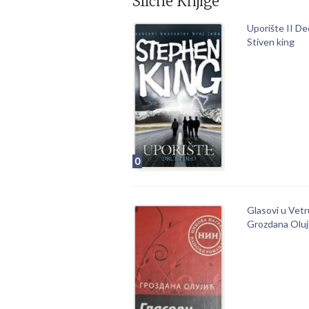
Slične Knjige
Uporište II D
Stiven king
0
Glasovi u Vet
Grozdana Oluj