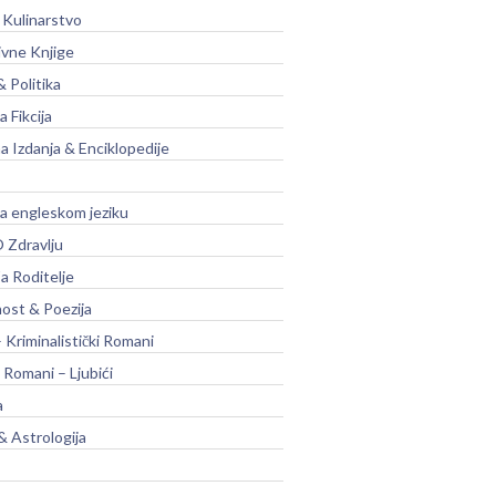
 Kulinarstvo
ivne Knjige
& Politika
a Fikcija
a Izdanja & Enciklopedije
na engleskom jeziku
 Zdravlju
a Roditelje
nost & Poezija
– Kriminalistički Romani
 Romani – Ljubići
a
& Astrologija