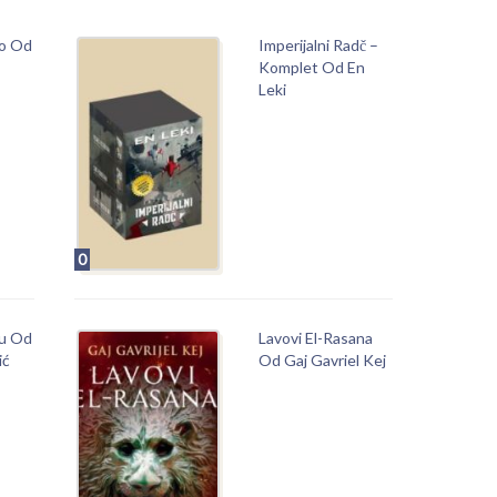
eo Od
Imperijalni Radč –
Komplet Od En
Leki
0
ru Od
Lavovi El-Rasana
ić
Od Gaj Gavriel Kej