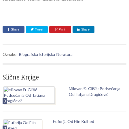
Share
Tweet
Pin it
Share
Oznake:
Biografska istorijska literatura
Slične Knjige
Milovan Đ. Glišić: Podsećanja
Od Tatjana Dragićević
0
Euforija Od Elin Kulhed
0