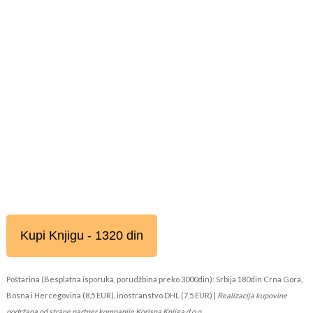
Kupi Knjigu - 1320 din
Poštarina (Besplatna isporuka, porudžbina preko 3000din): Srbija 180din Crna Gora,
Bosna i Hercegovina (8,5 EUR), inostranstvo DHL (7,5 EUR) |
Realizacija kupovine
podržana od strane partner kompanije Korisna Knjiga d.o.o