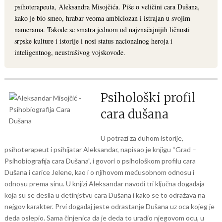
psihoterapeuta, Aleksandra Misojčića. Piše o veličini cara Dušana,
kako je bio smeo, hrabar veoma ambiciozan i istrajan u svojim
namerama. Takođe se smatra jednom od najznačajnijih ličnosti
srpske kulture i istorije i nosi status nacionalnog heroja i
inteligentnog, neustrašivog vojskovođe.
Psihološki profil
cara dušana
U potrazi za duhom istorije,
psihoterapeut i psihijatar Aleksandar, napisao je knjigu “Grad –
Psihobiografija cara Dušana”, i govori o psihološkom profilu cara
Dušana i carice Jelene, kao i o njihovom međusobnom odnosu i
odnosu prema sinu. U knjizi Aleksandar navodi tri ključna događaja
koja su se desila u detinjstvu cara Dušana i kako se to odražava na
nejgov karakter. Prvi događaj jeste odrastanje Dušana uz oca kojeg je
deda oslepio. Sama činjenica da je deda to uradio njegovom ocu, u