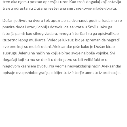
tren oka njemu postao opsesija i uzor. Kao treći događaj koji ostavlja
trag u odrastanju Dušana, jeste rana smrt njegovog mlađeg brata.
Dušan je život na dvoru tek upoznao sa dvanaest godina, kada mu se
pomire deda i otac, i dobiju dozvolu da se vrate u Srbiju. Iako ga
istorija pamti kao silnog vladara, mnogu istoričari su ga opisivali kao
izuzetno lepog muškarca. Voleo je luksuz, bio je spreman da nagradi
sve one koji su mu bili odani. Aleksandar piše kako je Dušan birao
suprugu Jelenu na način na koji je birao svoje najbolje vojnike. Svi
događaji koji su mu se desili u detinjstvu su bili veliki faktor u
njegovom kasnijem životu. Na veoma nesvakidašnji način Aleksandar
opisuje ovu pshiobiografiju, o klijentu iz istorije umesto iz ordinacije.