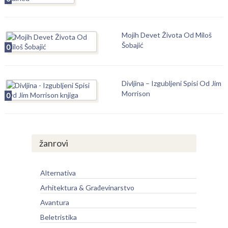
Mojih Devet Života Od Miloš
Šobajić
0
Divljina – Izgubljeni Spisi Od Jim
Morrison
0
žanrovi
Alternativa
Arhitektura & Građevinarstvo
Avantura
Beletristika