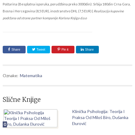
Poštarina (Besplatna isporuka, porudžbina preko 3000din): Srbija 180din Crna Gora,
Bosna i Hercegovina (8,5 EUR), inostranstvo DHL (7,5 EUR) |
Realizacija kupovine
podržana od strane partner kompanije Korisna Knjiga d.o.o
Share
Tweet
Pin it
Share
Oznake:
Matematika
Slične Knjige
Klinička Psihologija: Teorija I
Praksa Od Miloš Biro, Dušanka
Đurović
0