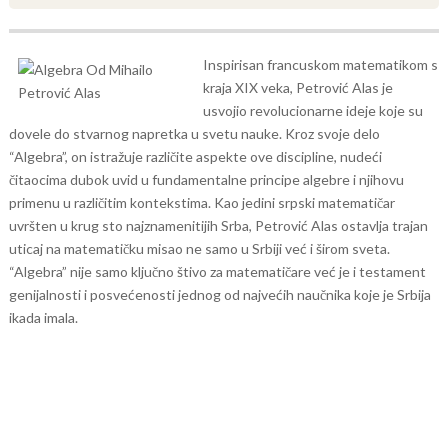
Inspirisan francuskom matematikom s
kraja XIX veka, Petrović Alas je
usvojio revolucionarne ideje koje su
dovele do stvarnog napretka u svetu nauke. Kroz svoje delo
“Algebra”, on istražuje različite aspekte ove discipline, nudeći
čitaocima dubok uvid u fundamentalne principe algebre i njihovu
primenu u različitim kontekstima.
Kao jedini srpski matematičar
uvršten u krug sto najznamenitijih Srba, Petrović Alas ostavlja trajan
uticaj na matematičku misao ne samo u Srbiji već i širom sveta.
“Algebra” nije samo ključno štivo za matematičare već je i testament
genijalnosti i posvećenosti jednog od najvećih naučnika koje je Srbija
ikada imala.