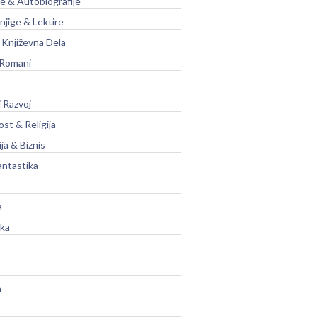
je & Autobiografije
njige & Lektire
Književna Dela
 Romani
 Razvoj
st & Religija
ja & Biznis
antastika
a
ika
a