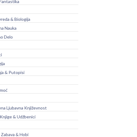
Fantastika
vreda & Biologija
na Nauka
no Delo
ci
ija
ja & Putopisi
moć
na Ljubavna Književnost
 Knjige & Udžbenici
, Zabava & Hobi