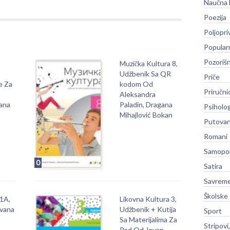
Naučna 
Poezija
Poljopri
Popular
Pozoriš
Muzička Kultura 8,
Udžbenik Sa QR
Priče
e Za
kodom Od
Priručni
Aleksandra
ana
Paladin, Dragana
Psiholog
Mihajlović Bokan
Putovan
Romani
Samopo
0
Satira
Savreme
Školske
1A,
Likovna Kultura 3,
Ivana
Udžbenik + Kutija
Sport
Sa Materijalima Za
Stripovi
Rad Od Jovan