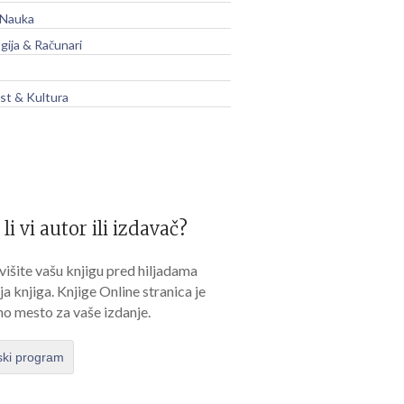
 Nauka
gija & Računari
t & Kultura
 li vi autor ili izdavač?
išite vašu knjigu pred hiljadama
lja knjiga. Knjige Online stranica je
no mesto za vaše izdanje.
ski program