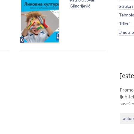
Gligorijević
Struka i
Tehnolo
Trileri
Umetnos
0
Jeste
Promov
ljubite
savrše
autor