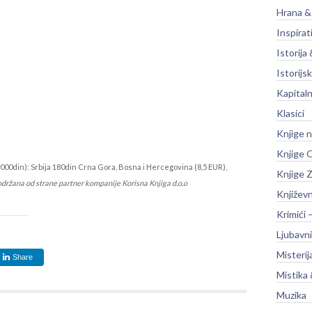
Hrana &
Inspirat
Istorija 
Istorijsk
Kapitaln
Klasici
Knjige 
Knjige O
000din): Srbija 180din Crna Gora, Bosna i Hercegovina (8,5 EUR),
Knjige Z
održana od strane partner kompanije Korisna Knjiga d.o.o
Književ
Krimići 
Ljubavni
Misterij
Share
Mistika 
Muzika