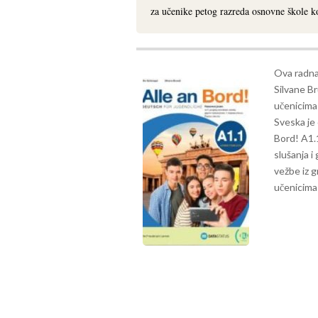
za učenike petog razreda osnovne škole ko
Ova radna 
Silvane Br
učenicima 
Sveska je 
Bord! A1.1
slušanja i
vežbe iz g
učenicima