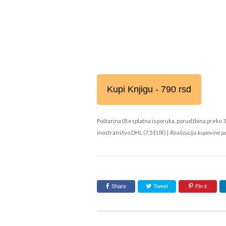
Kupi Knjigu - 790 rsd
Poštarina (Besplatna isporuka, porudžbina preko 3
inostranstvo DHL (7,5 EUR) |
Realizacija kupovine p
Share
Tweet
Pin it