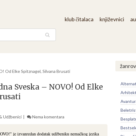
klub čitalaca
književnici
au
aga
/
žanrov
! Od Elke Spitznagel, Silvana Brusati
Alternat
Radna Sveska – NOVO! Od Elke
Arhitek
rusati
Avantur
Beletris
 & Udžbenici
Nema komentara
Besplat
Bestsel
NOVO!" je izvanredan dodatak udžbeniku nemačkog jezika