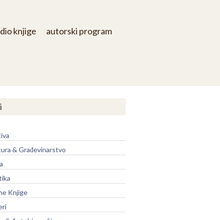
dio knjige
autorski program
i
iva
tura & Građevinarstvo
a
tika
ne Knjige
eri