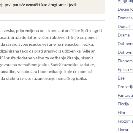
Biografi
ji prvi put uče nemački kao drugi strani jezik.
Dečije K
Domaća 
Domaći
sveska, pripremljena od strane autorki Elke Spitznagel i
Drama
usati, pruža dodatne vežbe i aktivnosti koje će pomoći
Duhovni
da razviju svoje jezičke veštine na nemačkom jeziku.
dizajnirana tako da prati gradivo iz udžbenika “Alle an
Duhovno
” i pruža dodatne vežbe za vežbanje čitanja, pisanja,
Ekonomi
 govora na nemačkom jeziku. Sadrži raznolike zadatke,
Epska F
ramatike, vokabulara i komunikacije koje će pomoći
Esej
 da steknu čvrsto razumevanje nemačkog jezika.
Ezoterij
Fantast
Fikcija
Film
Filozofij
Horor