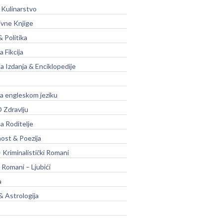
 Kulinarstvo
ivne Knjige
& Politika
a Fikcija
a Izdanja & Enciklopedije
na engleskom jeziku
 Zdravlju
a Roditelje
nost & Poezija
– Kriminalistički Romani
 Romani – Ljubići
a
& Astrologija