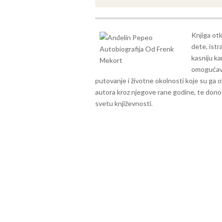
Knjiga otk
dete, istr
kasniju ka
omogućava
putovanje i životne okolnosti koje su ga o
autora kroz njegove rane godine, te donosi
svetu književnosti.