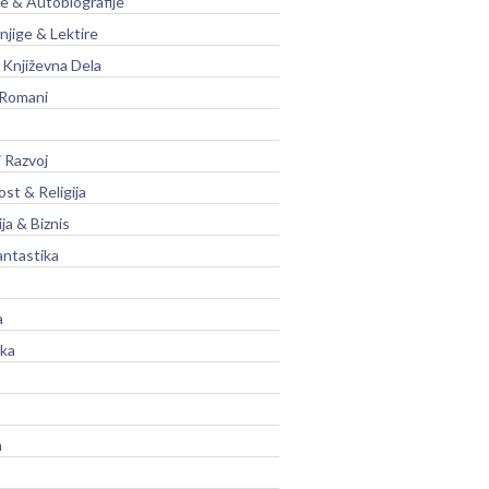
je & Autobiografije
njige & Lektire
Književna Dela
 Romani
 Razvoj
st & Religija
ja & Biznis
antastika
a
ika
a