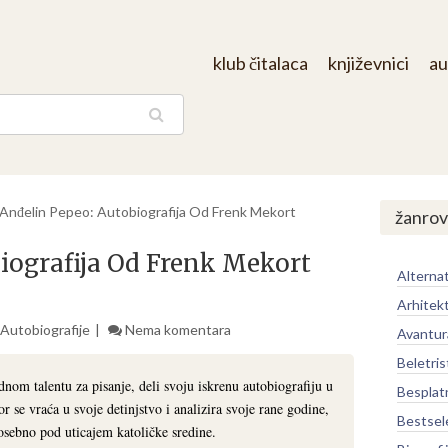
klub čitalaca
književnici
au
aga
Anđelin Pepeo: Autobiografija Od Frenk Mekort
žanrov
iografija Od Frenk Mekort
Alternat
Arhitek
 Autobiografije
Nema komentara
Avantur
Beletris
om talentu za pisanje, deli svoju iskrenu autobiografiju u
Besplat
r se vraća u svoje detinjstvo i analizira svoje rane godine,
Bestsel
posebno pod uticajem katoličke sredine.