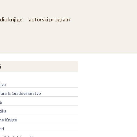
dio knjige
autorski program
i
iva
tura & Građevinarstvo
a
tika
ne Knjige
eri