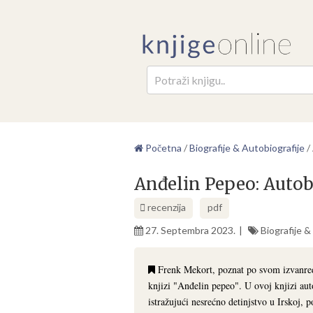
Pretr
Početna
/
Biografije & Autobiografije
/
Anđelin Pepeo: Autob
recenzija
pdf
27. Septembra 2023.
Biografije &
Frenk Mekort, poznat po svom izvanredn
knjizi "Anđelin pepeo". U ovoj knjizi auto
istražujući nesrećno detinjstvo u Irskoj, 