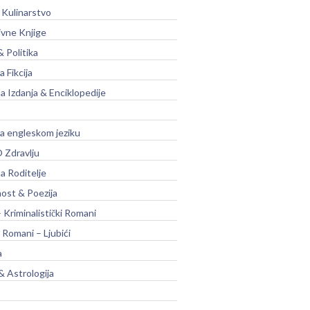
 Kulinarstvo
ivne Knjige
& Politika
a Fikcija
a Izdanja & Enciklopedije
na engleskom jeziku
 Zdravlju
a Roditelje
nost & Poezija
– Kriminalistički Romani
 Romani – Ljubići
a
& Astrologija