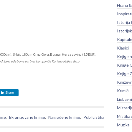
Hrana &
Inspirat
Istorija 
Istorijsk
Kapitaln
Klasici
000din): Srbija 180din Crna Gora, Bosna i Hercegovina (8,5 EUR),
Knjige 
održana od strane partner kompanije Korisna Knjiga d.o.o
Knjige O
Knjige Z
Književ
Krimići 
Share
Ljubavni
Misterij
Mistika 
jige
,
Ekranizovane knjige
,
Nagrađene knjige
,
Publicistika
Muzika