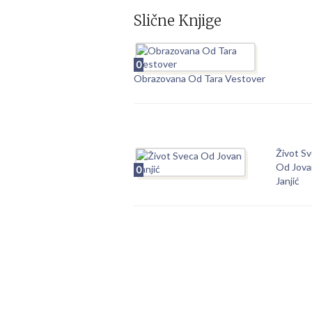
Slične Knjige
0
Obrazovana Od Tara Vestover
Život S
Od Jova
0
Janjić