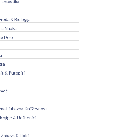
Fantastika
vreda & Biologija
na Nauka
no Delo
ci
ija
ja & Putopisi
moć
na Ljubavna Književnost
 Knjige & Udžbenici
, Zabava & Hobi