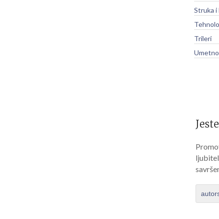
Struka i
Tehnolo
Trileri
Umetnos
Jeste
Promov
ljubite
savrše
autor