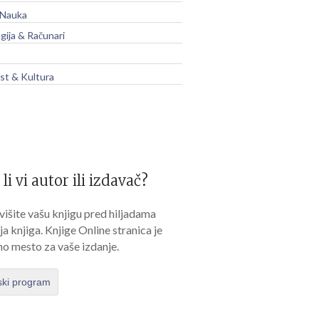
 Nauka
gija & Računari
t & Kultura
 li vi autor ili izdavač?
išite vašu knjigu pred hiljadama
lja knjiga. Knjige Online stranica je
no mesto za vaše izdanje.
ski program