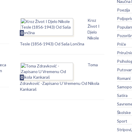
Naučna 
Poezija
Poljopri
Kroz
Život I
Popular
Djelo
0
Pozoriš
Nikole
Tesle (1856-1943) Od Saša Lončina
Priče
Priručni
Psiholog
veca
Toma
Putovan
n
0
Romani
Zdravković -Zapisano U Vremenu Od Nikola
Samopo
Kankaraš
Satira
Savreme
Školske
Sport
Stripovi