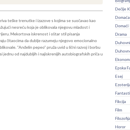
Biografi
Dečije K
Domaća 
riva teške trenutke i izazove s kojima se suočavao kao
Domaći
ažujući nesreću koja je oblikovala njegovu mladost i
rijeru. Mekortova iskrenost i oštar stil pisanja
Drama
ju čitaocima da dublje razumeju njegovo emocionalno
Duhovni
blikovale.
“Anđelin pepeo” pruža uvid u lični razvoj i borbu
Duhovno
 jednu od najdubljih i najiskrenijih autobiografskih priča u
Ekonomi
Epska F
Esej
Ezoterij
Fantast
Fikcija
Film
Filozofij
Horor