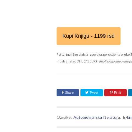
Kupi Knjigu - 1199 rsd
Poštarina (Besplatna isporuka, porudžbina preko 3
inostranstvo DHL (7,5 EUR) |
Realizacija kupovine p
Share
Tweet
Pin it
Oznake:
Autobiografska literatura
,
E-kn