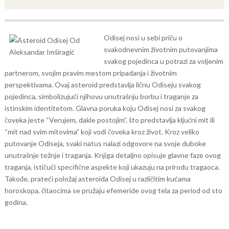
Odisej nosi u sebi priču o
svakodnevnim životnim putovanjima
svakog pojedinca u potrazi za voljenim
partnerom, svojim pravim mestom pripadanja i životnim
perspektivama. Ovaj asteroid predstavlja ličnu Odiseju svakog
pojedinca, simbolizujući njihovu unutrašnju borbu i traganje za
istinskim identitetom.
Glavna poruka koju Odisej nosi za svakog
čoveka jeste “Verujem, dakle postojim”, što predstavlja ključni mit ili
“mit nad svim mitovima” koji vodi čoveka kroz život. Kroz veliko
putovanje Odiseja, svaki natus nalazi odgovore na svoje duboke
unutrašnje težnje i traganja.
Knjiga detaljno opisuje glavne faze ovog
traganja, ističući specifične aspekte koji ukazuju na prirodu tragaoca.
Takođe, prateći položaj asteroida Odisej u različitim kućama
horoskopa, čitaocima se pružaju efemeride ovog tela za period od sto
godina.