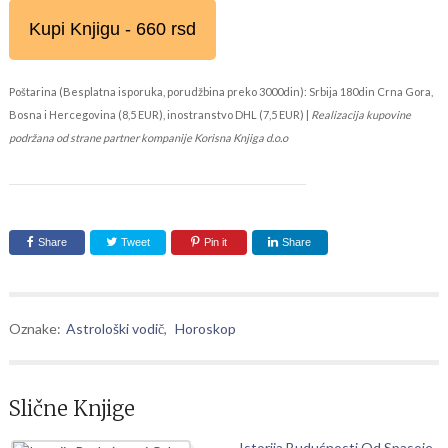
Kupi Knjigu - 660 rsd
Poštarina (Besplatna isporuka, porudžbina preko 3000din): Srbija 180din Crna Gora,
Bosna i Hercegovina (8,5 EUR), inostranstvo DHL (7,5 EUR) |
Realizacija kupovine
podržana od strane partner kompanije Korisna Knjiga d.o.o
Share
Tweet
Pin it
Share
Oznake:
Astrološki vodič
,
Horoskop
Slične Knjige
Istorija Budućnosti Od Spasoje