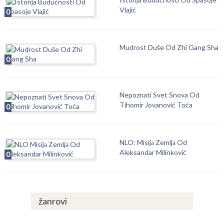
Vlajić
0
Mudrost Duše Od Zhi Gang Sha
0
Nepoznati Svet Snova Od
Tihomir Jovanović Toća
0
NLO: Misijа Zemljа Od
Aleksandar Milinković
0
žanrovi