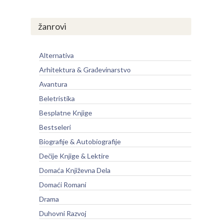
žanrovi
Alternativa
Arhitektura & Građevinarstvo
Avantura
Beletristika
Besplatne Knjige
Bestseleri
Biografije & Autobiografije
Dečije Knjige & Lektire
Domaća Književna Dela
Domaći Romani
Drama
Duhovni Razvoj