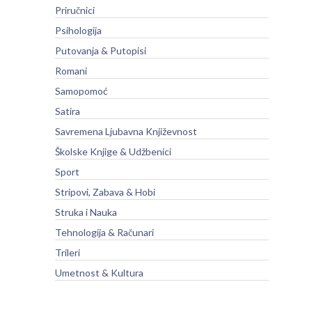
Priručnici
Psihologija
Putovanja & Putopisi
Romani
Samopomoć
Satira
Savremena Ljubavna Književnost
Školske Knjige & Udžbenici
Sport
Stripovi, Zabava & Hobi
Struka i Nauka
Tehnologija & Računari
Trileri
Umetnost & Kultura