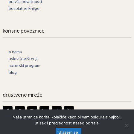
pravila privatnosti
besplatne knjige
korisne poveznice
o nama
uslovi korištenja
autorski program
blog
društvene mreže
Naša stranica koristi kolačiće kako bi vam osigurala najbolji
utisak i preglednost našeg portala.
Knjige Online
Copyright © 2026.
Slažem se