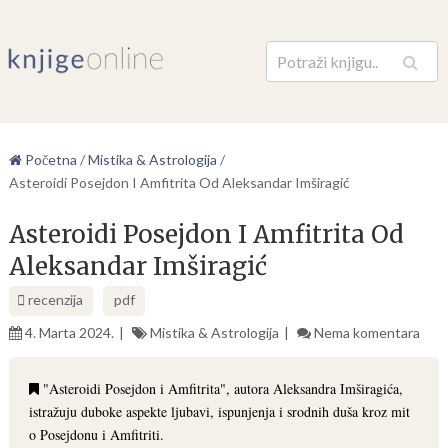
Pretraga
Početna
/
Mistika & Astrologija
/
Asteroidi Posejdon I Amfitrita Od Aleksandar Imširagić
Asteroidi Posejdon I Amfitrita Od
Aleksandar Imširagić
recenzija
pdf
4. Marta 2024.
Mistika & Astrologija
Nema komentara
"Asteroidi Posejdon i Amfitrita", autora Aleksandra Imširagića,
istražuju duboke aspekte ljubavi, ispunjenja i srodnih duša kroz mit
o Posejdonu i Amfitriti.