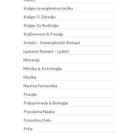
Knjige na engleskom jeziku
Knjige O Zdravlju
Knjige Za Roditelje
Književnost & Poezija
Krimići – Kriminalistički Romani
Ljubavni Romani – Ljubići
Misterija
Mistika & Astrologija
Muzika
Naučna Fantastika
Poezija
Poljoprivreda & Biologija
Popularna Nauka
Pozorišno Delo
Priče