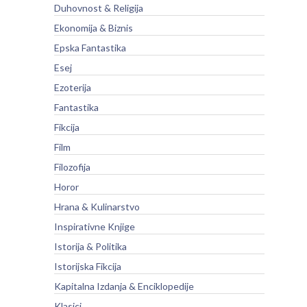
Duhovnost & Religija
Ekonomija & Biznis
Epska Fantastika
Esej
Ezoterija
Fantastika
Fikcija
Film
Filozofija
Horor
Hrana & Kulinarstvo
Inspirativne Knjige
Istorija & Politika
Istorijska Fikcija
Kapitalna Izdanja & Enciklopedije
Klasici