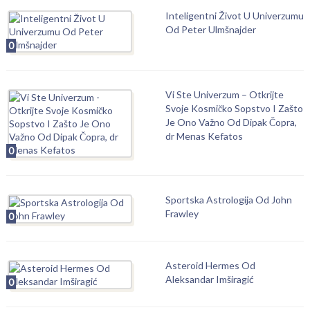
Inteligentni Život U Univerzumu
Od Peter Ulmšnajder
0
Vi Ste Univerzum – Otkrijte
Svoje Kosmičko Sopstvo I Zašto
Je Ono Važno Od Dipak Čopra,
dr Menas Kefatos
0
Sportska Astrologija Od John
Frawley
0
Asteroid Hermes Od
Aleksandar Imširagić
0