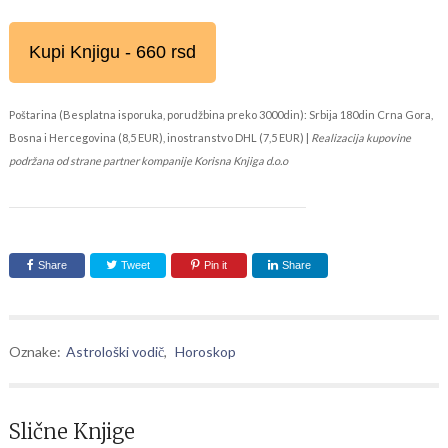
Kupi Knjigu - 660 rsd
Poštarina (Besplatna isporuka, porudžbina preko 3000din): Srbija 180din Crna Gora,
Bosna i Hercegovina (8,5 EUR), inostranstvo DHL (7,5 EUR) |
Realizacija kupovine
podržana od strane partner kompanije Korisna Knjiga d.o.o
Share
Tweet
Pin it
Share
Oznake:
Astrološki vodič
,
Horoskop
Slične Knjige