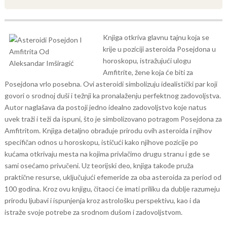
Knjiga otkriva glavnu tajnu koja se
krije u poziciji asteroida Posejdona u
horoskopu, istražujući ulogu
Amfitrite, žene koja će biti za
Posejdona vrlo posebna. Ovi asteroidi simbolizuju idealistički par koji
govori o srodnoj duši i težnji ka pronalaženju perfektnog zadovoljstva.
Autor naglašava da postoji jedno idealno zadovoljstvo koje natus
uvek traži i teži da ispuni, što je simbolizovano potragom Posejdona za
Amfitritom. Knjiga detaljno obrađuje prirodu ovih asteroida i njihov
specifičan odnos u horoskopu, ističući kako njihove pozicije po
kućama otkrivaju mesta na kojima privlačimo drugu stranu i gde se
sami osećamo privučeni.
Uz teorijski deo, knjiga takođe pruža
praktične resurse, uključujući efemeride za oba asteroida za period od
100 godina. Kroz ovu knjigu, čitaoci će imati priliku da dublje razumeju
prirodu ljubavi i ispunjenja kroz astrološku perspektivu, kao i da
istraže svoje potrebe za srodnom dušom i zadovoljstvom.