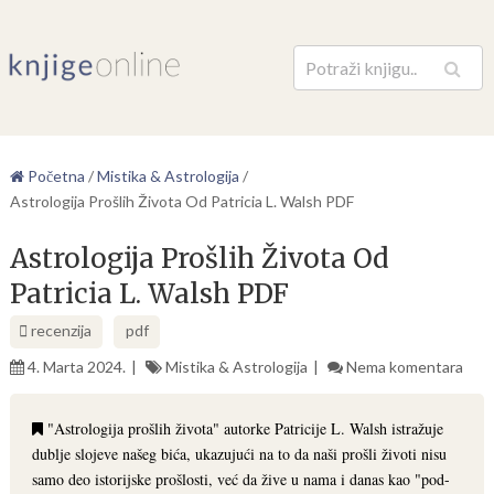
Pretraga
Početna
/
Mistika & Astrologija
/
Astrologija Prošlih Života Od Patricia L. Walsh PDF
Astrologija Prošlih Života Od
Patricia L. Walsh PDF
recenzija
pdf
4. Marta 2024.
Mistika & Astrologija
Nema komentara
"Astrologija prošlih života" autorke Patricije L. Walsh istražuje
dublje slojeve našeg bića, ukazujući na to da naši prošli životi nisu
samo deo istorijske prošlosti, već da žive u nama i danas kao "pod-