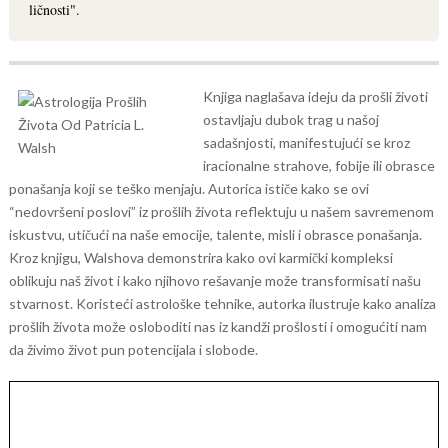
ličnosti".
Knjiga naglašava ideju da prošli životi
ostavljaju dubok trag u našoj
sadašnjosti, manifestujući se kroz
iracionalne strahove, fobije ili obrasce
ponašanja koji se teško menjaju. Autorica ističe kako se ovi
“nedovršeni poslovi” iz prošlih života reflektuju u našem savremenom
iskustvu, utičući na naše emocije, talente, misli i obrasce ponašanja.
Kroz knjigu, Walshova demonstrira kako ovi karmički kompleksi
oblikuju naš život i kako njihovo rešavanje može transformisati našu
stvarnost. Koristeći astrološke tehnike, autorka ilustruje kako analiza
prošlih života može osloboditi nas iz kandži prošlosti i omogućiti nam
da živimo život pun potencijala i slobode.