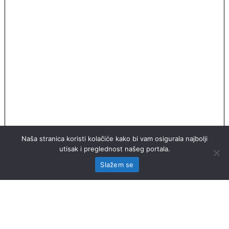
Naša stranica koristi kolačiće kako bi vam osigurala najbolji
utisak i preglednost našeg portala.
Slažem se