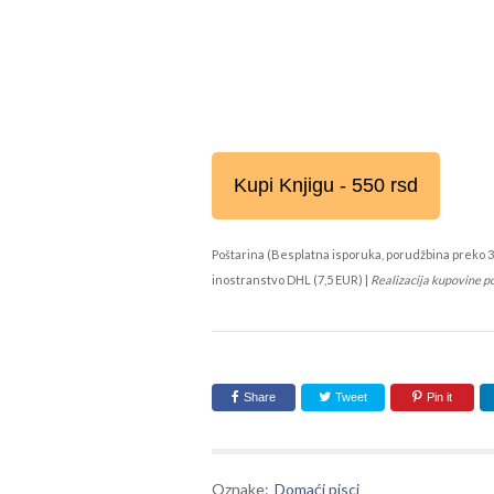
Kupi Knjigu - 550 rsd
Poštarina (Besplatna isporuka, porudžbina preko 3
inostranstvo DHL (7,5 EUR) |
Realizacija kupovine p
Share
Tweet
Pin it
Oznake:
Domaći pisci