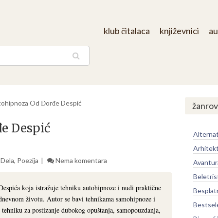
klub čitalaca
književnici
au
aga
ohipnoza Od Đorđe Despić
žanrov
e Despić
Alternat
Arhitek
 Dela
,
Poezija
Nema komentara
Avantur
Beletris
espića koja istražuje tehniku autohipnoze i nudi praktične
Besplat
dnevnom životu. Autor se bavi tehnikama samohipnoze i
Bestsel
u tehniku za postizanje dubokog opuštanja, samopouzdanja,