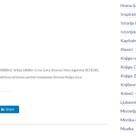
Hrana &
Inspirat
Istorija 
Istorijsk
Kapitaln
Klasici
Knjige 
Knjige O
000din): Srbija 180din Crna Gora, Bosna i Hercegovina (8,5 EUR),
Knjige Z
održana od strane partner kompanije Korisna Knjiga d.o.o
Književ
Krimići 
Ljubavni
Share
Misterij
Mistika 
Muzika