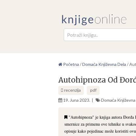
Pretr
Početna
/
Domaća Književna Dela
/
Aut
Autohipnoza Od Đorđ
recenzija
pdf
19. Juna 2023.
Domaća Književna
"Autohipnoza" je knjiga autora Đorđa D
smernice za primenu ove tehnike u svako
opisuje kako pojedinac može koristiti ov