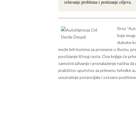
rešavanje problema i postizanje ciljeva.
Kroz “Aut
koje mogu
duboke kon
može biti korisna za promene u životu, pr
postizanje ličnog rasta.
Ova knjiga će priv
samoistraživanje i pronalaženje načina da 
praktično uputstvo za primenu tehnike au
unutrašnje potencijale i ostvare pozitiv