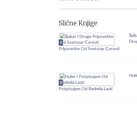
Slične Knjige
Špij
Dru
0
Pripovetke Od Svetozar Ćorović
Huli
0
Potpisujem Od Radmila Lazić