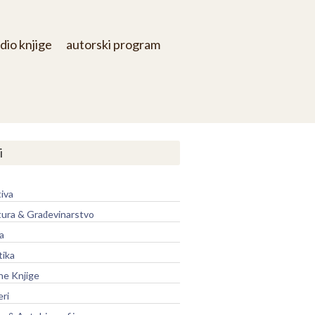
dio knjige
autorski program
i
iva
tura & Građevinarstvo
a
tika
ne Knjige
eri