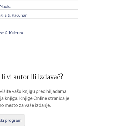
 Nauka
gija & Računari
t & Kultura
 li vi autor ili izdavač?
išite vašu knjigu pred hiljadama
lja knjiga. Knjige Online stranica je
no mesto za vaše izdanje.
ski program