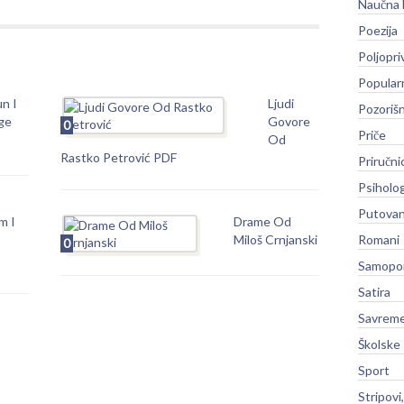
Naučna 
Poezija
Poljopri
Popular
un I
Ljudi
Pozoriš
ge
Govore
0
Priče
Od
Rastko Petrović PDF
Priručni
Psiholog
Putovan
m I
Drame Od
Miloš Crnjanski
Romani
0
Samopo
Satira
Savreme
Školske
Sport
Stripovi