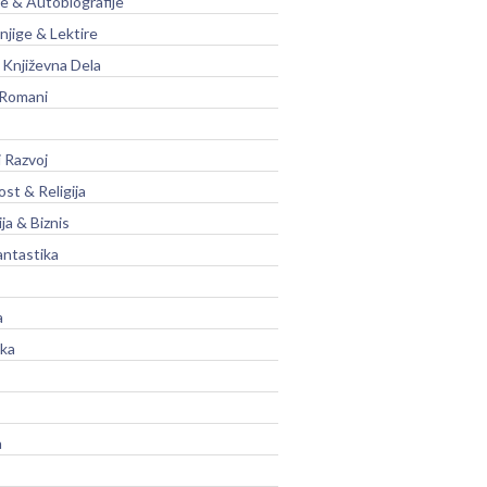
je & Autobiografije
njige & Lektire
Književna Dela
 Romani
 Razvoj
st & Religija
ja & Biznis
antastika
a
ika
a