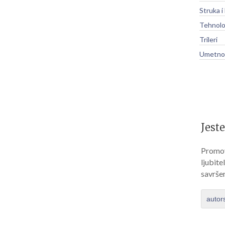
Struka i
Tehnolo
Trileri
Umetnos
Jeste
Promov
ljubite
savrše
autor