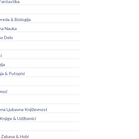
Fantastika
vreda & Biologija
na Nauka
no Delo
ci
ija
ja & Putopisi
moć
na Ljubavna Književnost
 Knjige & Udžbenici
, Zabava & Hobi