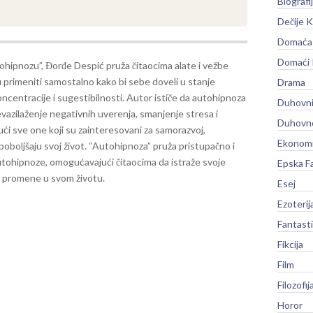
Biografi
Dečije K
Domaća 
Domaći
ohipnozu”, Đorđe Despić pruža čitaocima alate i vežbe
 primeniti samostalno kako bi sebe doveli u stanje
Drama
centracije i sugestibilnosti. Autor ističe da autohipnoza
Duhovni
evazilaženje negativnih uverenja, smanjenje stresa i
Duhovno
ući sve one koji su zainteresovani za samorazvoj,
Ekonomi
poboljšaju svoj život. “Autohipnoza” pruža pristupačno i
tohipnoze, omogućavajući čitaocima da istraže svoje
Epska F
ne promene u svom životu.
Esej
Ezoterij
Fantast
Fikcija
Film
Filozofij
Horor