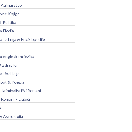
 Kulinarstvo
ivne Knjige
& Politika
a Fikcija
a Izdanja & Enciklopedije
na engleskom jeziku
 Zdravlju
a Roditelje
nost & Poezija
– Kriminalistički Romani
 Romani – Ljubići
a
& Astrologija