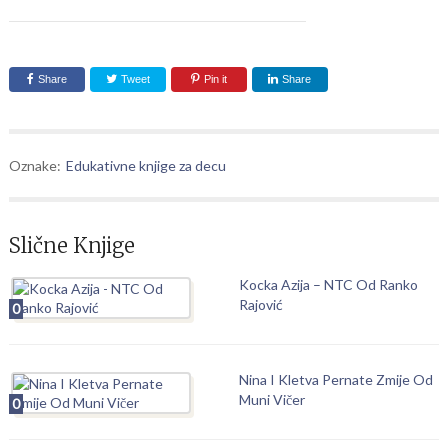
Share
Tweet
Pin it
Share
Oznake:
Edukativne knjige za decu
Slične Knjige
Kocka Azija – NTC Od Ranko
Rajović
0
Nina I Kletva Pernate Zmije Od
Muni Vičer
0