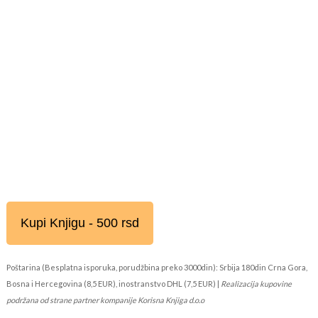
Kupi Knjigu - 500 rsd
Poštarina (Besplatna isporuka, porudžbina preko 3000din): Srbija 180din Crna Gora,
Bosna i Hercegovina (8,5 EUR), inostranstvo DHL (7,5 EUR) |
Realizacija kupovine
podržana od strane partner kompanije Korisna Knjiga d.o.o