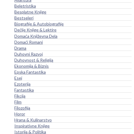
Beletristika
Besplatne Knjige
Bestseleri
Biografije & Autobiografije
Dečije Knjige & Lektire
Domaća Književna Dela
Domaći Romani
Drama
Duhovni Razvoj
Duhovnost & Religija
Ekonomija & Biznis
Epska Fantastika
Esej
Ezoterija
Fantastika
Fikcija
Film
Filozofija
Horor
Hrana & Kulinarstvo
Inspirativne Knjige
Istorija & Politika