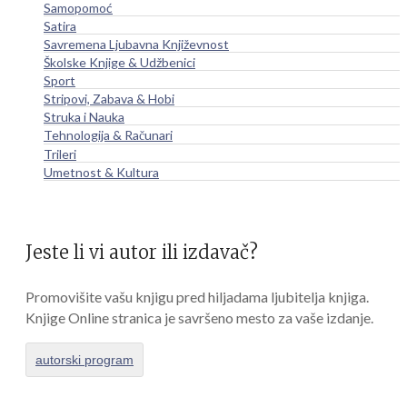
Samopomoć
Satira
Savremena Ljubavna Književnost
Školske Knjige & Udžbenici
Sport
Stripovi, Zabava & Hobi
Struka i Nauka
Tehnologija & Računari
Trileri
Umetnost & Kultura
Jeste li vi autor ili izdavač?
Promovišite vašu knjigu pred hiljadama ljubitelja knjiga.
Knjige Online stranica je savršeno mesto za vaše izdanje.
autorski program