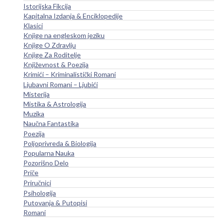
Istorijska Fikcija
Kapitalna Izdanja & Enciklopedije
Klasici
Knjige na engleskom jeziku
Knjige O Zdravlju
Knjige Za Roditelje
Književnost & Poezija
Krimići – Kriminalistički Romani
Ljubavni Romani – Ljubići
Misterija
Mistika & Astrologija
Muzika
Naučna Fantastika
Poezija
Poljoprivreda & Biologija
Popularna Nauka
Pozorišno Delo
Priče
Priručnici
Psihologija
Putovanja & Putopisi
Romani