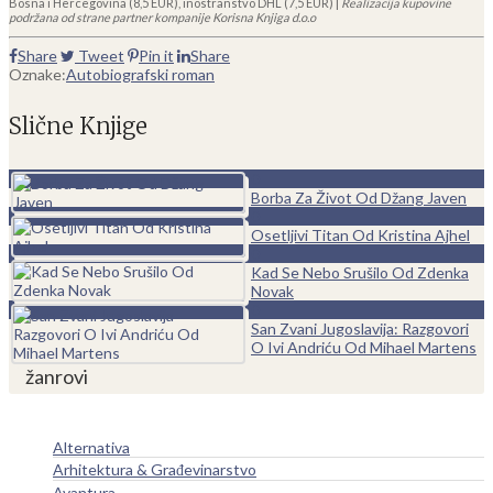
Bosna i Hercegovina (8,5 EUR), inostranstvo DHL (7,5 EUR) |
Realizacija kupovine
podržana od strane partner kompanije Korisna Knjiga d.o.o
Share
Tweet
Pin it
Share
Oznake:
Autobiografski roman
Slične Knjige
0
Borba Za Život Od Džang Javen
0
Osetljivi Titan Od Kristina Ajhel
0
Kad Se Nebo Srušilo Od Zdenka
Novak
0
San Zvani Jugoslavija: Razgovori
O Ivi Andriću Od Mihael Martens
žanrovi
Alternativa
Arhitektura & Građevinarstvo
Avantura