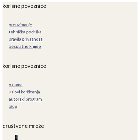
korisne poveznice
preuzimanje
tehnička podrška
pravila privatnosti
besplatne knjige
korisne poveznice
o nama
uslovi korištenja
autorski program
blog
društvene mreže