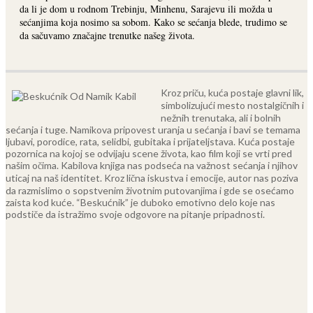
da li je dom u rodnom Trebinju, Minhenu, Sarajevu ili možda u
sećanjima koja nosimo sa sobom. Kako se sećanja blede, trudimo se
da sačuvamo značajne trenutke našeg života.
Kroz priču, kuća postaje glavni lik,
simbolizujući mesto nostalgičnih i
nežnih trenutaka, ali i bolnih
sećanja i tuge. Namikova pripovest uranja u sećanja i bavi se temama
ljubavi, porodice, rata, selidbi, gubitaka i prijateljstava. Kuća postaje
pozornica na kojoj se odvijaju scene života, kao film koji se vrti pred
našim očima.
Kabilova knjiga nas podseća na važnost sećanja i njihov
uticaj na naš identitet. Kroz lična iskustva i emocije, autor nas poziva
da razmislimo o sopstvenim životnim putovanjima i gde se osećamo
zaista kod kuće. “Beskućnik” je duboko emotivno delo koje nas
podstiče da istražimo svoje odgovore na pitanje pripadnosti.