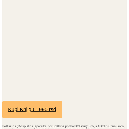
Kupi Knjigu - 990 rsd
Poštarina (Besplatna isporuka, porudžbina preko 3000din): Srbija 180din Crna Gora,