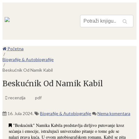
Pretraga
Početna
/
Biografije & Autobiografije
/
Beskućnik Od Namik Kabil
Beskućnik Od Namik Kabil
recenzija
pdf
16. Jula 2024.
Biografije & Autobiografije
Nema komentara
"Beskućnik" Namika Kabila predstavlja dirljivo putovanje kroz
sećanja i emocije, istražujući univerzalno pitanje o tome gde se
nalazi prava kuća. U ovom autobiografskom romanu, Kabil se pita