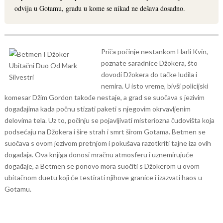
odvija u Gotamu, gradu u kome se nikad ne dešava dosadno.
Priča počinje nestankom Harli Kvin,
poznate saradnice Džokera, što
dovodi Džokera do tačke ludila i
nemira. U isto vreme, bivši policijski
komesar Džim Gordon takođe nestaje, a grad se suočava s jezivim
događajima kada počnu stizati paketi s njegovim okrvavljenim
delovima tela.
Uz to, počinju se pojavljivati misteriozna čudovišta koja
podsećaju na Džokera i šire strah i smrt širom Gotama. Betmen se
suočava s ovom jezivom pretnjom i pokušava razotkriti tajne iza ovih
događaja.
Ova knjiga donosi mračnu atmosferu i uznemirujuće
događaje, a Betmen se ponovo mora suočiti s Džokerom u ovom
ubitačnom duetu koji će testirati njihove granice i izazvati haos u
Gotamu.