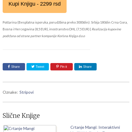
Kupi Knjigu - 2299 rsd
Poštarina (Besplatna isporuka, porudžbina preko 3000din): Srbija 180din Crna Gora,
Bosna i Hercegovina (8,5 EUR), inostranstvo DHL (7,5 EUR) |
Realizacija kupovine
podržana od strane partner kompanije Korisna Knjiga d.o.o
Share
Tweet
Pin it
Share
Oznake:
Stripovi
Slične Knjige
Crtanje Mangi: Interaktivni