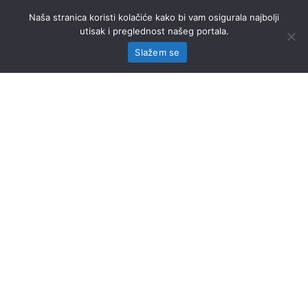
Naša stranica koristi kolačiće kako bi vam osigurala najbolji
utisak i preglednost našeg portala.
Slažem se