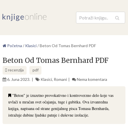
Pretraga
Početna
/
Klasici
/
Beton Od Tomas Bernhard PDF
Beton Od Tomas Bernhard PDF
recenzija
pdf
6. Juna 2023.
Klasici
,
Romani
Nema komentara
"Beton" je izuzetno provokativno i kontroverzno delo koje vas
uvlači u mračan svet očajanja, tuge i gubitka. Ova izvanredna
knjiga, napisana od strane genijalnog pisca Tomasa Bernharda,
istražuje dubine ljudske patnje i duševne izolacije.