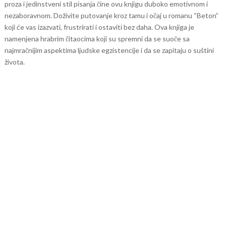
proza i jedinstveni stil pisanja čine ovu knjigu duboko emotivnom i
nezaboravnom.
Doživite putovanje kroz tamu i očaj u romanu “Beton”
koji će vas izazvati, frustrirati i ostaviti bez daha. Ova knjiga je
namenjena hrabrim čitaocima koji su spremni da se suoče sa
najmračnijim aspektima ljudske egzistencije i da se zapitaju o suštini
života.