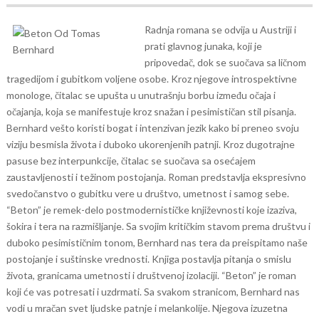
Radnja romana se odvija u Austriji i
prati glavnog junaka, koji je
pripovedač, dok se suočava sa ličnom
tragedijom i gubitkom voljene osobe. Kroz njegove introspektivne
monologe, čitalac se upušta u unutrašnju borbu između očaja i
očajanja, koja se manifestuje kroz snažan i pesimističan stil pisanja.
Bernhard vešto koristi bogat i intenzivan jezik kako bi preneo svoju
viziju besmisla života i duboko ukorenjenih patnji. Kroz dugotrajne
pasuse bez interpunkcije, čitalac se suočava sa osećajem
zaustavljenosti i težinom postojanja. Roman predstavlja ekspresivno
svedočanstvo o gubitku vere u društvo, umetnost i samog sebe.
“Beton” je remek-delo postmodernističke književnosti koje izaziva,
šokira i tera na razmišljanje. Sa svojim kritičkim stavom prema društvu i
duboko pesimističnim tonom, Bernhard nas tera da preispitamo naše
postojanje i suštinske vrednosti. Knjiga postavlja pitanja o smislu
života, granicama umetnosti i društvenoj izolaciji.
“Beton” je roman
koji će vas potresati i uzdrmati. Sa svakom stranicom, Bernhard nas
vodi u mračan svet ljudske patnje i melankolije. Njegova izuzetna