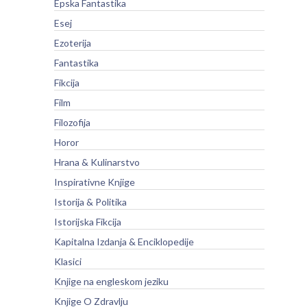
Epska Fantastika
Esej
Ezoterija
Fantastika
Fikcija
Film
Filozofija
Horor
Hrana & Kulinarstvo
Inspirativne Knjige
Istorija & Politika
Istorijska Fikcija
Kapitalna Izdanja & Enciklopedije
Klasici
Knjige na engleskom jeziku
Knjige O Zdravlju