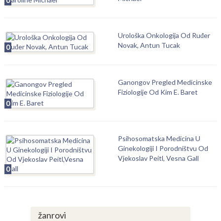
0
Urološka Onkologija Od Ruđer
Novak, Antun Tucak
0
Ganongov Pregled Medicinske
Fiziologije Od Kim E. Baret
0
Psihosomatska Medicina U
Ginekologiji I Porodništvu Od
Vjekoslav Peitl, Vesna Gall
0
žanrovi