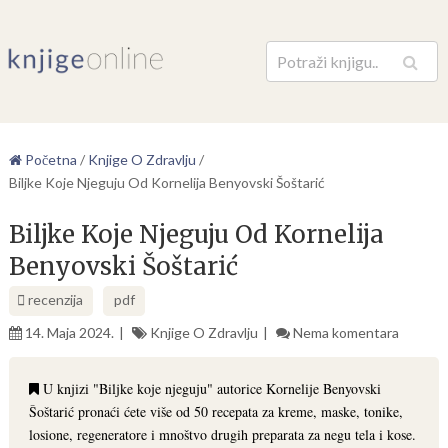
Pretraga
Početna
/
Knjige O Zdravlju
/
Biljke Koje Njeguju Od Kornelija Benyovski Šoštarić
Biljke Koje Njeguju Od Kornelija
Benyovski Šoštarić
recenzija
pdf
14. Maja 2024.
Knjige O Zdravlju
Nema komentara
U knjizi "Biljke koje njeguju" autorice Kornelije Benyovski
Šoštarić pronaći ćete više od 50 recepata za kreme, maske, tonike,
losione, regeneratore i mnoštvo drugih preparata za negu tela i kose.