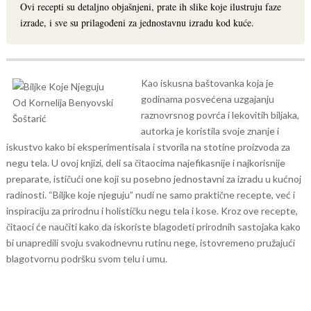
Ovi recepti su detaljno objašnjeni, prate ih slike koje ilustruju faze
izrade, i sve su prilagođeni za jednostavnu izradu kod kuće.
Kao iskusna baštovanka koja je
godinama posvećena uzgajanju
raznovrsnog povrća i lekovitih biljaka,
autorka je koristila svoje znanje i
iskustvo kako bi eksperimentisala i stvorila na stotine proizvoda za
negu tela. U ovoj knjizi, deli sa čitaocima najefikasnije i najkorisnije
preparate, ističući one koji su posebno jednostavni za izradu u kućnoj
radinosti.
“Biljke koje njeguju” nudi ne samo praktične recepte, već i
inspiraciju za prirodnu i holističku negu tela i kose. Kroz ove recepte,
čitaoci će naučiti kako da iskoriste blagodeti prirodnih sastojaka kako
bi unapredili svoju svakodnevnu rutinu nege, istovremeno pružajući
blagotvornu podršku svom telu i umu.