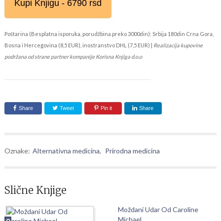
Kupi Knjigu - 6790 rsd
Poštarina (Besplatna isporuka, porudžbina preko 3000din): Srbija 180din Crna Gora,
Bosna i Hercegovina (8,5 EUR), inostranstvo DHL (7,5 EUR) |
Realizacija kupovine
podržana od strane partner kompanije Korisna Knjiga d.o.o
Share
Tweet
Pin it
Share
Oznake:
Alternativna medicina
,
Prirodna medicina
Slične Knjige
Moždani Udar Od Caroline
Michael