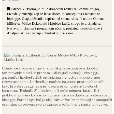
Udžbenik "Biologija 2" je dragoceni resurs za učenike drugog
razreda gimnazije koji se bave složenim konceptima i temama iz
biologije. Ovaj udžbenik, napisan od strane iskusnih autora Gorana
Milićeva, Milice Kokotović i Ljubice Lalić, strogo je u skladu sa
Nastavnim planom i programom učenja, pružajući sveobuhvatno i
detaljno iskustvo učenja o biološkim naukama.
Učenici će kroz ovu knjigu imati priliku da se upuste u duboko
razumevanje bioloških procesa, uključujući evoluciju, ekologiju,
anatomiju i fiziologiju živih organizama, genetiku i mnoge druge
relevantne teme. Udžbenik je napisan na jasan i pristupačan način
kako bi olakšao razumevanje i usvajanje kompleksnih bioloških
koncepta.
“Biologija 2” takođe sadrži obilje primera, ilustracija i
praktičnih primera koji će pomoći učenicima da dublje zaronite u svet
biologije. Pored toga, knjiga uključuje vežbe i zadatke koji će omogućiti
učenicima da provere svoje razumevanje i primene naučeno gradivo.