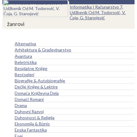
0
Informatika I Računarstvo 7,
Udžbenik Od M. Todorović, V.
Čoja, G. Stanojević
žanrovi
Alternativa
Arhitektura & Građevinarstvo
Avantura
Beletristika
Besplatne Knjige
Bestseleri
Biografije & Autobiografije
Dečije Knjige & Lektire
Domaća Književna Dela
Domaći Romani
Drama
Duhovni Razvoj
Duhovnost & Religija
Ekonomija & Biznis
Epska Fantastika
Esej