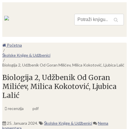
Pretraga
Početna
/
Školske Knjige & Udžbenici
/
Biologija 2, Udžbenik Od Goran Milićev, Milica Kokotović, Ljubica Lalić
Biologija 2, Udžbenik Od Goran
Milićev, Milica Kokotović, Ljubica
Lalić
recenzija
pdf
25. Januara 2024.
Školske Knjige & Udžbenici
Nema
komentara