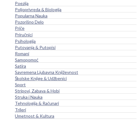
Poezija
Poljoprivreda & Biologija
Popularna Nauka
Pozorišno Delo
Priče
Priručnici
Psihologija
Putovanja & Putopisi
Romani
Samopomoć
Satira
Savremena Ljubavna Književnost
Školske Knjige & Udžbenici
Sport
Stripovi, Zabava & Hobi
Struka i Nauka
Tehnologija & Računari
Trileri
Umetnost & Kultura