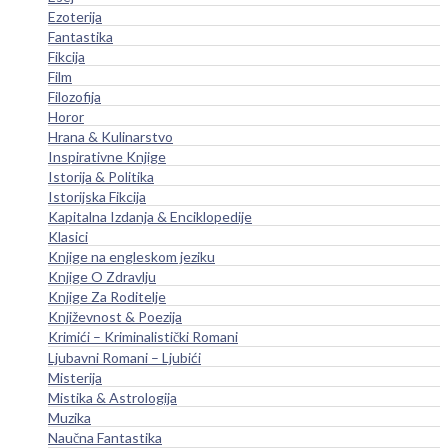
Ezoterija
Fantastika
Fikcija
Film
Filozofija
Horor
Hrana & Kulinarstvo
Inspirativne Knjige
Istorija & Politika
Istorijska Fikcija
Kapitalna Izdanja & Enciklopedije
Klasici
Knjige na engleskom jeziku
Knjige O Zdravlju
Knjige Za Roditelje
Književnost & Poezija
Krimići – Kriminalistički Romani
Ljubavni Romani – Ljubići
Misterija
Mistika & Astrologija
Muzika
Naučna Fantastika