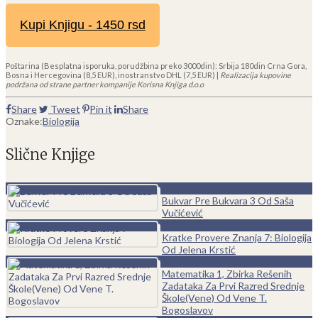
Kupi Knjigu - 1450 rsd
Poštarina (Besplatna isporuka, porudžbina preko 3000din): Srbija 180din Crna Gora,
Bosna i Hercegovina (8,5 EUR), inostranstvo DHL (7,5 EUR) |
Realizacija kupovine
podržana od strane partner kompanije Korisna Knjiga d.o.o
Share
Tweet
Pin it
Share
Oznake:
Biologija
Slične Knjige
0
Bukvar Pre Bukvara 3 Od Saša
Vučićević
0
Kratke Provere Znanja 7: Biologija
Od Jelena Krstić
0
Matematika 1, Zbirka Rešenih
Zadataka Za Prvi Razred Srednje
Škole(Vene) Od Vene T.
Bogoslavov