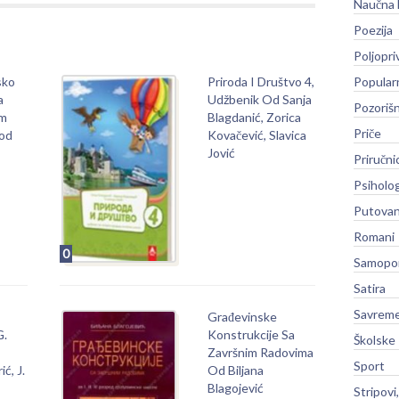
Naučna 
Poezija
Poljopri
sko
Priroda I Društvo 4,
Popular
a
Udžbenik Od Sanja
Pozoriš
om
Blagdanić, Zorica
Priče
Rod
Kovačević, Slavica
Jović
Priručni
Psiholog
Putovan
Romani
0
Samopo
Satira
Savreme
Građevinske
G.
Konstrukcije Sa
Školske
Završnim Radovima
Sport
ić, J.
Od Biljana
Blagojević
Stripovi