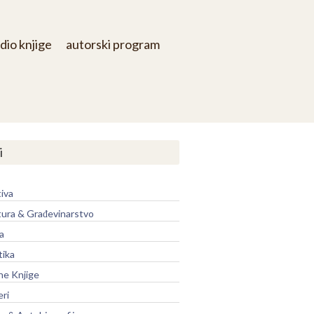
dio knjige
autorski program
i
iva
tura & Građevinarstvo
a
tika
ne Knjige
eri