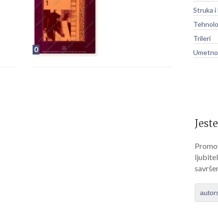
Struka i
Tehnolo
Trileri
0
Umetnos
Jeste
Promov
ljubite
savrše
autor