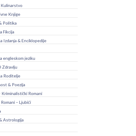
 Kulinarstvo
ivne Knjige
& Politika
a Fikcija
a Izdanja & Enciklopedije
na engleskom jeziku
 Zdravlju
a Roditelje
nost & Poezija
– Kriminalistički Romani
 Romani – Ljubići
a
& Astrologija