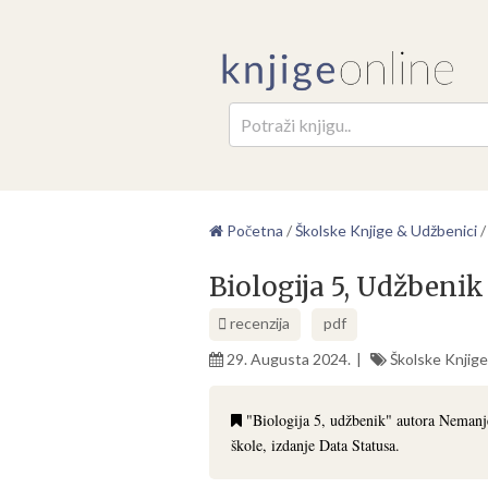
Pretr
Početna
/
Školske Knjige & Udžbenici
Biologija 5, Udžbeni
recenzija
pdf
29. Augusta 2024.
Školske Knjige
"Biologija 5, udžbenik" autora Nemanje 
škole, izdanje Data Statusa.