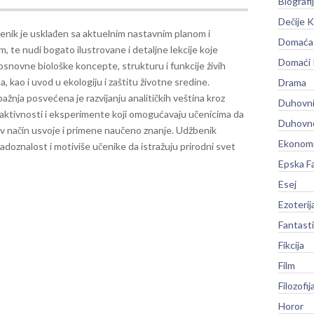
Biografi
Dečije K
enik je usklađen sa aktuelnim nastavnim planom i
Domaća 
 te nudi bogato ilustrovane i detaljne lekcije koje
Domaći
osnovne biološke koncepte, strukturu i funkcije živih
, kao i uvod u ekologiju i zaštitu životne sredine.
Drama
žnja posvećena je razvijanju analitičkih veština kroz
Duhovni
 aktivnosti i eksperimente koji omogućavaju učenicima da
Duhovno
iv način usvoje i primene naučeno znanje. Udžbenik
Ekonomi
adoznalost i motiviše učenike da istražuju prirodni svet
Epska F
Esej
Ezoterij
Fantast
Fikcija
Film
Filozofij
Horor