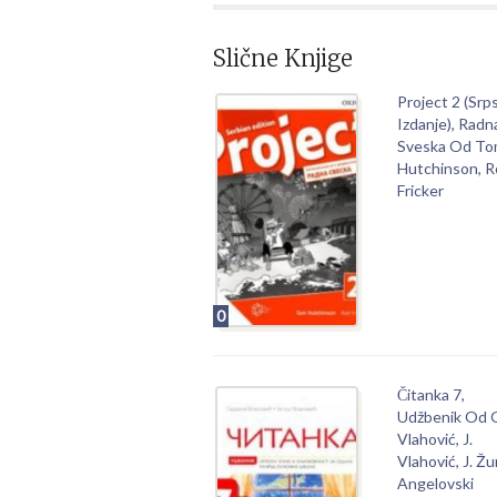
Slične Knjige
Project 2 (Srp
Izdanje), Radn
Sveska Od T
Hutchinson, 
Fricker
0
Čitanka 7,
Udžbenik Od 
Vlahović, J.
Vlahović, J. Žur
Angelovski