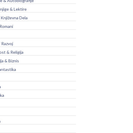
je & Autobiografije
njige & Lektire
Književna Dela
 Romani
 Razvoj
st & Religija
ja & Biznis
antastika
a
ika
a