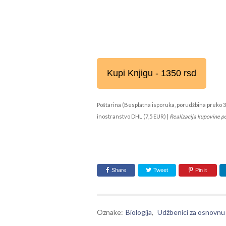
Kupi Knjigu - 1350 rsd
Poštarina (Besplatna isporuka, porudžbina preko 3
inostranstvo DHL (7,5 EUR) |
Realizacija kupovine p
Share
Tweet
Pin it
Oznake:
Biologija
,
Udžbenici za osnovnu