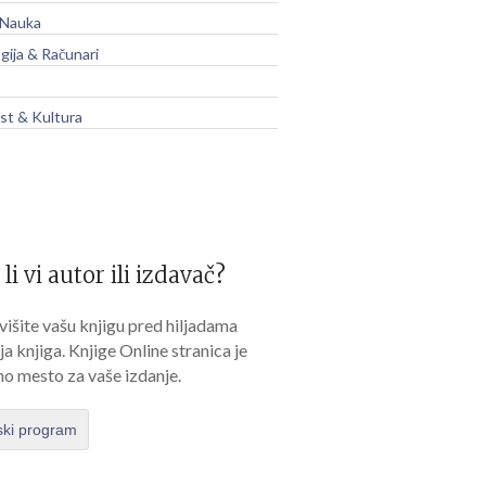
 Nauka
gija & Računari
t & Kultura
 li vi autor ili izdavač?
išite vašu knjigu pred hiljadama
lja knjiga. Knjige Online stranica je
no mesto za vaše izdanje.
ski program