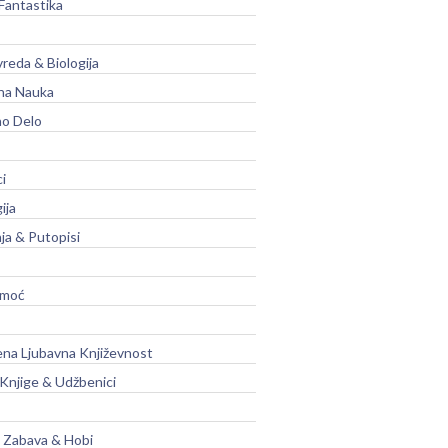
Fantastika
vreda & Biologija
na Nauka
no Delo
ci
ija
ja & Putopisi
moć
na Ljubavna Književnost
 Knjige & Udžbenici
, Zabava & Hobi