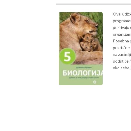
Ovaj udžb
programom,
pokrivaju 
organizama
Posebna pa
praktične
na zanimlj
podstiče r
oko sebe.