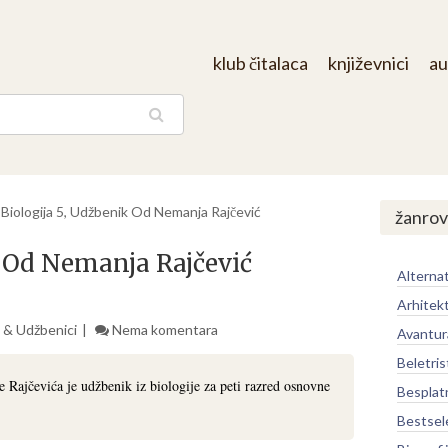
klub čitalaca
književnici
au
aga
/
Biologija 5, Udžbenik Od Nemanja Rajčević
žanrov
k Od Nemanja Rajčević
Alternat
Arhitek
 & Udžbenici
Nema komentara
Avantur
Beletris
Rajčevića je udžbenik iz biologije za peti razred osnovne
Besplat
Bestsel