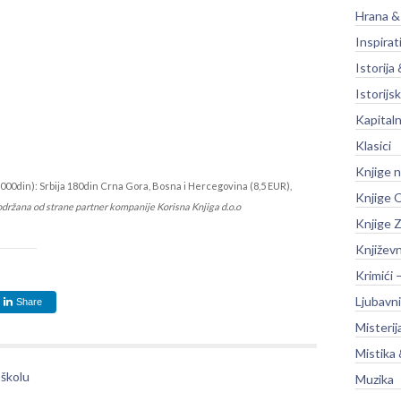
Hrana &
Inspirat
Istorija 
Istorijsk
Kapitaln
Klasici
Knjige 
000din): Srbija 180din Crna Gora, Bosna i Hercegovina (8,5 EUR),
Knjige O
održana od strane partner kompanije Korisna Knjiga d.o.o
Knjige Z
Književ
Krimići 
Ljubavni
Share
Misterij
Mistika 
 školu
Muzika