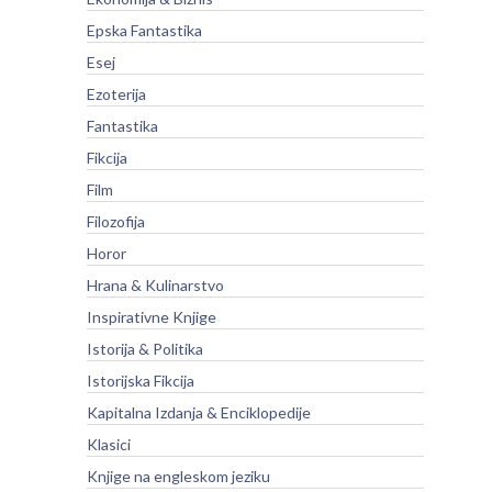
Epska Fantastika
Esej
Ezoterija
Fantastika
Fikcija
Film
Filozofija
Horor
Hrana & Kulinarstvo
Inspirativne Knjige
Istorija & Politika
Istorijska Fikcija
Kapitalna Izdanja & Enciklopedije
Klasici
Knjige na engleskom jeziku