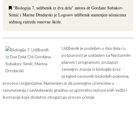
"Biologija 7, udžbenik iz dva dela" autora dr Gordane Subakov-
Simić i Marine Drndarski je Logosov udžbenik namenjen učenicima
sedmog razreda osnovne škole.
Udžbenik je podeljen u dva dela i u
potpunosti je usklađen sa Nastavnim
planom i programom, pružajući
temeljno znanje iz biologije kroz
pregled osnovnih bioloških pojmova,
procesa i organizama. Namenjen je da pomogne učenicima u
razumevanju i savladavanju gradiva uz upotrebu raznovrsnih vežbi i
ilustracija koje dodatno obogaćuju proces učenja.