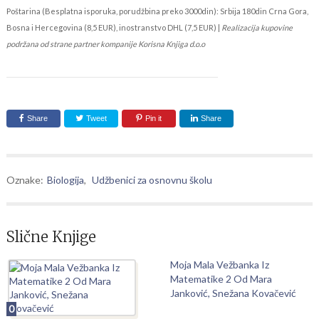
Poštarina (Besplatna isporuka, porudžbina preko 3000din): Srbija 180din Crna Gora,
Bosna i Hercegovina (8,5 EUR), inostranstvo DHL (7,5 EUR) |
Realizacija kupovine
podržana od strane partner kompanije Korisna Knjiga d.o.o
Share
Tweet
Pin it
Share
Oznake:
Biologija
,
Udžbenici za osnovnu školu
Slične Knjige
Moja Mala Vežbanka Iz
Matematike 2 Od Mara
Janković, Snežana Kovačević
0