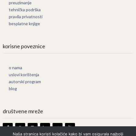
preuzimanje
tehnička podrška
pravila privatnosti
besplatne knjige
korisne poveznice
o nama
uslovi korištenja
autorski program
blog
društvene mreže
Naša stranica koristi kolačiće kako bi vam osigurala najbolji