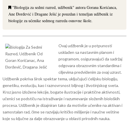
"Biologija za sedmi razred, udžbenik" autora Gorana Korićanca,
Ane Đorđević i Dragane Ješić je pouzdan i temeljan udžbenik iz
biologije za učenike sedmog razreda osnovne škole.
Ovaj udžbenik je u potpunosti
usklađen sa nastavnim planom i
programom, osiguravajući da sadržaj
odgovara obrazovnim standardima i
ciljevima predviđenim za ovaj uzrast.
Udžbenik pokriva širok spektar tema, uključujući ćelijsku biologiju,
genetiku, evoluciju, kao i raznovrsnost biljnog i životinjskog sveta.
Kroz jasno izložene lekcije, bogate ilustracije i praktične aktivnosti,
učenici se podstiču na istraživanje i razumevanje složenih bioloških
procesa. Udžbenik je dizajniran tako da motiviše učenike na aktivan i
samostalan rad, čime se razvijaju kritičko mišljenje i naučne veštine
koje su ključne za dalje obrazovanje u oblasti prirodnih nauka.