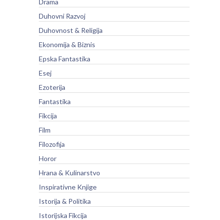
Drama
Duhovni Razvoj
Duhovnost & Religija
Ekonomija & Biznis
Epska Fantastika
Esej
Ezoterija
Fantastika
Fikcija
Film
Filozofija
Horor
Hrana & Kulinarstvo
Inspirativne Knjige
Istorija & Politika
Istorijska Fikcija