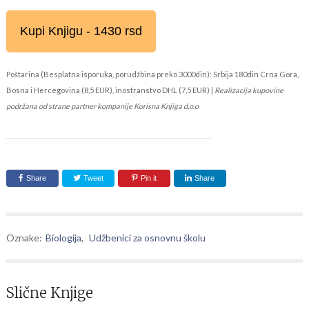
Kupi Knjigu - 1430 rsd
Poštarina (Besplatna isporuka, porudžbina preko 3000din): Srbija 180din Crna Gora,
Bosna i Hercegovina (8,5 EUR), inostranstvo DHL (7,5 EUR) |
Realizacija kupovine
podržana od strane partner kompanije Korisna Knjiga d.o.o
Share
Tweet
Pin it
Share
Oznake:
Biologija
,
Udžbenici za osnovnu školu
Slične Knjige