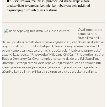
"Biseri srpskog realizma", priređeni od strane grupe autora,
predstavljaju izvanredan komplet koji obuhvata dela nekih od
najznačajnijih srpskih pisaca realizma.
Ovaj komplet ne
samo da nudi
čitateljima priliku
da se upuste u remek-dela srpske književnosti, već dolazi uz dodatne
pogodnosti poput poklon kutije i diplome za nagrađene učenike.
U
ovom kompletu možete pronaći sledeća dela: “Izabrane pripovetke”
Laze K. Lazarevića, “Pripovetke” Milovana Glišića i “Pripovetke i satire”
Radoja Domanovića.
Ovaj komplet ne samo da će pružiti čitateljima
uživanje u čitanju remek-dela srpske književnosti, već će takođe biti
sjajan poklon za sve ljubitelje književnosti, posebno za nagrađene
učenike koji će imati priliku da se upuste u svet srpskog realizma.