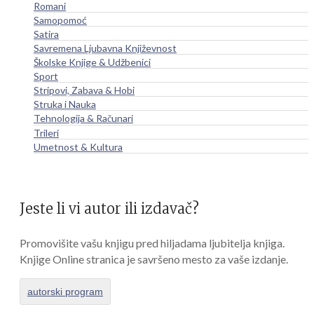
Romani
Samopomoć
Satira
Savremena Ljubavna Književnost
Školske Knjige & Udžbenici
Sport
Stripovi, Zabava & Hobi
Struka i Nauka
Tehnologija & Računari
Trileri
Umetnost & Kultura
Jeste li vi autor ili izdavač?
Promovišite vašu knjigu pred hiljadama ljubitelja knjiga.
Knjige Online stranica je savršeno mesto za vaše izdanje.
autorski program