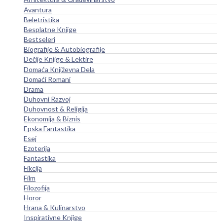
Avantura
Beletristika
Besplatne Knjige
Bestseleri
Biografije & Autobiografije
Dečije Knjige & Lektire
Domaća Književna Dela
Domaći Romani
Drama
Duhovni Razvoj
Duhovnost & Religija
Ekonomija & Biznis
Epska Fantastika
Esej
Ezoterija
Fantastika
Fikcija
Film
Filozofija
Horor
Hrana & Kulinarstvo
Inspirativne Knjige