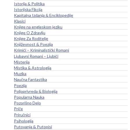
Istorija & Politika
Istorijska Fikcija
Kapitalna Izdanja & Enciklopedije
Klasici
Knjige na engleskom jeziku
Knjige O Zdravlju
Knjige Za Roditelje
Književnost & Poezija
Krimići – Kriminalistički Romani
Ljubavni Romani – Ljubići
Misterija
Mistika & Astrologija
Muzika
Naučna Fantastika
Poezija
Poljoprivreda & Biologija
Popularna Nauka
Pozorišno Delo
Priče
Priručnici
Psihologija
Putovanja & Putopisi