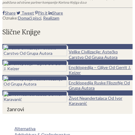
podržana od strane partner kompanije Korisna Knjiga d.o.o
Share
Tweet
Pin it
Share
Oznake:
Domaći pisci
,
Realizam
Slične Knjige
0
Velike Civilizacije: Astečko
Carstvo Od Grupa Autora
0
Enciklopedija – Gljive Od Gerrit J.
Keizer
0
Enciklopedija Ruske Filozofije Od
Grupa Autora
0
Život Neandertalaca Od Ivor
Karavanić
žanrovi
Alternativa
Arhitektura & Građevinarstvo