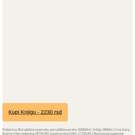
Kupi Knjigu - 2230 rsd
Poštarina (Besplatna isporuka, porudžbina preko 3000din): Srbija 180din Crna Gora,
Bosna i Hercegovina (8,5 EUR), inostranstvo DHL (7,5 EUR) |
Realizacija kupovine