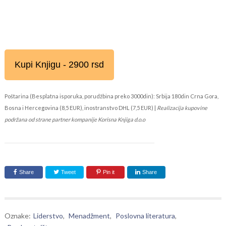
Kupi Knjigu - 2900 rsd
Poštarina (Besplatna isporuka, porudžbina preko 3000din): Srbija 180din Crna Gora,
Bosna i Hercegovina (8,5 EUR), inostranstvo DHL (7,5 EUR) |
Realizacija kupovine
podržana od strane partner kompanije Korisna Knjiga d.o.o
Share
Tweet
Pin it
Share
Oznake:
Liderstvo
,
Menadžment
,
Poslovna literatura
,