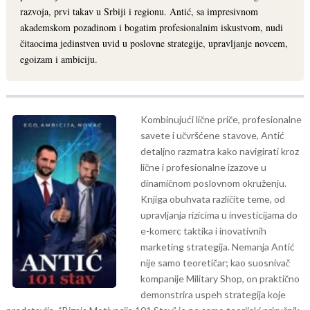
razvoja, prvi takav u Srbiji i regionu. Antić, sa impresivnom
akademskom pozadinom i bogatim profesionalnim iskustvom, nudi
čitaocima jedinstven uvid u poslovne strategije, upravljanje novcem,
egoizam i ambiciju.
Kombinujući lične priče, profesionalne
savete i učvršćene stavove, Antić
detaljno razmatra kako navigirati kroz
lične i profesionalne izazove u
dinamičnom poslovnom okruženju.
Knjiga obuhvata različite teme, od
upravljanja rizicima u investicijama do
e-komerc taktika i inovativnih
marketing strategija.
Nemanja Antić
nije samo teoretičar; kao suosnivač
kompanije Military Shop, on praktično
demonstrira uspeh strategija koje