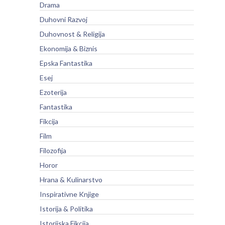
Drama
Duhovni Razvoj
Duhovnost & Religija
Ekonomija & Biznis
Epska Fantastika
Esej
Ezoterija
Fantastika
Fikcija
Film
Filozofija
Horor
Hrana & Kulinarstvo
Inspirativne Knjige
Istorija & Politika
Istorijska Fikcija