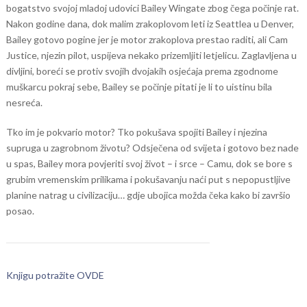
bogatstvo svojoj mladoj udovici Bailey Wingate zbog čega počinje rat.
Nakon godine dana, dok malim zrakoplovom leti iz Seattlea u Denver,
Bailey gotovo pogine jer je motor zrakoplova prestao raditi, ali Cam
Justice, njezin pilot, uspijeva nekako prizemljiti letjelicu. Zaglavljena u
divljini, boreći se protiv svojih dvojakih osjećaja prema zgodnome
muškarcu pokraj sebe, Bailey se počinje pitati je li to uistinu bila
nesreća.
Tko im je pokvario motor? Tko pokušava spojiti Bailey i njezina
supruga u zagrobnom životu? Odsječena od svijeta i gotovo bez nade
u spas, Bailey mora povjeriti svoj život – i srce – Camu, dok se bore s
grubim vremenskim prilikama i pokušavanju naći put s nepopustljive
planine natrag u civilizaciju… gdje ubojica možda čeka kako bi završio
posao.
Knjigu potražite OVDE