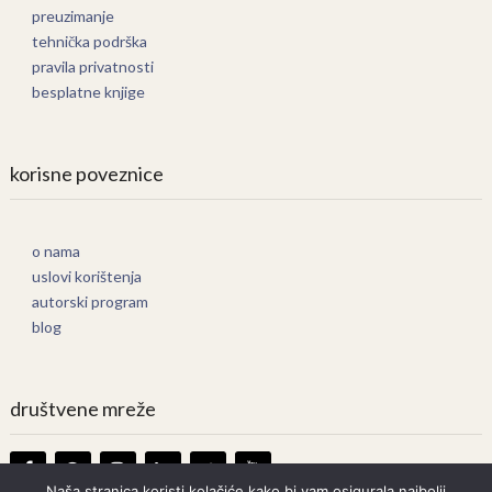
preuzimanje
tehnička podrška
pravila privatnosti
besplatne knjige
korisne poveznice
o nama
uslovi korištenja
autorski program
blog
društvene mreže
Naša stranica koristi kolačiće kako bi vam osigurala najbolji