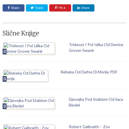
Share
Tweet
Pin it
Share
Slične Knjige
Trideset I Pol Izlika Od Denise
Grover Swank
0
Rebeka Od Dafne Di Morije PDF
0
Djevojka Pod Stablom Od Sara
Bledel
0
Robert Galbraith – Zov