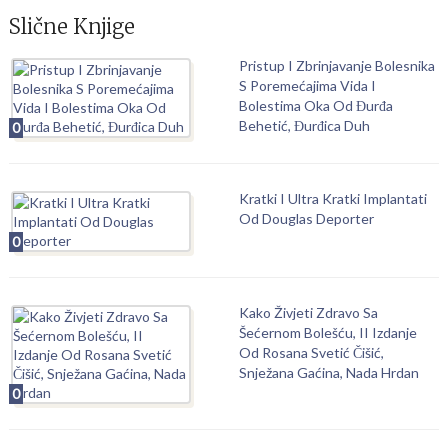
Slične Knjige
Pristup I Zbrinjavanje Bolesnika
S Poremećajima Vida I
Bolestima Oka Od Đurđa
Behetić, Đurđica Duh
0
Kratki I Ultra Kratki Implantati
Od Douglas Deporter
0
Kako Živjeti Zdravo Sa
Šećernom Bolešću, II Izdanje
Od Rosana Svetić Čišić,
Snježana Gaćina, Nada Hrdan
0