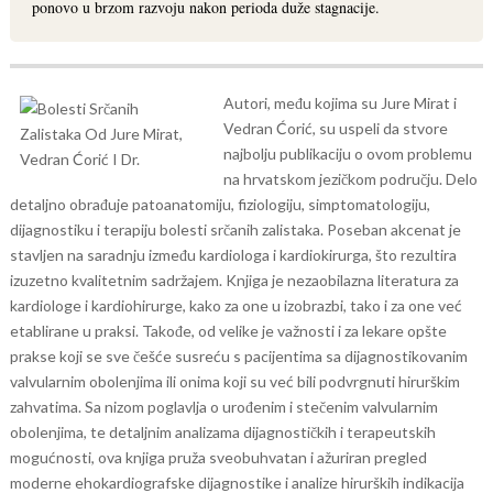
ponovo u brzom razvoju nakon perioda duže stagnacije.
Autori, među kojima su Jure Mirat i
Vedran Ćorić, su uspeli da stvore
najbolju publikaciju o ovom problemu
na hrvatskom jezičkom području. Delo
detaljno obrađuje patoanatomiju, fiziologiju, simptomatologiju,
dijagnostiku i terapiju bolesti srčanih zalistaka. Poseban akcenat je
stavljen na saradnju između kardiologa i kardiokirurga, što rezultira
izuzetno kvalitetnim sadržajem. Knjiga je nezaobilazna literatura za
kardiologe i kardiohirurge, kako za one u izobrazbi, tako i za one već
etablirane u praksi. Takođe, od velike je važnosti i za lekare opšte
prakse koji se sve češće susreću s pacijentima sa dijagnostikovanim
valvularnim obolenjima ili onima koji su već bili podvrgnuti hirurškim
zahvatima. Sa nizom poglavlja o urođenim i stečenim valvularnim
obolenjima, te detaljnim analizama dijagnostičkih i terapeutskih
mogućnosti, ova knjiga pruža sveobuhvatan i ažuriran pregled
moderne ehokardiografske dijagnostike i analize hirurških indikacija