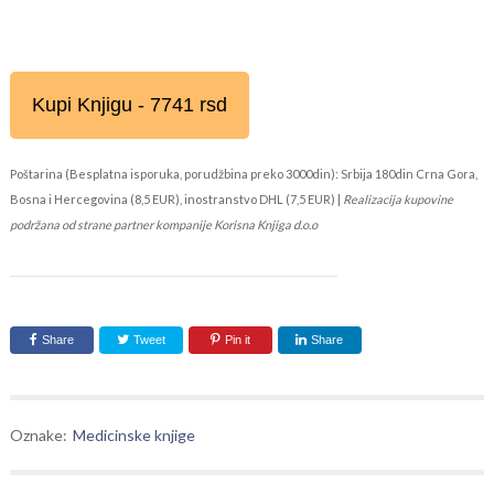
Kupi Knjigu - 7741 rsd
Poštarina (Besplatna isporuka, porudžbina preko 3000din): Srbija 180din Crna Gora,
Bosna i Hercegovina (8,5 EUR), inostranstvo DHL (7,5 EUR) |
Realizacija kupovine
podržana od strane partner kompanije Korisna Knjiga d.o.o
Share
Tweet
Pin it
Share
Oznake:
Medicinske knjige