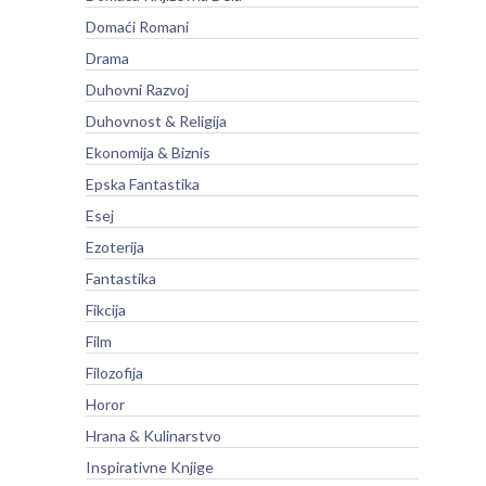
Domaći Romani
Drama
Duhovni Razvoj
Duhovnost & Religija
Ekonomija & Biznis
Epska Fantastika
Esej
Ezoterija
Fantastika
Fikcija
Film
Filozofija
Horor
Hrana & Kulinarstvo
Inspirativne Knjige