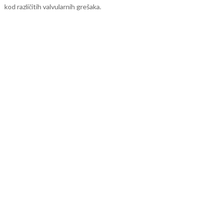
kod različitih valvularnih grešaka.