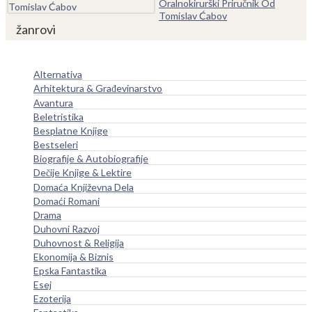
Oralnokirurški Priručnik Od
Tomislav Ćabov
žanrovi
Alternativa
Arhitektura & Građevinarstvo
Avantura
Beletristika
Besplatne Knjige
Bestseleri
Biografije & Autobiografije
Dečije Knjige & Lektire
Domaća Književna Dela
Domaći Romani
Drama
Duhovni Razvoj
Duhovnost & Religija
Ekonomija & Biznis
Epska Fantastika
Esej
Ezoterija