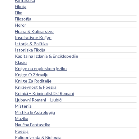
Fantastika
Fikcija
Film
Filozofija
Horor
Hrana & Kulinarstvo
Inspirativne Knjige
Istorija & Politika
Istorijska Fikcija
Kapitalna Izdanja & Enciklopedije
Klasici
Knjige na engleskom jeziku
Knjige O Zdravlju
Knjige Za Roditelje
Književnost & Poezija
Krimići – Kriminalistički Romani
Ljubavni Romani – Ljubići
Misterija
Mistika & Astrologija
Muzika
Naučna Fantastika
Poezija
Poljoprivreda & Biologija