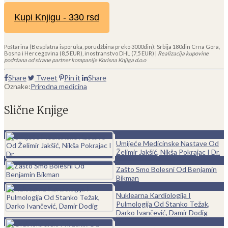
Kupi Knjigu - 330 rsd
Poštarina (Besplatna isporuka, porudžbina preko 3000din): Srbija 180din Crna Gora,
Bosna i Hercegovina (8,5 EUR), inostranstvo DHL (7,5 EUR) |
Realizacija kupovine
podržana od strane partner kompanije Korisna Knjiga d.o.o
Share
Tweet
Pin it
Share
Oznake:
Prirodna medicina
Slične Knjige
0
Umijeće Medicinske Nastave Od
Želimir Jakšić, Nikša Pokrajac I Dr.
0
Zašto Smo Bolesni Od Benjamin
Bikman
0
Nuklearna Kardiologija I
Pulmologija Od Stanko Težak,
Darko Ivančević, Damir Dodig
0