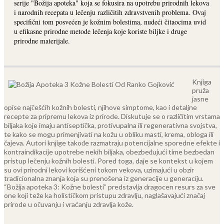
serije "Božija apoteka" koja se fokusira na upotrebu prirodnih lekova
i narodnih recepata u lečenju različitih zdravstvenih problema. Ovaj
specifični tom posvećen je kožnim bolestima, nudeći čitaocima uvid
u efikasne prirodne metode lečenja koje koriste biljke i druge
prirodne materijale.
Knjiga
pruža
jasne
opise najčešćih kožnih bolesti, njihove simptome, kao i detaljne
recepte za pripremu lekova iz prirode. Diskutuje se o različitim vrstama
biljaka koje imaju antiseptička, protivupalna ili regenerativna svojstva,
te kako se mogu primenjivati na kožu u obliku masti, krema, obloga ili
čajeva.
Autori knjige takođe razmatraju potencijalne sporedne efekte i
kontraindikacije upotrebe nekih biljaka, obezbeđujući time bezbedan
pristup lečenju kožnih bolesti. Pored toga, daje se kontekst u kojem
su ovi prirodni lekovi korišćeni tokom vekova, uzimajući u obzir
tradicionalna znanja koja su prenošena iz generacije u generaciju.
“Božija apoteka 3: Kožne bolesti” predstavlja dragocen resurs za sve
one koji teže ka holističkom pristupu zdravlju, naglašavajući značaj
prirode u očuvanju i vraćanju zdravlja kože.