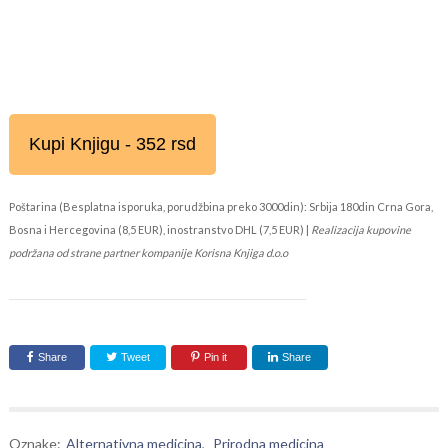
Kupi Knjigu - 352 rsd
Poštarina (Besplatna isporuka, porudžbina preko 3000din): Srbija 180din Crna Gora,
Bosna i Hercegovina (8,5 EUR), inostranstvo DHL (7,5 EUR) |
Realizacija kupovine
podržana od strane partner kompanije Korisna Knjiga d.o.o
Share
Tweet
Pin it
Share
Oznake:
Alternativna medicina
,
Prirodna medicina