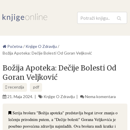
Pretraga
Početna
/
Knjige O Zdravlju
/
Božija Apoteka: Dečije Bolesti Od Goran Veljković
Božija Apoteka: Dečije Bolesti Od
Goran Veljković
recenzija
pdf
21. Maja 2024.
Knjige O Zdravlju
Nema komentara
Serija brošura "Božija apoteka" predstavlja bogat izvor znanja o
lečenju prirodnim putem, a "Dečije bolesti" Gorana Veljkovića je
posebno posvećena zdravlju najmlađih. Ova brošura nudi kratke i