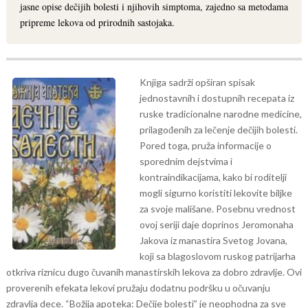
jasne opise dečijih bolesti i njihovih simptoma, zajedno sa metodama
pripreme lekova od prirodnih sastojaka.
Knjiga sadrži opširan spisak
jednostavnih i dostupnih recepata iz
ruske tradicionalne narodne medicine,
prilagođenih za lečenje dečijih bolesti.
Pored toga, pruža informacije o
sporednim dejstvima i
kontraindikacijama, kako bi roditelji
mogli sigurno koristiti lekovite biljke
za svoje mališane.
Posebnu vrednost
ovoj seriji daje doprinos Jeromonaha
Jakova iz manastira Svetog Jovana,
koji sa blagoslovom ruskog patrijarha
otkriva riznicu dugo čuvanih manastirskih lekova za dobro zdravlje. Ovi
proverenih efekata lekovi pružaju dodatnu podršku u očuvanju
zdravlja dece.
“Božija apoteka: Dečije bolesti” je neophodna za sve