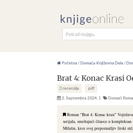
Pretr
Početna
/
Domaća Književna Dela
/
Dom
Brat 4: Konac Krasi O
recenzija
pdf
2. Septembra 2024.
Domaći Roma
Roman "Brat 4: Konac krasi" Vojislava 
serijala, smeštajući čitaoce u kompleksan 
Milutin, kroz svoj prepoznatljiv lirski sti