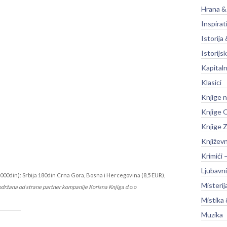
Hrana &
Inspirat
Istorija 
Istorijsk
Kapitaln
Klasici
Knjige 
Knjige O
Knjige Z
Književ
Krimići 
Ljubavni
000din): Srbija 180din Crna Gora, Bosna i Hercegovina (8,5 EUR),
Misterij
održana od strane partner kompanije Korisna Knjiga d.o.o
Mistika 
Muzika