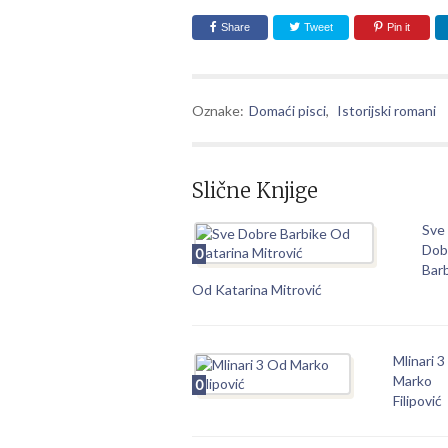
Share
Tweet
Pin it
Oznake:
Domaći pisci
,
Istorijski romani
Slične Knjige
Sve
Dob
0
Bar
Od Katarina Mitrović
Mlinari 
Marko
0
Filipović