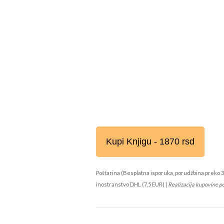
Kupi Knjigu - 1870 rsd
Poštarina (Besplatna isporuka, porudžbina preko 3
inostranstvo DHL (7,5 EUR) |
Realizacija kupovine p