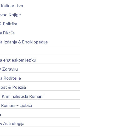
 Kulinarstvo
ivne Knjige
& Politika
a Fikcija
a Izdanja & Enciklopedije
na engleskom jeziku
 Zdravlju
a Roditelje
nost & Poezija
– Kriminalistički Romani
 Romani – Ljubići
a
& Astrologija