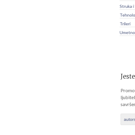
Struka i
Tehnolo
Trileri
Umetnos
Jeste
Promov
ljubite
savrše
autor