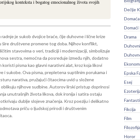
Biografi
torijskog konteksta i bogatog emocionalnog života svojih
Dečije K
Domaća 
Domaći
 radnje je sukob dvojice braće, čije duhovne i lične krize
Drama
u šire društvene promene tog doba. Njihov konflikt,
Duhovni
ičitim stavovima o veri, tradiciji i modernizaciji, simbolizuje
Duhovno
jihova sestra, nemoćna da posreduje između njih, dodatno
Ekonomi
n koristi pisma kao glavni narativni alat, kroz koja likovi
ove i sukobe. Ova pisma, prepletena suptilnim porukama i
Epska F
sturu narativa, pružajući čitaocima uvid u složene
Esej
oblikuju njihove sudbine.
Autorov lirski pristup doprinosi
Ezoterij
 unutrašnjih života likova, dok ironija i satira ostaju
Fantast
otkrivaju dublje slojeve značenja. Kroz poeziju i delikatno
 odmotava priču o ljudskoj prirodi i društvenim
Fikcija
itaoca.
Film
Filozofij
Horor