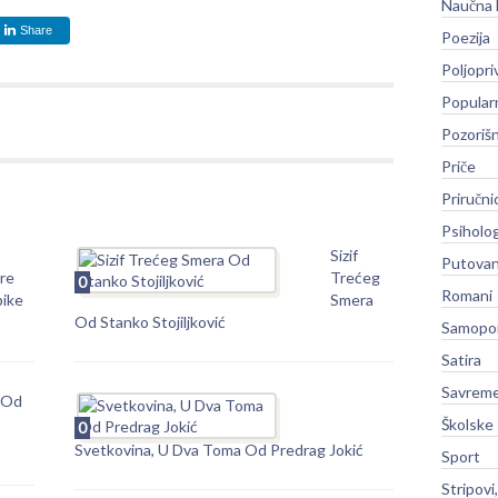
Naučna 
Share
Poezija
Poljopri
Popular
Pozoriš
Priče
Priručni
Psiholog
Sizif
Putovan
re
Trećeg
0
Romani
bike
Smera
Od Stanko Stojiljković
Samopo
Satira
Savreme
3 Od
Školske
0
Svetkovina, U Dva Toma Od Predrag Jokić
Sport
Stripovi