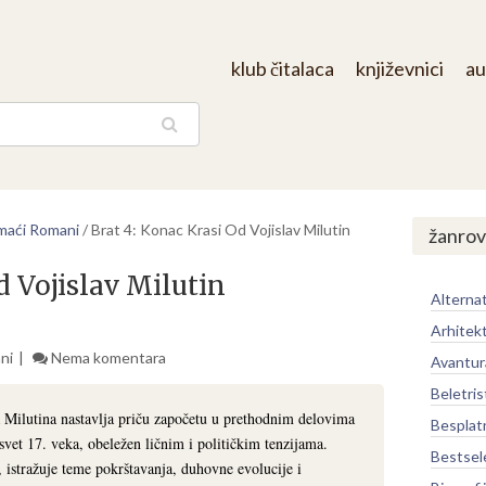
klub čitalaca
književnici
au
aga
aći Romani
/
Brat 4: Konac Krasi Od Vojislav Milutin
žanrov
d Vojislav Milutin
Alternat
Arhitek
ni
Nema komentara
Avantur
Beletris
Milutina nastavlja priču započetu u prethodnim delovima
Besplat
svet 17. veka, obeležen ličnim i političkim tenzijama.
Bestsel
l, istražuje teme pokrštavanja, duhovne evolucije i