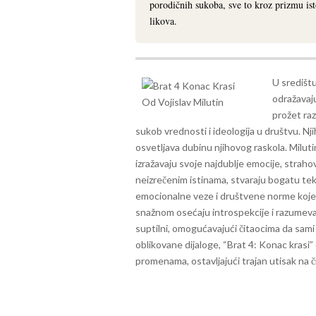
porodičnih sukoba, sve to kroz prizmu is
likova.
U središtu
odražavaj
prožet razl
sukob vrednosti i ideologija u društvu. N
osvetljava dubinu njihovog raskola.
Miluti
izražavaju svoje najdublje emocije, strah
neizrečenim istinama, stvaraju bogatu tek
emocionalne veze i društvene norme koje 
snažnom osećaju introspekcije i razumevanja
suptilni, omogućavajući čitaocima da sami 
oblikovane dijaloge, “Brat 4: Konac krasi”
promenama, ostavljajući trajan utisak na č