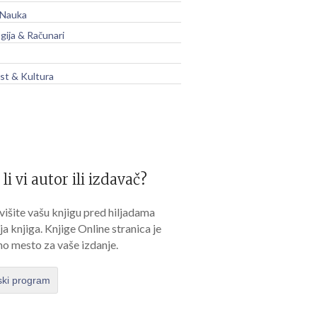
 Nauka
gija & Računari
t & Kultura
 li vi autor ili izdavač?
išite vašu knjigu pred hiljadama
lja knjiga. Knjige Online stranica je
no mesto za vaše izdanje.
ski program