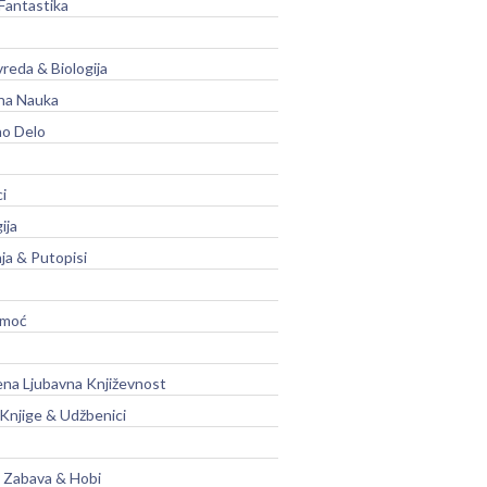
Fantastika
vreda & Biologija
na Nauka
no Delo
ci
ija
ja & Putopisi
moć
na Ljubavna Književnost
 Knjige & Udžbenici
, Zabava & Hobi