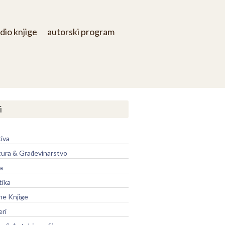
dio knjige
autorski program
i
iva
tura & Građevinarstvo
a
tika
ne Knjige
eri