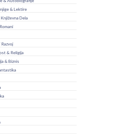
je & Autobiografije
njige & Lektire
Književna Dela
 Romani
 Razvoj
st & Religija
ja & Biznis
antastika
a
ika
a