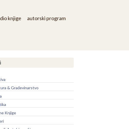
dio knjige
autorski program
i
iva
tura & Građevinarstvo
a
tika
ne Knjige
eri