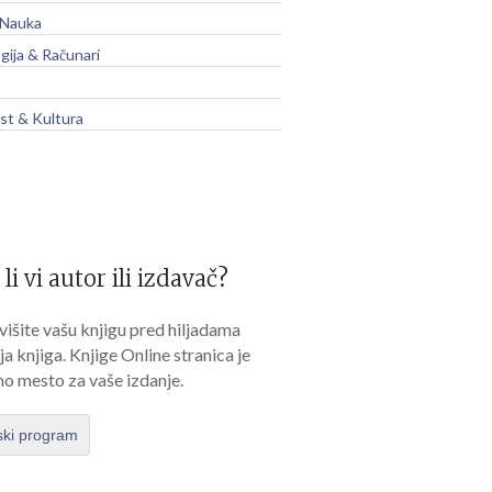
 Nauka
gija & Računari
t & Kultura
 li vi autor ili izdavač?
išite vašu knjigu pred hiljadama
lja knjiga. Knjige Online stranica je
no mesto za vaše izdanje.
ski program