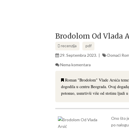
Brodolom Od Vlada A
recenzija
pdf
29. Septembra 2023.
Domaći Rom
Nema komentara
Roman "Brodolom" Vlade Arsića temelji s
dogodila u centru Beograda. Ovaj događaj
potonuo, usmrtivši više od stotinu ljudi 
Ono što je
po nalogu 