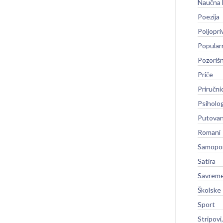
Naučna 
Poezija
Poljopri
Popular
Pozoriš
Priče
Priručni
Psiholog
Putovan
Romani
Samopo
Satira
Savreme
Školske
Sport
Stripovi