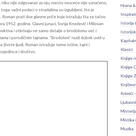
 niko nije odgovarao za nju, mesto nesreće nije označeno,
Hrana &
 toga, važni podaci o stradalima su izgubljeni, što je
Inspirat
e.
Roman prati dve glavne priče koje istražuju šta se tačno
Istorija 
a 1952. godine. Glavni junaci, Sonja Knežević i Milovan
rspektiva i otkrivaju ne samo detalje o brodolomu već i
Istorijsk
ezama i porodičnim tajnama.
“Brodolom” nudi dubok uvid u
Kapitaln
 živote ljudi. Roman istražuje teme istine, tajni i
Klasici
pojedince i društvo.
Knjige 
Knjige O
Knjige Z
Književ
Krimići 
Ljubavni
Misterij
Mistika 
Muzika