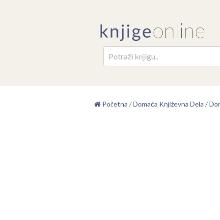
Pretr
Početna
/
Domaća Književna Dela
/
Dom