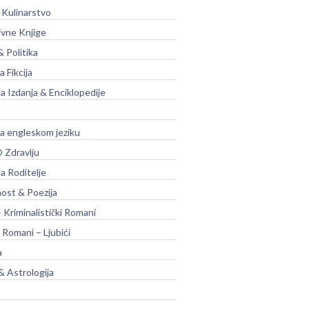
 Kulinarstvo
ivne Knjige
& Politika
a Fikcija
a Izdanja & Enciklopedije
na engleskom jeziku
 Zdravlju
a Roditelje
nost & Poezija
– Kriminalistički Romani
 Romani – Ljubići
a
& Astrologija