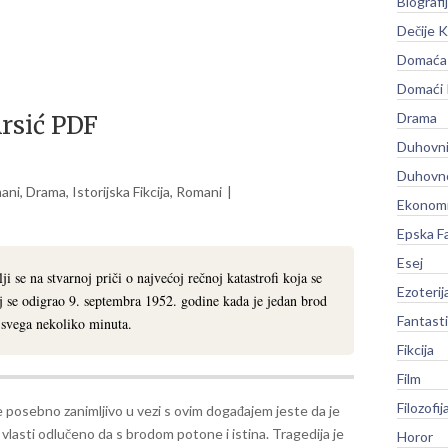
Biografi
Dečije K
Domaća 
Domaći
Drama
rsić PDF
Duhovni
Duhovno
ani
,
Drama
,
Istorijska Fikcija
,
Romani
Ekonomi
Epska F
Esej
e na stvarnoj priči o najvećoj rečnoj katastrofi koja se
Ezoterij
 se odigrao 9. septembra 1952. godine kada je jedan brod
Fantast
u svega nekoliko minuta.
Fikcija
Film
Filozofij
 posebno zanimljivo u vezi s ovim događajem jeste da je
vlasti odlučeno da s brodom potone i istina. Tragedija je
Horor