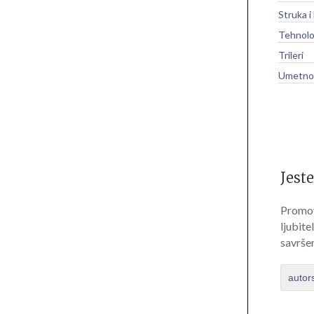
Struka i
Tehnolo
Trileri
Umetnos
Jeste
Promov
ljubite
savrše
autor