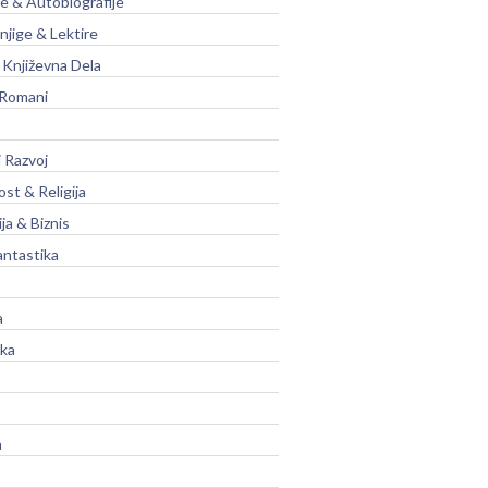
je & Autobiografije
njige & Lektire
Književna Dela
 Romani
 Razvoj
st & Religija
ja & Biznis
antastika
a
ika
a