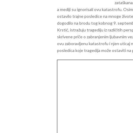
zataškana,
a mediji su ignorisali ovu katastrofu. Osim
ostavilo trajne posledice na mnoge život
dogodilo na brodu tog kobnog 9. septembr
Krstić, istražuju tragediju iz različitih pe
skrivene priče o zabranjenim ljubavnim v
ovu zaboravljenu katastrofu i njen uticaj na
posledica koje tragedija može ostaviti na 