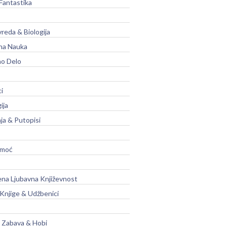
Fantastika
vreda & Biologija
na Nauka
no Delo
ci
ija
ja & Putopisi
moć
na Ljubavna Književnost
 Knjige & Udžbenici
, Zabava & Hobi