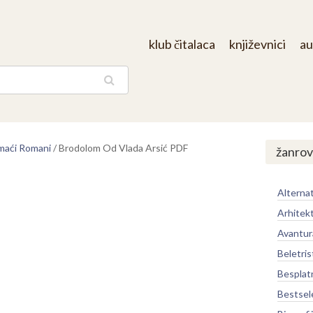
klub čitalaca
književnici
au
aga
aći Romani
/
Brodolom Od Vlada Arsić PDF
žanrov
Alternat
Arhitek
Avantur
Beletris
Besplat
Bestsel