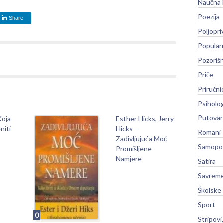
Naučna 
Poezija
Share
Poljopri
Popular
Pozoriš
Priče
Priručni
Psiholog
Putovan
Koja
Esther Hicks, Jerry
niti
Hicks –
Romani
Zadivljujuća Moć
Samopo
Promišljene
Namjere
Satira
Savreme
Školske
Sport
0
Stripovi