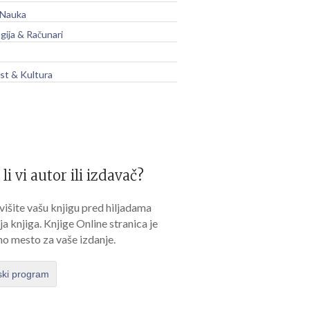
 Nauka
gija & Računari
t & Kultura
 li vi autor ili izdavač?
išite vašu knjigu pred hiljadama
lja knjiga. Knjige Online stranica je
no mesto za vaše izdanje.
ski program