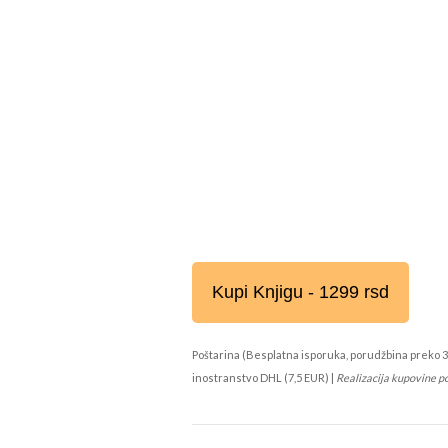
Kupi Knjigu - 1299 rsd
Poštarina (Besplatna isporuka, porudžbina preko 3
inostranstvo DHL (7,5 EUR) |
Realizacija kupovine p