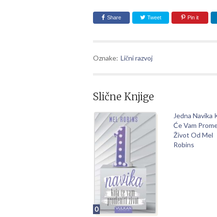
Share
Tweet
Pin it
Oznake:
Lični razvoj
Slične Knjige
Jedna Navika 
Će Vam Prome
Život Od Mel
Robins
0