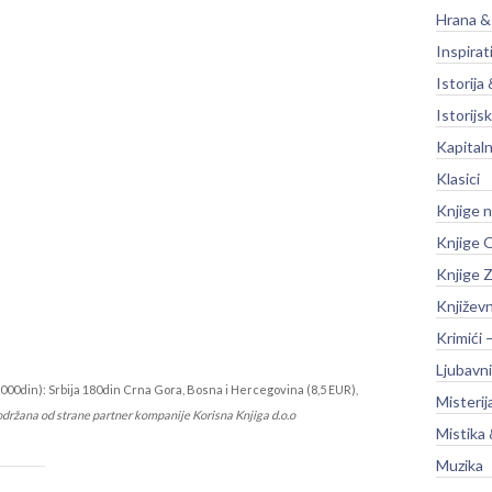
Hrana &
Inspirat
Istorija 
Istorijsk
Kapitaln
Klasici
Knjige 
Knjige O
Knjige Z
Književ
Krimići 
Ljubavni
000din): Srbija 180din Crna Gora, Bosna i Hercegovina (8,5 EUR),
Misterij
održana od strane partner kompanije Korisna Knjiga d.o.o
Mistika 
Muzika