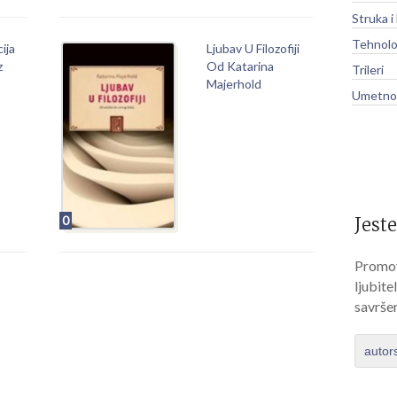
Struka i
Tehnolo
ija
Ljubav U Filozofiji
z
Od Katarina
Trileri
Majerhold
Umetnos
0
Jeste
Promov
ljubite
savrše
autor