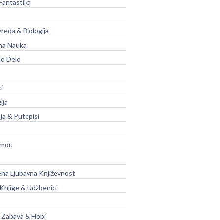
Fantastika
vreda & Biologija
na Nauka
no Delo
ci
ija
ja & Putopisi
moć
na Ljubavna Književnost
 Knjige & Udžbenici
, Zabava & Hobi