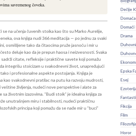
Biografi
zovima savremenog čoveka.
Dečije K
Domaća 
Domaći
i se na učenja čuvenih stoika kao što su Marko Aurelije,
Drama
Seneka, ova knjiga nudi 366 meditacija — po jednu za svaki
Duhovni
ni, osmišljene tako da čitaocima pruže jasnoću i mir u
 često deluje kao da je prepun haosa i neizvesnosti.
Svaka
Duhovno
 sadrži citate, refleksije i praktične savete koji pomažu
Ekonomi
da integrišu stoicizam u svakodnevni život, unapređujući
Epska F
 tako i profesionalne aspekte postojanja. Knjiga je
Esej
a kao svakodnevni pratilac na putu ka razvoju mudrosti,
 i veštine življenja, nudeći nove perspektive i alate za
Ezoterij
e sa životnim izazovima.
“Budi stoik” je idealna knjiga za
Fantast
eže unutrašnjem miru i stabilnosti, nudeći praktičnu
Fikcija
lozofskih principa koji pomažu da se nađe mir u “buci”
Film
Filozofij
Horor