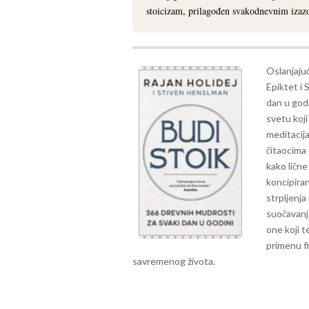
stoicizam, prilagođen svakodnevnim iza
Oslanjajuć
Epiktet i 
dan u godi
svetu koji
meditacija
čitaocima 
kako lične
koncipiran
strpljenja
suočavanj
one koji t
primenu fi
savremenog života.