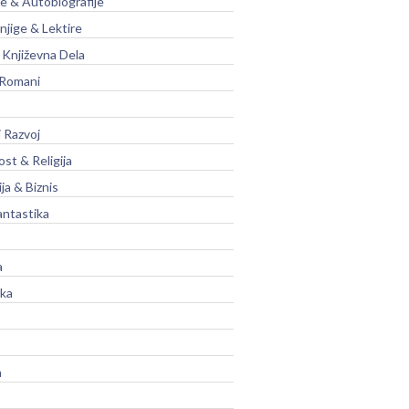
je & Autobiografije
njige & Lektire
Književna Dela
 Romani
 Razvoj
st & Religija
ja & Biznis
antastika
a
ika
a