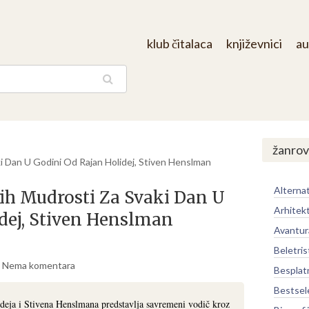
klub čitalaca
književnici
au
aga
/
žanrov
i Dan U Godini Od Rajan Holidej, Stiven Henslman
Alternat
nih Mudrosti Za Svaki Dan U
Arhitek
dej, Stiven Henslman
Avantur
Beletris
Nema komentara
Besplat
Bestsel
deja i Stivena Henslmana predstavlja savremeni vodič kroz