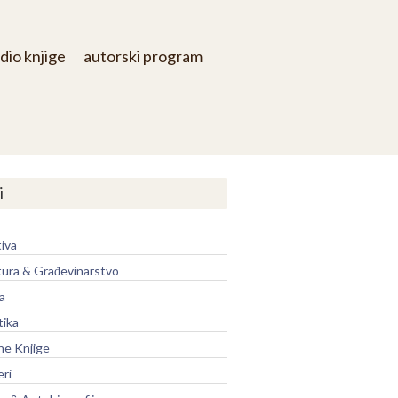
dio knjige
autorski program
i
iva
tura & Građevinarstvo
a
tika
ne Knjige
eri