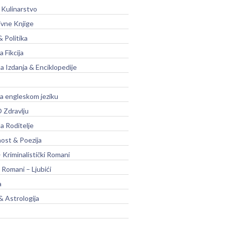
 Kulinarstvo
ivne Knjige
& Politika
a Fikcija
a Izdanja & Enciklopedije
na engleskom jeziku
 Zdravlju
a Roditelje
nost & Poezija
– Kriminalistički Romani
 Romani – Ljubići
a
& Astrologija