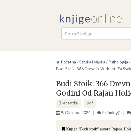
Pretr
Početna
/
Struka i Nauka
/
Psihologija
Budi Stoik: 366 Drevnih Mudrosti Za Svak
Budi Stoik: 366 Drev
Godini Od Rajan Holi
recenzija
pdf
9. Oktobra 2024.
Psihologija
Knjiga "Budi stoik" autora Rajana Holi