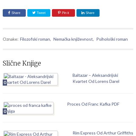
Share
Tweet
Pin it
Share
Oznake:
Filozofski roman
,
Nemačka književnost
,
Psihološki roman
Slične Knjige
Baltazar – Aleksandrijski
Kvartet Od Lorens Darel
0
Proces Od Franc Kafka PDF
0
Rim Express Od Arthur Griffiths