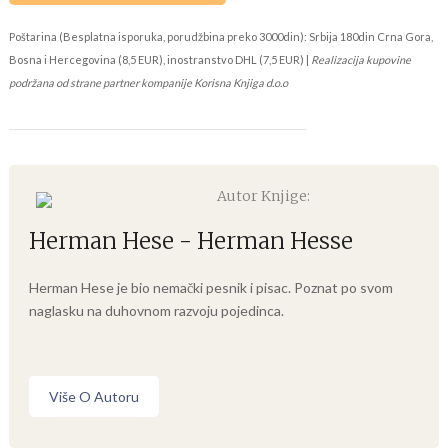
Poštarina (Besplatna isporuka, porudžbina preko 3000din): Srbija 180din Crna Gora,
Bosna i Hercegovina (8,5 EUR), inostranstvo DHL (7,5 EUR) |
Realizacija kupovine
podržana od strane partner kompanije Korisna Knjiga d.o.o
Autor Knjige:
Herman Hese - Herman Hesse
Herman Hese je bio nemački pesnik i pisac. Poznat po svom
naglasku na duhovnom razvoju pojedinca.
Više O Autoru