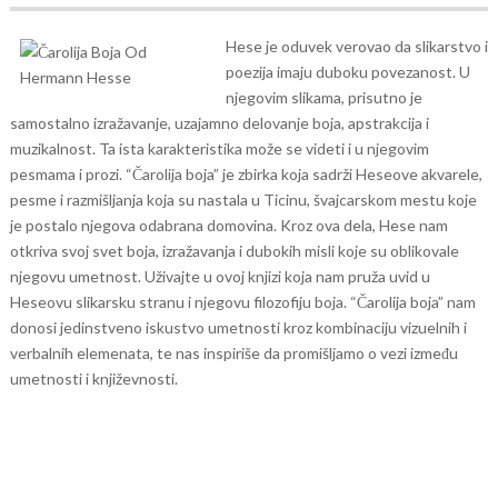
Hese je oduvek verovao da slikarstvo i
poezija imaju duboku povezanost. U
njegovim slikama, prisutno je
samostalno izražavanje, uzajamno delovanje boja, apstrakcija i
muzikalnost. Ta ista karakteristika može se videti i u njegovim
pesmama i prozi.
“Čarolija boja” je zbirka koja sadrži Heseove akvarele,
pesme i razmišljanja koja su nastala u Ticinu, švajcarskom mestu koje
je postalo njegova odabrana domovina. Kroz ova dela, Hese nam
otkriva svoj svet boja, izražavanja i dubokih misli koje su oblikovale
njegovu umetnost.
Uživajte u ovoj knjizi koja nam pruža uvid u
Heseovu slikarsku stranu i njegovu filozofiju boja. “Čarolija boja” nam
donosi jedinstveno iskustvo umetnosti kroz kombinaciju vizuelnih i
verbalnih elemenata, te nas inspiriše da promišljamo o vezi između
umetnosti i književnosti.