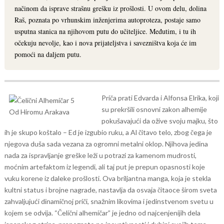
načinom da isprave strašnu grešku iz prošlosti. U ovom delu, dolina
Raš, poznata po vrhunskim inženjerima autoproteza, postaje samo
usputna stanica na njihovom putu do učiteljice. Međutim, i tu ih
očekuju nevolje, kao i nova prijateljstva i savezništva koja će im
pomoći na daljem putu.
Priča prati Edvarda i Alfonsa Elrika, koji
su prekršili osnovni zakon alhemije
pokušavajući da ožive svoju majku, što
ih je skupo koštalo – Ed je izgubio ruku, a Al čitavo telo, zbog čega je
njegova duša sada vezana za ogromni metalni oklop. Njihova jedina
nada za ispravljanje greške leži u potrazi za kamenom mudrosti,
moćnim artefaktom iz legendi, ali taj put je prepun opasnosti koje
vuku korene iz daleke prošlosti.
Ova briljantna manga, koja je stekla
kultni status i brojne nagrade, nastavlja da osvaja čitaoce širom sveta
zahvaljujući dinamičnoj priči, snažnim likovima i jedinstvenom svetu u
kojem se odvija. “Čelični alhemičar” je jedno od najcenjenijih dela