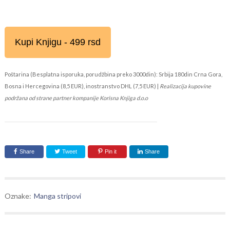
Kupi Knjigu - 499 rsd
Poštarina (Besplatna isporuka, porudžbina preko 3000din): Srbija 180din Crna Gora,
Bosna i Hercegovina (8,5 EUR), inostranstvo DHL (7,5 EUR) |
Realizacija kupovine
podržana od strane partner kompanije Korisna Knjiga d.o.o
Share
Tweet
Pin it
Share
Oznake:
Manga stripovi