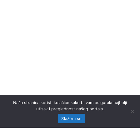
Naša stranica koristi kolačiće kako bi vam osigurala najbolji
utisak i preglednost našeg portala.
Slažem se