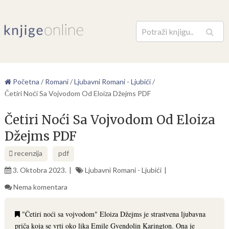
Pretraga
Početna
/
Romani
/
Ljubavni Romani - Ljubići
/
Četiri Noći Sa Vojvodom Od Eloiza Džejms PDF
Četiri Noći Sa Vojvodom Od Eloiza
Džejms PDF
recenzija
pdf
3. Oktobra 2023.
Ljubavni Romani - Ljubići
Nema komentara
"Četiri noći sa vojvodom" Eloiza Džejms je strastvena ljubavna
priča koja se vrti oko lika Emile Gvendolin Karington. Ona je