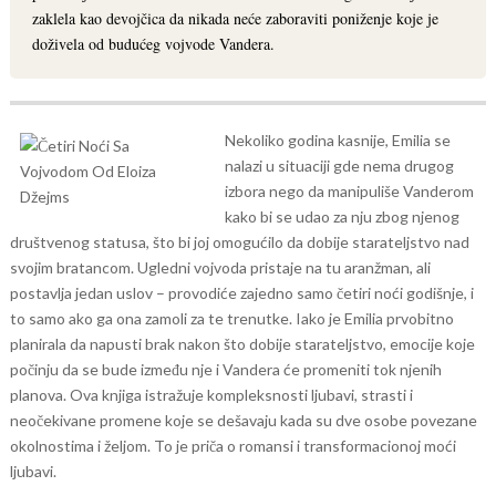
zaklela kao devojčica da nikada neće zaboraviti poniženje koje je
doživela od budućeg vojvode Vandera.
Nekoliko godina kasnije, Emilia se
nalazi u situaciji gde nema drugog
izbora nego da manipuliše Vanderom
kako bi se udao za nju zbog njenog
društvenog statusa, što bi joj omogućilo da dobije starateljstvo nad
svojim bratancom. Ugledni vojvoda pristaje na tu aranžman, ali
postavlja jedan uslov – provodiće zajedno samo četiri noći godišnje, i
to samo ako ga ona zamoli za te trenutke.
Iako je Emilia prvobitno
planirala da napusti brak nakon što dobije starateljstvo, emocije koje
počinju da se bude između nje i Vandera će promeniti tok njenih
planova.
Ova knjiga istražuje kompleksnosti ljubavi, strasti i
neočekivane promene koje se dešavaju kada su dve osobe povezane
okolnostima i željom. To je priča o romansi i transformacionoj moći
ljubavi.