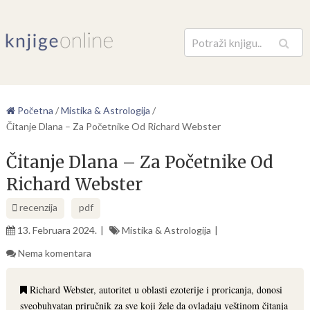
Pretraga
Početna
/
Mistika & Astrologija
/
Čitanje Dlana – Za Početnike Od Richard Webster
Čitanje Dlana – Za Početnike Od
Richard Webster
recenzija
pdf
13. Februara 2024.
Mistika & Astrologija
Nema komentara
Richard Webster, autoritet u oblasti ezoterije i proricanja, donosi
sveobuhvatan priručnik za sve koji žele da ovladaju veštinom čitanja