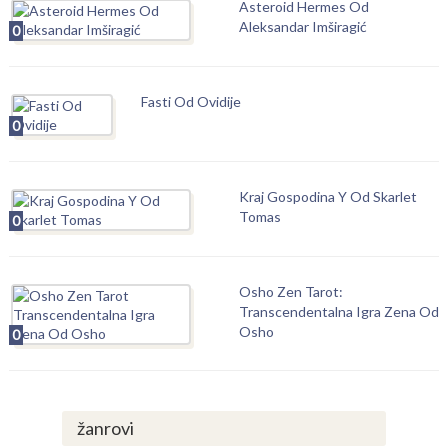
Asteroid Hermes Od
Aleksandar Imširagić
0
Fasti Od Ovidije
0
Kraj Gospodina Y Od Skarlet
Tomas
0
Osho Zen Tarot:
Transcendentalna Igra Zena Od
Osho
0
žanrovi