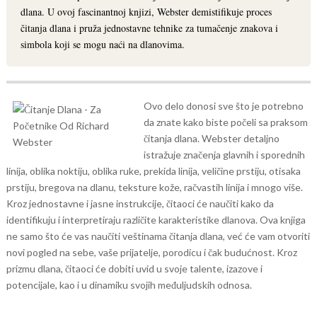
dlana. U ovoj fascinantnoj knjizi, Webster demistifikuje proces
čitanja dlana i pruža jednostavne tehnike za tumačenje znakova i
simbola koji se mogu naći na dlanovima.
Ovo delo donosi sve što je potrebno
da znate kako biste počeli sa praksom
čitanja dlana. Webster detaljno
istražuje značenja glavnih i sporednih
linija, oblika noktiju, oblika ruke, prekida linija, veličine prstiju, otisaka
prstiju, bregova na dlanu, teksture kože, račvastih linija i mnogo više.
Kroz jednostavne i jasne instrukcije, čitaoci će naučiti kako da
identifikuju i interpretiraju različite karakteristike dlanova.
Ova knjiga
ne samo što će vas naučiti veštinama čitanja dlana, već će vam otvoriti
novi pogled na sebe, vaše prijatelje, porodicu i čak budućnost. Kroz
prizmu dlana, čitaoci će dobiti uvid u svoje talente, izazove i
potencijale, kao i u dinamiku svojih međuljudskih odnosa.