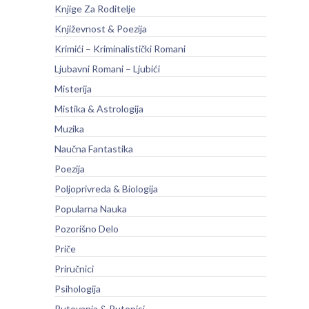
Knjige Za Roditelje
Književnost & Poezija
Krimići – Kriminalistički Romani
Ljubavni Romani – Ljubići
Misterija
Mistika & Astrologija
Muzika
Naučna Fantastika
Poezija
Poljoprivreda & Biologija
Popularna Nauka
Pozorišno Delo
Priče
Priručnici
Psihologija
Putovanja & Putopisi