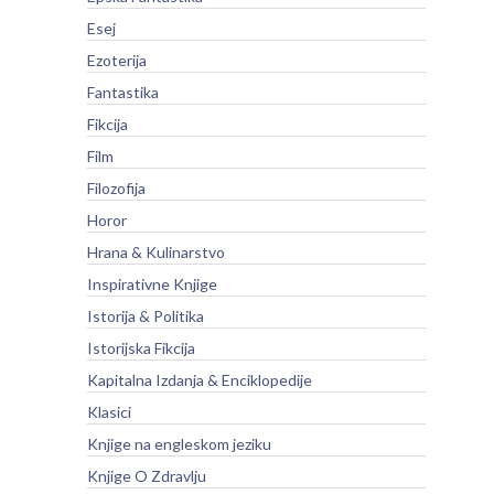
Esej
Ezoterija
Fantastika
Fikcija
Film
Filozofija
Horor
Hrana & Kulinarstvo
Inspirativne Knjige
Istorija & Politika
Istorijska Fikcija
Kapitalna Izdanja & Enciklopedije
Klasici
Knjige na engleskom jeziku
Knjige O Zdravlju