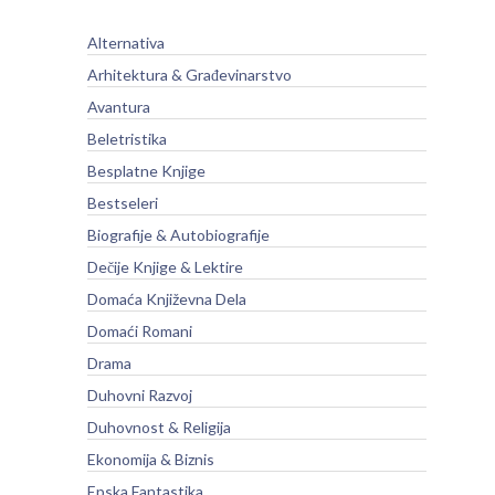
Alternativa
Arhitektura & Građevinarstvo
Avantura
Beletristika
Besplatne Knjige
Bestseleri
Biografije & Autobiografije
Dečije Knjige & Lektire
Domaća Književna Dela
Domaći Romani
Drama
Duhovni Razvoj
Duhovnost & Religija
Ekonomija & Biznis
Epska Fantastika