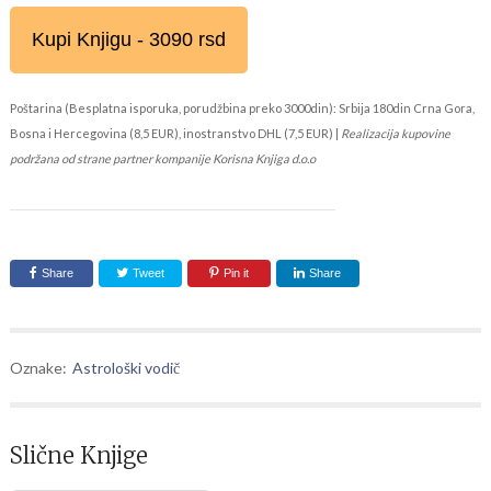
Kupi Knjigu - 3090 rsd
Poštarina (Besplatna isporuka, porudžbina preko 3000din): Srbija 180din Crna Gora,
Bosna i Hercegovina (8,5 EUR), inostranstvo DHL (7,5 EUR) |
Realizacija kupovine
podržana od strane partner kompanije Korisna Knjiga d.o.o
Share
Tweet
Pin it
Share
Oznake:
Astrološki vodič
Slične Knjige