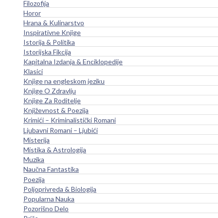
Filozofija
Horor
Hrana & Kulinarstvo
Inspirativne Knjige
Istorija & Politika
Istorijska Fikcija
Kapitalna Izdanja & Enciklopedije
Klasici
Knjige na engleskom jeziku
Knjige O Zdravlju
Knjige Za Roditelje
Književnost & Poezija
Krimići – Kriminalistički Romani
Ljubavni Romani – Ljubići
Misterija
Mistika & Astrologija
Muzika
Naučna Fantastika
Poezija
Poljoprivreda & Biologija
Popularna Nauka
Pozorišno Delo