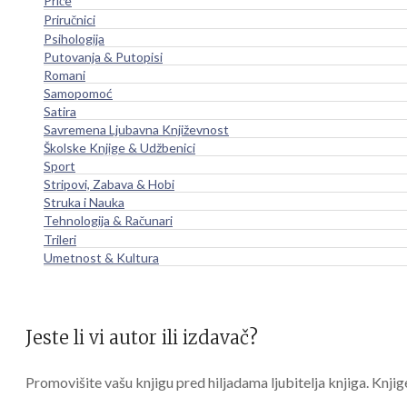
Priče
Priručnici
Psihologija
Putovanja & Putopisi
Romani
Samopomoć
Satira
Savremena Ljubavna Književnost
Školske Knjige & Udžbenici
Sport
Stripovi, Zabava & Hobi
Struka i Nauka
Tehnologija & Računari
Trileri
Umetnost & Kultura
Jeste li vi autor ili izdavač?
Promovišite vašu knjigu pred hiljadama ljubitelja knjiga. Knjig