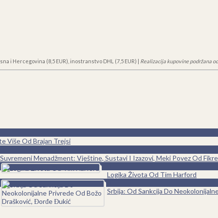
sna i Hercegovina (8,5 EUR), inostranstvo DHL (7,5 EUR) |
Realizacija kupovine podržana od
te Više Od Brajan Trejsi
0
Suvremeni Menadžment: Vještine, Sustavi I Izazovi, Meki Povez Od Fikreta
0
Logika Života Od Tim Harford
0
Srbija: Od Sankcija Do Neokolonijal