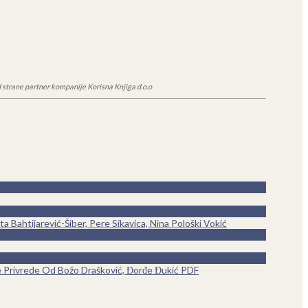
 strane partner kompanije Korisna Knjiga d.o.o
 Bahtijarević-Šiber, Pere Sikavica, Nina Pološki Vokić
ne Privrede Od Božo Drašković, Đorđe Đukić PDF