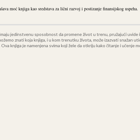
ava moć knjiga kao sredstava za lični razvoj i postizanje finansijskog uspeha.
 imaju jedinstvenu sposobnost da promene život u trenu, pružajući uvide i
ožemo znati koja knjiga, i u kom trenutku života, može izazvati snažan utic
. Ova knjiga je namenjena svima koji žele da otkriju kako čitanje i učenje m