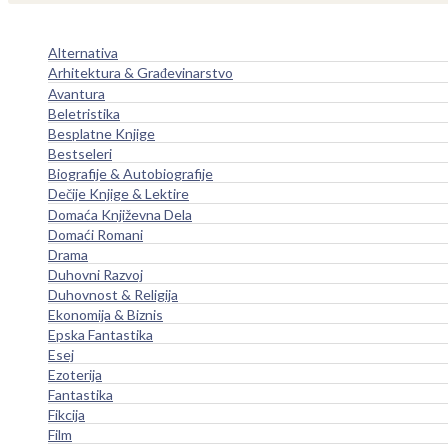
Alternativa
Arhitektura & Građevinarstvo
Avantura
Beletristika
Besplatne Knjige
Bestseleri
Biografije & Autobiografije
Dečije Knjige & Lektire
Domaća Književna Dela
Domaći Romani
Drama
Duhovni Razvoj
Duhovnost & Religija
Ekonomija & Biznis
Epska Fantastika
Esej
Ezoterija
Fantastika
Fikcija
Film