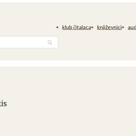
klub čitalaca
književnici
aud
traga
is