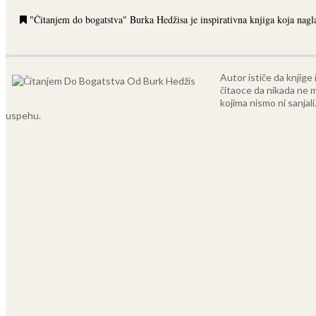
"Čitanjem do bogatstva" Burka Hedžisa je inspirativna knjiga koja naglaš
Autor ističe da knjige
čitaoce da nikada ne m
kojima nismo ni sanjali
uspehu.