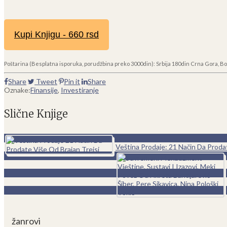
Kupi Knjigu - 660 rsd
Poštarina (Besplatna isporuka, porudžbina preko 3000din): Srbija 180din Crna Gora, Bo
Share
Tweet
Pin it
Share
Oznake:
Finansije
,
Investiranje
Slične Knjige
0
Veština Prodaje: 21 Način Da Proda
žanrovi