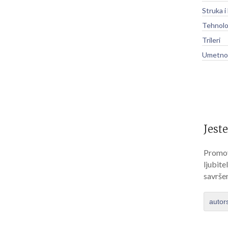
Struka i
Tehnolo
Trileri
Umetnos
Jeste
Promov
ljubite
savrše
autor