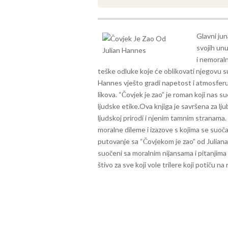
Glavni ju
svojih unu
i nemoral
teške odluke koje će oblikovati njegovu su
Hannes vješto gradi napetost i atmosferu k
likova. “Čovjek je zao” je roman koji nas s
ljudske etike.
Ova knjiga je savršena za ljub
ljudskoj prirodi i njenim tamnim stranama.
moralne dileme i izazove s kojima se suoč
putovanje sa “Čovjekom je zao” od Juliana
suočeni sa moralnim nijansama i pitanjima
štivo za sve koji vole trilere koji potiču na