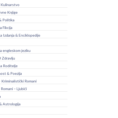
 Kulinarstvo
ivne Knjige
& Politika
a Fikcija
a Izdanja & Enciklopedije
na engleskom jeziku
 Zdravlju
a Roditelje
nost & Poezija
– Kriminalistički Romani
 Romani – Ljubići
a
& Astrologija