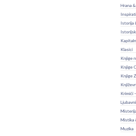
Hrana &
Inspirat
Istorija 
Istorijsk
Kapitaln
Klasici
Knjige 
Knjige O
Knjige Z
Književ
Krimići 
Ljubavni
Misterij
Mistika 
Muzika