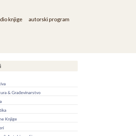
dio knjige
autorski program
i
iva
tura & Građevinarstvo
a
tika
ne Knjige
eri