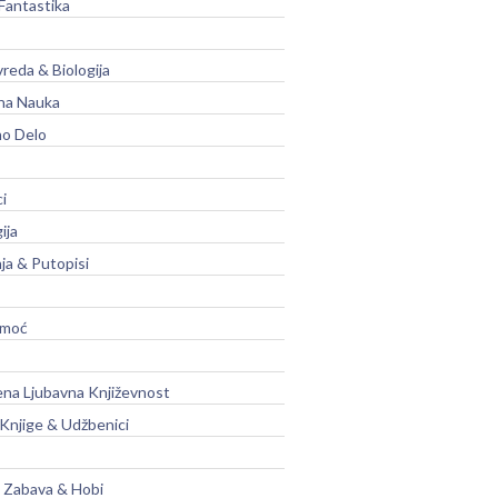
Fantastika
vreda & Biologija
na Nauka
no Delo
ci
ija
ja & Putopisi
moć
na Ljubavna Književnost
 Knjige & Udžbenici
, Zabava & Hobi