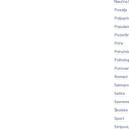
Naučna 
Poezija
Poljopri
Popular
Pozoriš
Priče
Priručni
Psiholog
Putovan
Romani
Samopo
Satira
Savreme
Školske
Sport
Stripovi