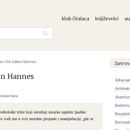
klub čitalaca
književnici
au
aga
ao Od Julian Hannes
žanrov
ian Hannes
Alternat
Arhitek
komentara
Avantur
Beletris
ihološki triler koji istražuje mračne aspekte ljudske
Besplat
a vodi nas u svet moralne propasti i manipulacije, gde se
Bestsel