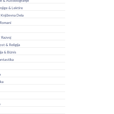
je & Autobiografije
njige & Lektire
Književna Dela
 Romani
 Razvoj
st & Religija
ja & Biznis
antastika
a
ika
a