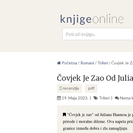
Pretr
Početna
/
Romani
/
Trileri
/
Čovjek Je Z
Čovjek Je Zao Od Jul
recenzija
pdf
19. Maja 2023.
Trileri
Nema 
"Čovjek je zao" od Juliana Hannesa je ps
prirode i moralne dileme. Ova napeta prič
granice između dobra i zla zamagljuju.