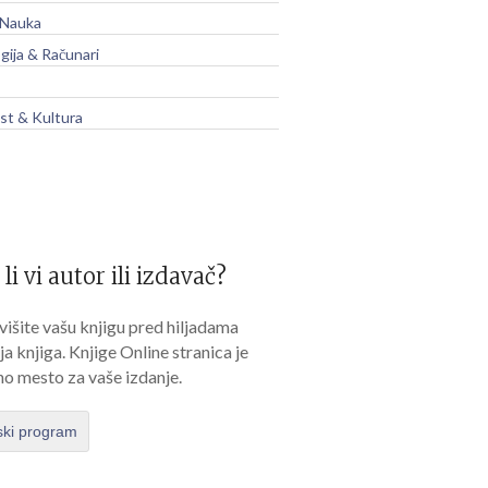
 Nauka
gija & Računari
t & Kultura
 li vi autor ili izdavač?
išite vašu knjigu pred hiljadama
lja knjiga. Knjige Online stranica je
no mesto za vaše izdanje.
ski program