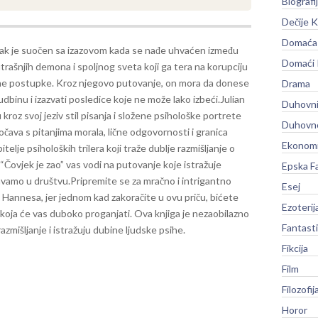
Biografi
Dečije K
Domaća 
nak je suočen sa izazovom kada se nađe uhvaćen između
Domaći
trašnjih demona i spoljnog sveta koji ga tera na korupciju
ne postupke. Kroz njegovo putovanje, on mora da donese
Drama
dbinu i izazvati posledice koje ne može lako izbeći.
Julian
Duhovni
roz svoj jeziv stil pisanja i složene psihološke portrete
Duhovno
uočava s pitanjima morala, lične odgovornosti i granica
Ekonomi
itelje psiholoških trilera koji traže dublje razmišljanje o
 “Čovjek je zao” vas vodi na putovanje koje istražuje
Epska F
avamo u društvu.
Pripremite se za mračno i intrigantno
Esej
 Hannesa, jer jednom kad zakoračite u ovu priču, bićete
Ezoterij
 koja će vas duboko proganjati. Ova knjiga je nezaobilazno
Fantast
 razmišljanje i istražuju dubine ljudske psihe.
Fikcija
Film
Filozofij
Horor