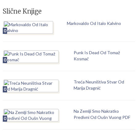
Slične Knjige
Markovaldo Od Italo Kalvino
0
Punk Is Dead Od Tomaž
Kosmač
0
Treća Neuništiva Stvar Od
Marija Dragnić
0
Na Zemlji Smo Nakratko
Predivni Od Oušn Vuong PDF
0