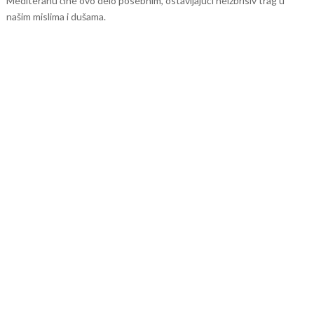
Mediteranu čine ovo delo posebnim, ostavljajući neizbrisiv trag u
našim mislima i dušama.