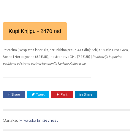
Kupi Knjigu - 2470 rsd
Poštarina (Besplatna isporuka, porudžbina preko 3000din): Srbija 180din Crna Gora,
Bosna i Hercegovina (8,5 EUR), inostranstvo DHL (7,5 EUR) |
Realizacija kupovine
podržana od strane partner kompanije Korisna Knjiga d.o.o
Share
Tweet
Pin it
Share
Oznake:
Hrvatska književnost