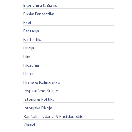
Ekonomija & Biznis
Epska Fantastika
Esej
Ezoterija
Fantastika
Fikcija
Film
Filozofija
Horor
Hrana & Kulinarstvo
Inspirativne Knjige
Istorija & Politika
Istorijska Fikcija
Kapitalna Izdanja & Enciklopedije
Klasici