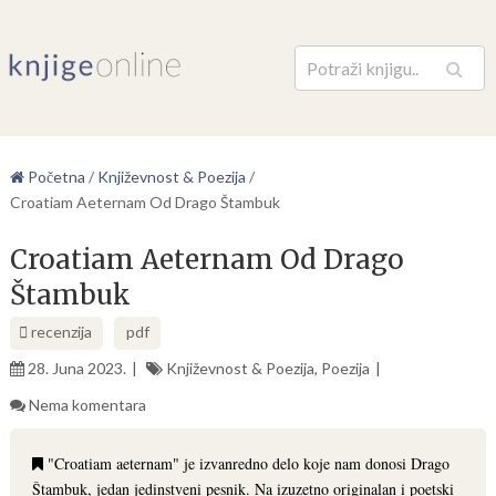
Pretraga
Početna
/
Književnost & Poezija
/
Croatiam Aeternam Od Drago Štambuk
Croatiam Aeternam Od Drago
Štambuk
recenzija
pdf
28. Juna 2023.
Književnost & Poezija
,
Poezija
Nema komentara
"Croatiam aeternam" je izvanredno delo koje nam donosi Drago
Štambuk, jedan jedinstveni pesnik. Na izuzetno originalan i poetski