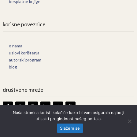
besplatne knjige
korisne poveznice
o nama
uslovi korištenja
autorski program
blog
društvene mreže
Naša stranica koristi kolačiće kako bi vam osigurala najbolji
utisak i preglednost našeg portala.
Knjige Online
Copyright © 2026.
Slažem se
Prava zadržana. Bilo kakvo kopiranje strogo zabranjeno.