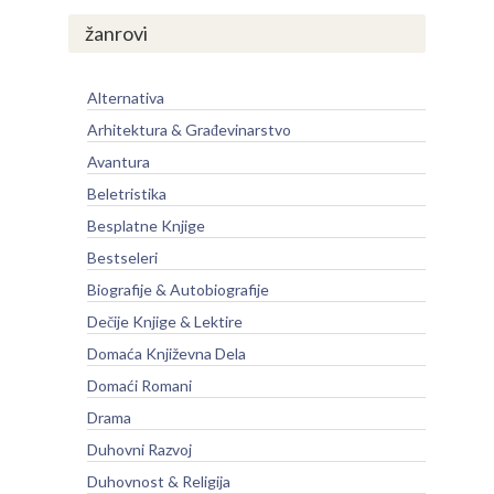
žanrovi
Alternativa
Arhitektura & Građevinarstvo
Avantura
Beletristika
Besplatne Knjige
Bestseleri
Biografije & Autobiografije
Dečije Knjige & Lektire
Domaća Književna Dela
Domaći Romani
Drama
Duhovni Razvoj
Duhovnost & Religija