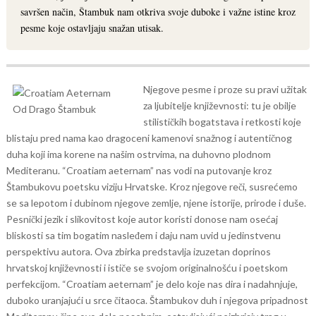
savršen način, Štambuk nam otkriva svoje duboke i važne istine kroz
pesme koje ostavljaju snažan utisak.
Njegove pesme i proze su pravi užitak
za ljubitelje književnosti: tu je obilje
stilističkih bogatstava i retkosti koje
blistaju pred nama kao dragoceni kamenovi snažnog i autentičnog
duha koji ima korene na našim ostrvima, na duhovno plodnom
Mediteranu.
“Croatiam aeternam” nas vodi na putovanje kroz
Štambukovu poetsku viziju Hrvatske. Kroz njegove reči, susrećemo
se sa lepotom i dubinom njegove zemlje, njene istorije, prirode i duše.
Pesnički jezik i slikovitost koje autor koristi donose nam osećaj
bliskosti sa tim bogatim nasleđem i daju nam uvid u jedinstvenu
perspektivu autora.
Ova zbirka predstavlja izuzetan doprinos
hrvatskoj književnosti i ističe se svojom originalnošću i poetskom
perfekcijom. “Croatiam aeternam” je delo koje nas dira i nadahnjuje,
duboko uranjajući u srce čitaoca. Štambukov duh i njegova pripadnost