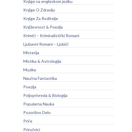
Knjige na engleskom jeziku
Knjige O Zdravlju
Knjige Za Roditelje
Književnost & Poezija
Krimići – Kriminalistički Romani
Ljubavni Romani – Ljubići
Misterija
Mistika & Astrologija
Muzika
Naučna Fantastika
Poezija
Poljoprivreda & Biologija
Popularna Nauka
Pozorišno Delo
Priče
Priručnici