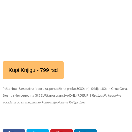
Kupi Knjigu - 799 rsd
Poštarina (Besplatna isporuka, porudžbina preko 3000din): Srbija 180din Crna Gora,
Bosna i Hercegovina (8,5 EUR), inostranstvo DHL (7,5 EUR) |
Realizacija kupovine
podržana od strane partner kompanije Korisna Knjiga d.o.o