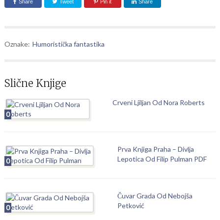
Share
Tweet
Pin it
Share
Oznake:
Humoristička fantastika
Slične Knjige
Crveni Ljiljan Od Nora Roberts
0
Prva Knjiga Praha – Divlja
Lepotica Od Filip Pulman PDF
0
Čuvar Grada Od Nebojša
Petković
0