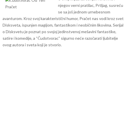
njegov verni pratilac, Prtljag, susreću
se sa još jednom urnebesnom
avanturom. Kroz svoj karakteristični humor, Pračet nas vodi kroz svet
Disksveta, ispunjen magijom, fantastikom i neobičnim likovima.
Serijal
o Disksvetu je poznat po svojoj jedinstvenoj mešavini fantastike,
satire i komedije, a “Čudotvorac” sigurno neće razočarati ljubitelje
ovog autora i sveta koji je stvorio.