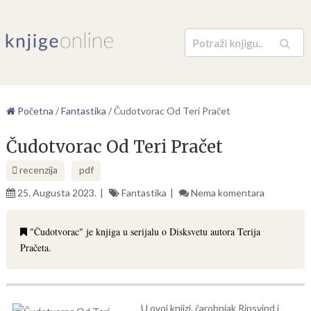
Pretraga
Početna
/
Fantastika
/
Čudotvorac Od Teri Pračet
Čudotvorac Od Teri Pračet
recenzija
pdf
25. Augusta 2023.
Fantastika
Nema komentara
"Čudotvorac" je knjiga u serijalu o Disksvetu autora Terija
Pračeta.
U ovoj knjizi, čarobnjak Rinsvind i